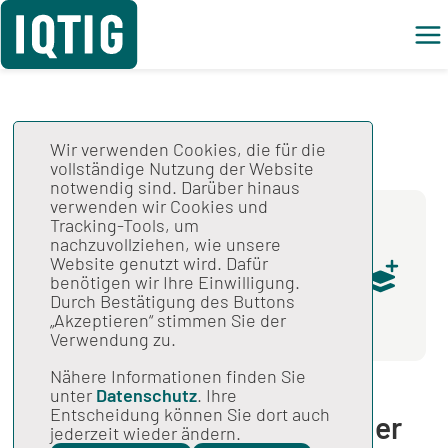
Wir verwenden Cookies, die für die
vollständige Nutzung der Website
Gesamtspezifikation
notwendig sind. Darüber hinaus
verwenden wir Cookies und
Tracking-Tools, um
Komplettdownload Spezifikation
nachzuvollziehen, wie unsere
zu Datenserviceinformationen
Website genutzt wird. Dafür
benötigen wir Ihre Einwilligung.
MDB
V04 / 30.09.2018 /
Durch Bestätigung des Buttons
Erstveröffentlicht in 2019 V04 / 888 KB
„Akzeptieren“ stimmen Sie der
Verwendung zu.
Nähere Informationen finden Sie
unter
Datenschutz
. Ihre
Entscheidung können Sie dort auch
Überblick über Versionen der
jederzeit wieder ändern.