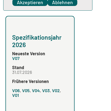
Spezifikation
Akzeptieren
Ablehnen
Spezifikationsjahr
Spezifikation
2026
2025
Neueste Version
Neueste Version
V07
V04
Stand
Stand
31.07.2026
Frühere Versionen
Frühere Versionen
V06
,
V05
,
V04
,
V03
,
V02
,
V03
,
V02
,
V01
V01