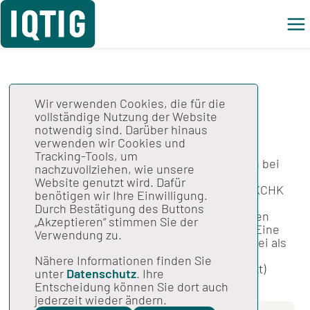
Wir verwenden Cookies, die für die
vollständige Nutzung der Website
Gesamtspezifikation
notwendig sind. Darüber hinaus
Stand: 29.05.2024
verwenden wir Cookies und
Tracking-Tools, um
Spezifikation für die Nutzung der Sozialdaten bei
nachzuvollziehen, wie unsere
den Krankenkassen 2024, Version V03;
Website genutzt wird. Dafür
Fehlerkorrektur für die Module DIALS sowie KCHK
benötigen wir Ihre Einwilligung.
für das Erfassungsjahr 2024 in Tabelle
Durch Bestätigung des Buttons
ModulErfassungsjahr, Fehlerkorrekturen in den
„Akzeptieren“ stimmen Sie der
Regeltabellen der Spezifikationsdatenbank. Eine
Verwendung zu.
Übersicht aller Änderungen ist in der ZIP-Datei als
Spezifikationskomponente
Nähere Informationen finden Sie
(2024_UebersichtAenderungen-SDAT_V03.txt)
unter
Datenschutz
. Ihre
enthalten.
Entscheidung können Sie dort auch
jederzeit wieder ändern.