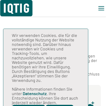
Wir verwenden Cookies, die für die
vollständige Nutzung der Website
Gesamtspezifikation
notwendig sind. Darüber hinaus
Stand: 15.12.2025
verwenden wir Cookies und
Tracking-Tools, um
Spezifikation für die Mindestmengenregelungen
nachzuvollziehen, wie unsere
2026, Version 02; Ergänzung sowie Löschung der
Website genutzt wird. Dafür
OPS-Kodes für die Leistungsbereiche
benötigen wir Ihre Einwilligung.
"Kolonkarzinomchirurgie" und
Durch Bestätigung des Buttons
"Rektumkarzinomchirurgie" gemäß G-BA Beschluss
„Akzeptieren“ stimmen Sie der
vom 03.12.2025.
Verwendung zu.
Nähere Informationen finden Sie
unter
Datenschutz
. Ihre
Komplettdownload
Entscheidung können Sie dort auch
Mindestmengenspezifikation
jederzeit wieder ändern.