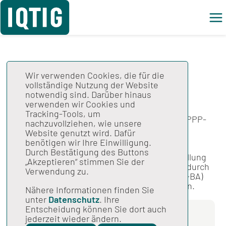
Wir verwenden Cookies, die für die
vollständige Nutzung der Website
Gesamtspezifikation
notwendig sind. Darüber hinaus
Stand: 30.06.2026
verwenden wir Cookies und
Tracking-Tools, um
Spezifikation für die Strukturabfrage gemäß PPP-
nachzuvollziehen, wie unsere
RL 2026, Version 04.
Website genutzt wird. Dafür
benötigen wir Ihre Einwilligung.
Hinweis:
Durch Bestätigung des Buttons
Die quartalsbezogene Meldung bei Nichterfüllung
„Akzeptieren“ stimmen Sie der
der Mindestanforderungen hat im Jahr 2026 durch
Verwendung zu.
ein vom Gemeinsamen Bundesausschuss (G-BA)
bereitgestelltes Servicedokument zu erfolgen.
Nähere Informationen finden Sie
unter
Datenschutz
. Ihre
Entscheidung können Sie dort auch
jederzeit wieder ändern.
Komplettdownload Spezifikation