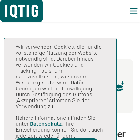
Wir verwenden Cookies, die für die
vollständige Nutzung der Website
Gesamtspezifikation
notwendig sind. Darüber hinaus
verwenden wir Cookies und
Tracking-Tools, um
Komplettdownload Spezifikation
nachzuvollziehen, wie unsere
zu Datenserviceinformationen
Website genutzt wird. Dafür
benötigen wir Ihre Einwilligung.
MDB
V02 / 30.07.2018 /
Durch Bestätigung des Buttons
Erstveröffentlicht in 2019 V02 / 892 KB
„Akzeptieren“ stimmen Sie der
Verwendung zu.
Nähere Informationen finden Sie
unter
Datenschutz
. Ihre
Entscheidung können Sie dort auch
Überblick über Versionen der
jederzeit wieder ändern.