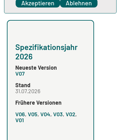
Spezifikation
Akzeptieren
Ablehnen
Spezifikationsjahr
Spezifikation
2026
2025
Neueste Version
Neueste Version
V07
V04
Stand
Stand
31.07.2026
Frühere Versionen
Frühere Versionen
V06
,
V05
,
V04
,
V03
,
V02
,
V03
,
V02
,
V01
V01