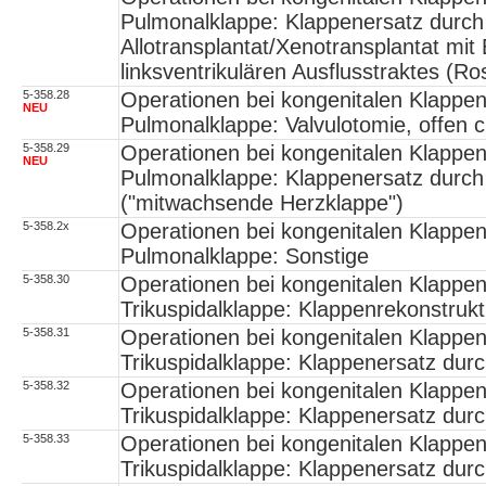
Pulmonalklappe: Klappenersatz durch
Allotransplantat/Xenotransplantat mit
linksventrikulären Ausflusstraktes (R
5-358.28
Operationen bei kongenitalen Klappe
NEU
Pulmonalklappe: Valvulotomie, offen c
5-358.29
Operationen bei kongenitalen Klappe
NEU
Pulmonalklappe: Klappenersatz durch d
("mitwachsende Herzklappe")
5-358.2x
Operationen bei kongenitalen Klappe
Pulmonalklappe: Sonstige
5-358.30
Operationen bei kongenitalen Klappe
Trikuspidalklappe: Klappenrekonstrukt
5-358.31
Operationen bei kongenitalen Klappe
Trikuspidalklappe: Klappenersatz durc
5-358.32
Operationen bei kongenitalen Klappe
Trikuspidalklappe: Klappenersatz dur
5-358.33
Operationen bei kongenitalen Klappe
Trikuspidalklappe: Klappenersatz durc