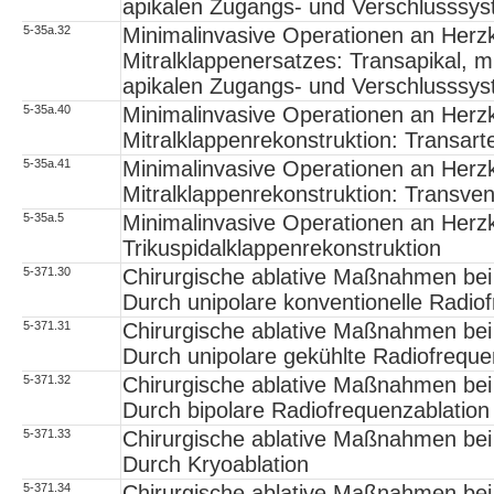
apikalen Zugangs- und Verschlusssy
5-35a.32
Minimalinvasive Operationen an Herzk
Mitralklappenersatzes: Transapikal, 
apikalen Zugangs- und Verschlusssy
5-35a.40
Minimalinvasive Operationen an Herz
Mitralklappenrekonstruktion: Transarter
5-35a.41
Minimalinvasive Operationen an Herz
Mitralklappenrekonstruktion: Transve
5-35a.5
Minimalinvasive Operationen an Herz
Trikuspidalklappenrekonstruktion
5-371.30
Chirurgische ablative Maßnahmen bei
Durch unipolare konventionelle Radio
5-371.31
Chirurgische ablative Maßnahmen bei
Durch unipolare gekühlte Radiofreque
5-371.32
Chirurgische ablative Maßnahmen bei
Durch bipolare Radiofrequenzablation
5-371.33
Chirurgische ablative Maßnahmen bei
Durch Kryoablation
5-371.34
Chirurgische ablative Maßnahmen bei