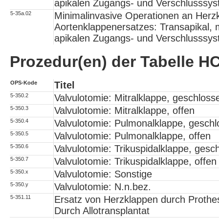
apikalen Zugangs- und Verschlusssy
5-35a.02
Minimalinvasive Operationen an Herzk
Aortenklappenersatzes: Transapikal,
apikalen Zugangs- und Verschlusssy
Prozedur(en) der Tabelle
OPS-Kode
Titel
5-350.2
Valvulotomie: Mitralklappe, geschloss
5-350.3
Valvulotomie: Mitralklappe, offen
5-350.4
Valvulotomie: Pulmonalklappe, gesch
5-350.5
Valvulotomie: Pulmonalklappe, offen
5-350.6
Valvulotomie: Trikuspidalklappe, gesc
5-350.7
Valvulotomie: Trikuspidalklappe, offen
5-350.x
Valvulotomie: Sonstige
5-350.y
Valvulotomie: N.n.bez.
5-351.11
Ersatz von Herzklappen durch Prothese
Durch Allotransplantat