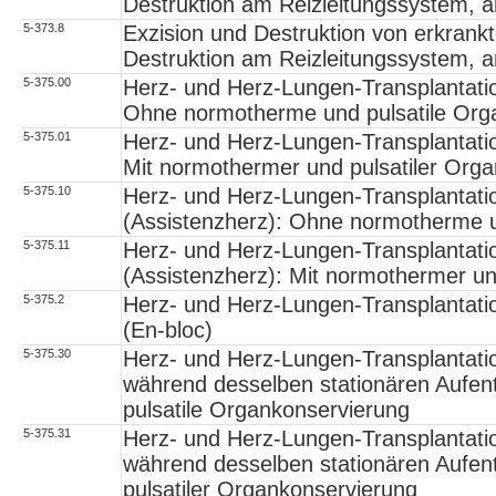
Destruktion am Reizleitungssystem, 
5-373.8
Exzision und Destruktion von erkran
Destruktion am Reizleitungssystem, a
5-375.00
Herz- und Herz-Lungen-Transplantatio
Ohne normotherme und pulsatile Org
5-375.01
Herz- und Herz-Lungen-Transplantatio
Mit normothermer und pulsatiler Org
5-375.10
Herz- und Herz-Lungen-Transplantatio
(Assistenzherz): Ohne normotherme u
5-375.11
Herz- und Herz-Lungen-Transplantatio
(Assistenzherz): Mit normothermer un
5-375.2
Herz- und Herz-Lungen-Transplantati
(En-bloc)
5-375.30
Herz- und Herz-Lungen-Transplantatio
während desselben stationären Aufe
pulsatile Organkonservierung
5-375.31
Herz- und Herz-Lungen-Transplantatio
während desselben stationären Aufen
pulsatiler Organkonservierung