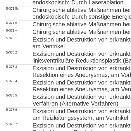
endoskopisch: Durch Laserablation
5-371.5x
Chirurgische ablative Maßnahmen bei 
endoskopisch: Durch sonstige Energi
5-371.x
Chirurgische ablative Maßnahmen bei
5-371.y
Chirurgische ablative Maßnahmen bei
5-373.1
Exzision und Destruktion von erkran
am Ventrikel
5-373.2
Exzision und Destruktion von erkrank
linksventrikuläre Reduktionsplastik (Ba
5-373.3
Exzision und Destruktion von erkran
Resektion eines Aneurysmas, am Vor
5-373.4
Exzision und Destruktion von erkran
Resektion eines Aneurysmas, am Vent
5-373.5
Exzision und Destruktion von erkra
Verfahren (Alternative Verfahren)
5-373.6
Exzision und Destruktion von erkran
am Reizleitungssystem, am Ventrikel
5-373.7
Exzision und Destruktion von erkran