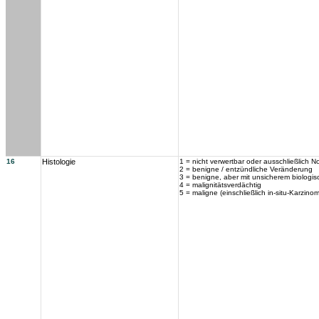
16
Histologie
1 = nicht verwertbar oder ausschließlich
2 = benigne / entzündliche Veränderung
3 = benigne, aber mit unsicherem biologis
4 = malignitätsverdächtig
5 = maligne (einschließlich in-situ-Karzinom