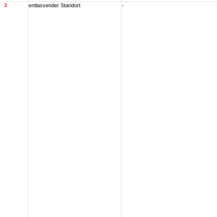
2
entlassender Standort
-