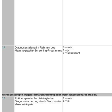
14
Diagnosestellung im Rahmen des
0 = nein
1 = ja
Mammographie-Screening-Programms
9 = unbekannt
wenn Ersteingriff wegen Primärerkrankung oder wenn lokoregionäres Rezidiv
15
Prätherapeutische histologische
0 = nein
1 = ja
Diagnosesicherung durch Stanz- oder
Vakuumbiopsie