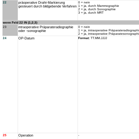
22
präoperative Draht-Markierung
0 = nein
1 = ja, durch Mammographie
gesteuert durch bildgebende Verfahren
2 = ja, durch Sonographie
3 = ja, durch MRT
wenn Feld 22 IN (1;2;3)
23
intraoperative Präparateradiographie
0 = nein
1 = ja, intraoperative Präparateradiograph
oder -sonographie
2 = ja, intraoperative Präparatesonograph
24
OP-Datum
Format:
TT.MM.JJJJ
25
Operation
-