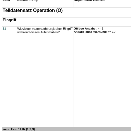
Teildatensatz Operation (O)
Eingriff
21
Wievielter mammachirurgischer Eingriff
Gültige Angabe:
>= 1
Angabe ohne Warnung:
<= 10
während dieses Aufenthaltes?
wenn Feld 11 IN (1;2;3)