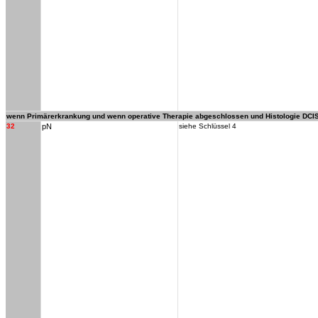
wenn Primärerkrankung und wenn operative Therapie abgeschlossen und Histologie DCI
32
pN
siehe Schlüssel 4