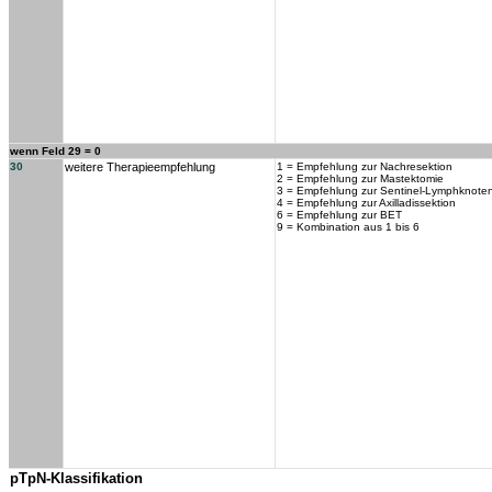
wenn Feld 29 = 0
30
weitere Therapieempfehlung
1 = Empfehlung zur Nachresektion
2 = Empfehlung zur Mastektomie
3 = Empfehlung zur Sentinel-Lymphknoten
4 = Empfehlung zur Axilladissektion
6 = Empfehlung zur BET
9 = Kombination aus 1 bis 6
pTpN-Klassifikation