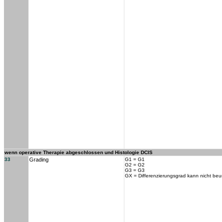
wenn operative Therapie abgeschlossen und Histologie DCIS
33
Grading
G1 = G1
G2 = G2
G3 = G3
GX = Differenzierungsgrad kann nicht beur