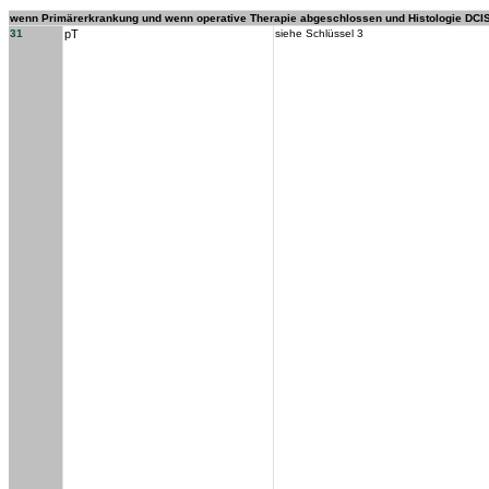
wenn Primärerkrankung und wenn operative Therapie abgeschlossen und Histologie DCI
31
pT
siehe Schlüssel 3