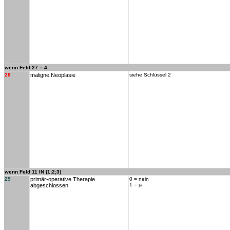
wenn Feld 27 = 4
28
maligne Neoplasie
siehe Schlüssel 2
wenn Feld 11 IN (1;2;3)
29
primär-operative Therapie
0 = nein
1 = ja
abgeschlossen