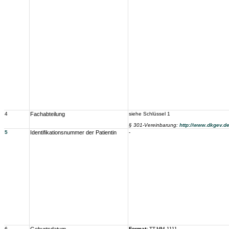
4
Fachabteilung
siehe Schlüssel 1
§ 301-Vereinbarung:
http://www.dkgev.d
5
Identifikationsnummer der Patientin
-
6
Format:
TT.MM.JJJJ