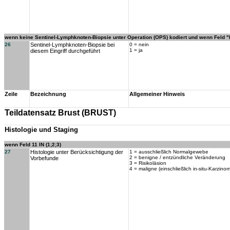
wenn keine Sentinel-Lymphknoten-Biopsie unter Operation (OPS) kodiert und wenn Feld "E
26
Sentinel-Lymphknoten-Biopsie bei
0 = nein
1 = ja
diesem Eingriff durchgeführt
Zeile
Bezeichnung
Allgemeiner Hinweis
Teildatensatz Brust (BRUST)
Histologie und Staging
wenn Feld 11 IN (1;2;3)
27
Histologie unter Berücksichtigung der
1 = ausschließlich Normalgewebe
2 = benigne / entzündliche Veränderung
Vorbefunde
3 = Risikoläsion
4 = maligne (einschließlich in-situ-Karzinom