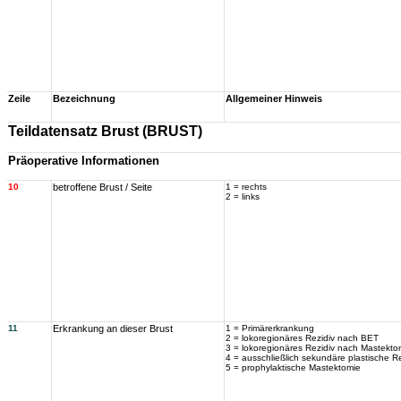
Zeile
Bezeichnung
Allgemeiner Hinweis
Teildatensatz Brust (BRUST)
Präoperative Informationen
10
betroffene Brust / Seite
1 = rechts
2 = links
11
Erkrankung an dieser Brust
1 = Primärerkrankung
2 = lokoregionäres Rezidiv nach BET
3 = lokoregionäres Rezidiv nach Mastekto
4 = ausschließlich sekundäre plastische R
5 = prophylaktische Mastektomie