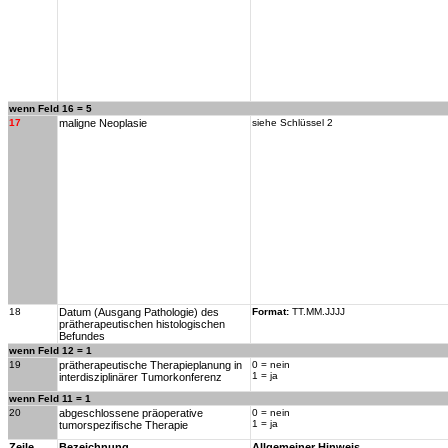
wenn Feld 16 = 5
17
maligne Neoplasie
siehe Schlüssel 2
18
Datum (Ausgang Pathologie) des
Format:
TT.MM.JJJJ
prätherapeutischen histologischen
Befundes
wenn Feld 12 = 1
19
prätherapeutische Therapieplanung in
0 = nein
1 = ja
interdisziplinärer Tumorkonferenz
wenn Feld 11 = 1
20
abgeschlossene präoperative
0 = nein
1 = ja
tumorspezifische Therapie
Zeile
Bezeichnung
Allgemeiner Hinweis