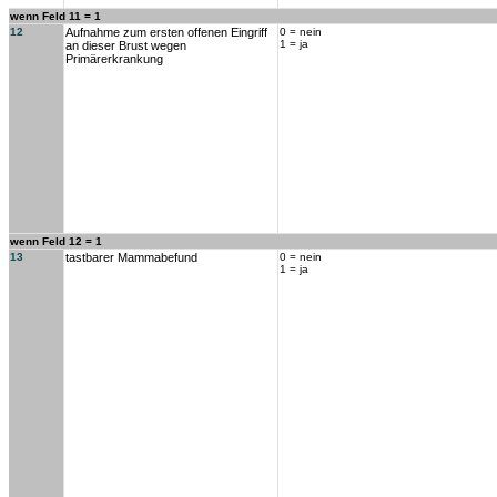
wenn Feld 11 = 1
12
Aufnahme zum ersten offenen Eingriff
0 = nein
1 = ja
an dieser Brust wegen
Primärerkrankung
wenn Feld 12 = 1
13
tastbarer Mammabefund
0 = nein
1 = ja