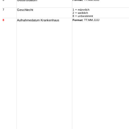
Geburtsdatum
7
Geschlecht
1 = männlich
2 = weiblich
8 = unbestimmt
8
Aufnahmedatum Krankenhaus
Format:
TT.MM.JJJJ