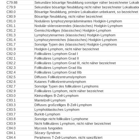
C79.88
Sekundäre bösartige Neubildung sonstiger näher bezeichneter Lokali
C79.9
Sekundäre bösartige Neubildung nicht näher bezeichneter Lokalisatio
C80.0
Bösartige Neubildung, primäre Lokalisation unbekannt, so bezeichnet
C80.9
Bösartige Neubildung, nicht näher bezeichnet
C81.0
Noduläres lymphozytenprädominantes Hodgkin-Lymphom
C81.1
Nodulär-sklerosierendes (klassisches) Hodgkin-Lymphom
C81.2
Gemischtzelliges (klassisches) Hodgkin-Lymphom
C81.3
Lymphozytenarmes (klassisches) Hodgkin-Lymphom
C81.4
Lymphozytenreiches (klassisches) Hodgkin-Lymphom
C81.7
Sonstige Typen des (klassischen) Hodgkin-Lymphoms
C81.9
Hodgkin-Lymphom, nicht näher bezeichnet
C82.0
Follikuläres Lymphom Grad I
C82.1
Follikuläres Lymphom Grad II
C82.2
Follikuläres Lymphom Grad III, nicht näher bezeichnet
C82.3
Follikuläres Lymphom Grad IIIa
C82.4
Follikuläres Lymphom Grad IIIb
C82.5
Diffuses Follikelzentrumslymphom
C82.6
Kutanes Follikelzentrumslymphom
C82.7
Sonstige Typen des follikulären Lymphoms
C82.9
Follikuläres Lymphom, nicht näher bezeichnet
C83.0
Kleinzelliges B-Zell-Lymphom
C83.1
Mantelzell-Lymphom
C83.3
Diffuses großzelliges B-Zell-Lymphom
C83.5
Lymphoblastisches Lymphom
C83.7
Burkitt-Lymphom
C83.8
Sonstige nicht follikuläre Lymphome
C83.9
Nicht follikuläres Lymphom, nicht näher bezeichnet
C84.0
Mycosis fungoides
C84.1
Sézary-Syndrom
C84.4
Peripheres T-Zell-Lymphom, nicht spezifiziert