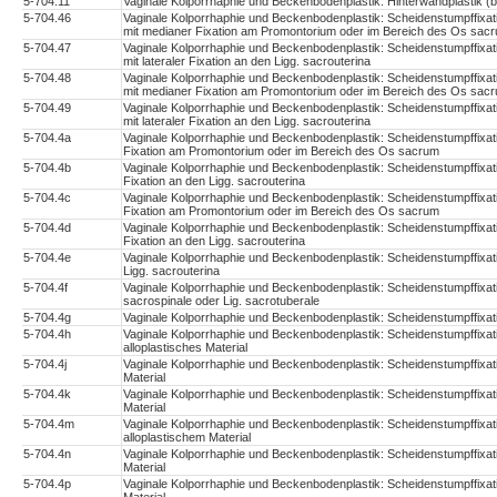
5-704.11
Vaginale Kolporrhaphie und Beckenbodenplastik: Hinterwandplastik (be
5-704.46
Vaginale Kolporrhaphie und Beckenbodenplastik: Scheidenstumpffixatio
mit medianer Fixation am Promontorium oder im Bereich des Os sac
5-704.47
Vaginale Kolporrhaphie und Beckenbodenplastik: Scheidenstumpffixatio
mit lateraler Fixation an den Ligg. sacrouterina
5-704.48
Vaginale Kolporrhaphie und Beckenbodenplastik: Scheidenstumpffixatio
mit medianer Fixation am Promontorium oder im Bereich des Os sac
5-704.49
Vaginale Kolporrhaphie und Beckenbodenplastik: Scheidenstumpffixatio
mit lateraler Fixation an den Ligg. sacrouterina
5-704.4a
Vaginale Kolporrhaphie und Beckenbodenplastik: Scheidenstumpffixati
Fixation am Promontorium oder im Bereich des Os sacrum
5-704.4b
Vaginale Kolporrhaphie und Beckenbodenplastik: Scheidenstumpffixatio
Fixation an den Ligg. sacrouterina
5-704.4c
Vaginale Kolporrhaphie und Beckenbodenplastik: Scheidenstumpffixati
Fixation am Promontorium oder im Bereich des Os sacrum
5-704.4d
Vaginale Kolporrhaphie und Beckenbodenplastik: Scheidenstumpffixation
Fixation an den Ligg. sacrouterina
5-704.4e
Vaginale Kolporrhaphie und Beckenbodenplastik: Scheidenstumpffixation
Ligg. sacrouterina
5-704.4f
Vaginale Kolporrhaphie und Beckenbodenplastik: Scheidenstumpffixation
sacrospinale oder Lig. sacrotuberale
5-704.4g
Vaginale Kolporrhaphie und Beckenbodenplastik: Scheidenstumpffixatio
5-704.4h
Vaginale Kolporrhaphie und Beckenbodenplastik: Scheidenstumpffixati
alloplastisches Material
5-704.4j
Vaginale Kolporrhaphie und Beckenbodenplastik: Scheidenstumpffixatio
Material
5-704.4k
Vaginale Kolporrhaphie und Beckenbodenplastik: Scheidenstumpffixati
Material
5-704.4m
Vaginale Kolporrhaphie und Beckenbodenplastik: Scheidenstumpffixati
alloplastischem Material
5-704.4n
Vaginale Kolporrhaphie und Beckenbodenplastik: Scheidenstumpffixatio
Material
5-704.4p
Vaginale Kolporrhaphie und Beckenbodenplastik: Scheidenstumpffixati