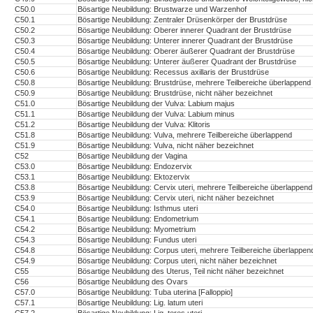
C50.0
Bösartige Neubildung: Brustwarze und Warzenhof
C50.1
Bösartige Neubildung: Zentraler Drüsenkörper der Brustdrüse
C50.2
Bösartige Neubildung: Oberer innerer Quadrant der Brustdrüse
C50.3
Bösartige Neubildung: Unterer innerer Quadrant der Brustdrüse
C50.4
Bösartige Neubildung: Oberer äußerer Quadrant der Brustdrüse
C50.5
Bösartige Neubildung: Unterer äußerer Quadrant der Brustdrüse
C50.6
Bösartige Neubildung: Recessus axillaris der Brustdrüse
C50.8
Bösartige Neubildung: Brustdrüse, mehrere Teilbereiche überlappend
C50.9
Bösartige Neubildung: Brustdrüse, nicht näher bezeichnet
C51.0
Bösartige Neubildung der Vulva: Labium majus
C51.1
Bösartige Neubildung der Vulva: Labium minus
C51.2
Bösartige Neubildung der Vulva: Klitoris
C51.8
Bösartige Neubildung: Vulva, mehrere Teilbereiche überlappend
C51.9
Bösartige Neubildung: Vulva, nicht näher bezeichnet
C52
Bösartige Neubildung der Vagina
C53.0
Bösartige Neubildung: Endozervix
C53.1
Bösartige Neubildung: Ektozervix
C53.8
Bösartige Neubildung: Cervix uteri, mehrere Teilbereiche überlappend
C53.9
Bösartige Neubildung: Cervix uteri, nicht näher bezeichnet
C54.0
Bösartige Neubildung: Isthmus uteri
C54.1
Bösartige Neubildung: Endometrium
C54.2
Bösartige Neubildung: Myometrium
C54.3
Bösartige Neubildung: Fundus uteri
C54.8
Bösartige Neubildung: Corpus uteri, mehrere Teilbereiche überlappen
C54.9
Bösartige Neubildung: Corpus uteri, nicht näher bezeichnet
C55
Bösartige Neubildung des Uterus, Teil nicht näher bezeichnet
C56
Bösartige Neubildung des Ovars
C57.0
Bösartige Neubildung: Tuba uterina [Falloppio]
C57.1
Bösartige Neubildung: Lig. latum uteri