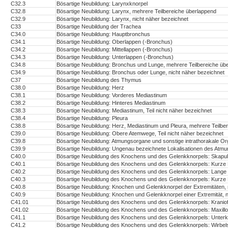
C32.3
Bösartige Neubildung: Larynxknorpel
C32.8
Bösartige Neubildung: Larynx, mehrere Teilbereiche überlappend
C32.9
Bösartige Neubildung: Larynx, nicht näher bezeichnet
C33
Bösartige Neubildung der Trachea
C34.0
Bösartige Neubildung: Hauptbronchus
C34.1
Bösartige Neubildung: Oberlappen (-Bronchus)
C34.2
Bösartige Neubildung: Mittellappen (-Bronchus)
C34.3
Bösartige Neubildung: Unterlappen (-Bronchus)
C34.8
Bösartige Neubildung: Bronchus und Lunge, mehrere Teilbereiche üb
C34.9
Bösartige Neubildung: Bronchus oder Lunge, nicht näher bezeichnet
C37
Bösartige Neubildung des Thymus
C38.0
Bösartige Neubildung: Herz
C38.1
Bösartige Neubildung: Vorderes Mediastinum
C38.2
Bösartige Neubildung: Hinteres Mediastinum
C38.3
Bösartige Neubildung: Mediastinum, Teil nicht näher bezeichnet
C38.4
Bösartige Neubildung: Pleura
C38.8
Bösartige Neubildung: Herz, Mediastinum und Pleura, mehrere Teilbe
C39.0
Bösartige Neubildung: Obere Atemwege, Teil nicht näher bezeichnet
C39.8
Bösartige Neubildung: Atmungsorgane und sonstige intrathorakale Or
C39.9
Bösartige Neubildung: Ungenau bezeichnete Lokalisationen des At
C40.0
Bösartige Neubildung des Knochens und des Gelenkknorpels: Skapul
C40.1
Bösartige Neubildung des Knochens und des Gelenkknorpels: Kurze 
C40.2
Bösartige Neubildung des Knochens und des Gelenkknorpels: Lange 
C40.3
Bösartige Neubildung des Knochens und des Gelenkknorpels: Kurze 
C40.8
Bösartige Neubildung: Knochen und Gelenkknorpel der Extremitäten,
C40.9
Bösartige Neubildung: Knochen und Gelenkknorpel einer Extremität, n
C41.01
Bösartige Neubildung des Knochens und des Gelenkknorpels: Kraniof
C41.02
Bösartige Neubildung des Knochens und des Gelenkknorpels: Maxillof
C41.1
Bösartige Neubildung des Knochens und des Gelenkknorpels: Unterk
C41.2
Bösartige Neubildung des Knochens und des Gelenkknorpels: Wirbel