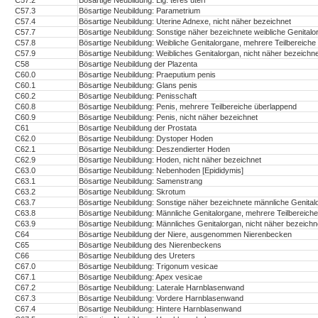
C57.2
Bösartige Neubildung: Lig. teres uteri
C57.3
Bösartige Neubildung: Parametrium
C57.4
Bösartige Neubildung: Uterine Adnexe, nicht näher bezeichnet
C57.7
Bösartige Neubildung: Sonstige näher bezeichnete weibliche Genitalo
C57.8
Bösartige Neubildung: Weibliche Genitalorgane, mehrere Teilbereiche
C57.9
Bösartige Neubildung: Weibliches Genitalorgan, nicht näher bezeichn
C58
Bösartige Neubildung der Plazenta
C60.0
Bösartige Neubildung: Praeputium penis
C60.1
Bösartige Neubildung: Glans penis
C60.2
Bösartige Neubildung: Penisschaft
C60.8
Bösartige Neubildung: Penis, mehrere Teilbereiche überlappend
C60.9
Bösartige Neubildung: Penis, nicht näher bezeichnet
C61
Bösartige Neubildung der Prostata
C62.0
Bösartige Neubildung: Dystoper Hoden
C62.1
Bösartige Neubildung: Deszendierter Hoden
C62.9
Bösartige Neubildung: Hoden, nicht näher bezeichnet
C63.0
Bösartige Neubildung: Nebenhoden [Epididymis]
C63.1
Bösartige Neubildung: Samenstrang
C63.2
Bösartige Neubildung: Skrotum
C63.7
Bösartige Neubildung: Sonstige näher bezeichnete männliche Genital
C63.8
Bösartige Neubildung: Männliche Genitalorgane, mehrere Teilbereich
C63.9
Bösartige Neubildung: Männliches Genitalorgan, nicht näher bezeichn
C64
Bösartige Neubildung der Niere, ausgenommen Nierenbecken
C65
Bösartige Neubildung des Nierenbeckens
C66
Bösartige Neubildung des Ureters
C67.0
Bösartige Neubildung: Trigonum vesicae
C67.1
Bösartige Neubildung: Apex vesicae
C67.2
Bösartige Neubildung: Laterale Harnblasenwand
C67.3
Bösartige Neubildung: Vordere Harnblasenwand
C67.4
Bösartige Neubildung: Hintere Harnblasenwand