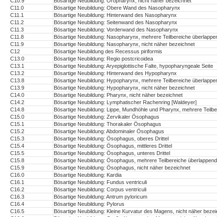
C10.9
Bösartige Neubildung: Oropharynx, nicht näher bezeichnet
C11.0
Bösartige Neubildung: Obere Wand des Nasopharynx
C11.1
Bösartige Neubildung: Hinterwand des Nasopharynx
C11.2
Bösartige Neubildung: Seitenwand des Nasopharynx
C11.3
Bösartige Neubildung: Vorderwand des Nasopharynx
C11.8
Bösartige Neubildung: Nasopharynx, mehrere Teilbereiche überlappe
C11.9
Bösartige Neubildung: Nasopharynx, nicht näher bezeichnet
C12
Bösartige Neubildung des Recessus piriformis
C13.0
Bösartige Neubildung: Regio postcricoidea
C13.1
Bösartige Neubildung: Aryepiglottische Falte, hypopharyngeale Seite
C13.2
Bösartige Neubildung: Hinterwand des Hypopharynx
C13.8
Bösartige Neubildung: Hypopharynx, mehrere Teilbereiche überlappe
C13.9
Bösartige Neubildung: Hypopharynx, nicht näher bezeichnet
C14.0
Bösartige Neubildung: Pharynx, nicht näher bezeichnet
C14.2
Bösartige Neubildung: Lymphatischer Rachenring [Waldeyer]
C14.8
Bösartige Neubildung: Lippe, Mundhöhle und Pharynx, mehrere Teilb
C15.0
Bösartige Neubildung: Zervikaler Ösophagus
C15.1
Bösartige Neubildung: Thorakaler Ösophagus
C15.2
Bösartige Neubildung: Abdominaler Ösophagus
C15.3
Bösartige Neubildung: Ösophagus, oberes Drittel
C15.4
Bösartige Neubildung: Ösophagus, mittleres Drittel
C15.5
Bösartige Neubildung: Ösophagus, unteres Drittel
C15.8
Bösartige Neubildung: Ösophagus, mehrere Teilbereiche überlappend
C15.9
Bösartige Neubildung: Ösophagus, nicht näher bezeichnet
C16.0
Bösartige Neubildung: Kardia
C16.1
Bösartige Neubildung: Fundus ventriculi
C16.2
Bösartige Neubildung: Corpus ventriculi
C16.3
Bösartige Neubildung: Antrum pyloricum
C16.4
Bösartige Neubildung: Pylorus
C16.5
Bösartige Neubildung: Kleine Kurvatur des Magens, nicht näher bezei