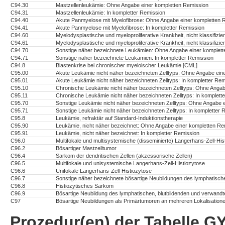
C94.30
Mastzellenleukämie: Ohne Angabe einer kompletten Remission
C94.31
Mastzellenleukämie: In kompletter Remission
C94.40
Akute Panmyelose mit Myelofibrose: Ohne Angabe einer kompletten 
C94.41
Akute Panmyelose mit Myelofibrose: In kompletter Remission
C94.60
Myelodysplastische und myeloproliferative Krankheit, nicht klassifiz
C94.61
Myelodysplastische und myeloproliferative Krankheit, nicht klassifizie
C94.70
Sonstige näher bezeichnete Leukämien: Ohne Angabe einer komplett
C94.71
Sonstige näher bezeichnete Leukämien: In kompletter Remission
C94.8
Blastenkrise bei chronischer myeloischer Leukämie [CML]
C95.00
Akute Leukämie nicht näher bezeichneten Zelltyps: Ohne Angabe ein
C95.01
Akute Leukämie nicht näher bezeichneten Zelltyps: In kompletter Rem
C95.10
Chronische Leukämie nicht näher bezeichneten Zelltyps: Ohne Angab
C95.11
Chronische Leukämie nicht näher bezeichneten Zelltyps: In komplett
C95.70
Sonstige Leukämie nicht näher bezeichneten Zelltyps: Ohne Angabe 
C95.71
Sonstige Leukämie nicht näher bezeichneten Zelltyps: In kompletter 
C95.8
Leukämie, refraktär auf Standard-Induktionstherapie
C95.90
Leukämie, nicht näher bezeichnet: Ohne Angabe einer kompletten Re
C95.91
Leukämie, nicht näher bezeichnet: In kompletter Remission
C96.0
Multifokale und multisystemische (disseminierte) Langerhans-Zell-His
C96.2
Bösartiger Mastzelltumor
C96.4
Sarkom der dendritischen Zellen (akzessorische Zellen)
C96.5
Multifokale und unisystemische Langerhans-Zell-Histiozytose
C96.6
Unifokale Langerhans-Zell-Histiozytose
C96.7
Sonstige näher bezeichnete bösartige Neubildungen des lymphatisc
C96.8
Histiozytisches Sarkom
C96.9
Bösartige Neubildung des lymphatischen, blutbildenden und verwand
C97
Bösartige Neubildungen als Primärtumoren an mehreren Lokalisation
Prozedur(en) der Tabelle