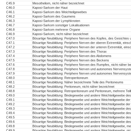
C45.9
Mesotheliom, nicht näher bezeichnet
C46.0
Kaposi-Sarkom der Haut
C46.1
Kaposi-Sarkom des Weichteilgewebes
C46.2
Kaposi-Sarkom des Gaumens
C46.3
Kaposi-Sarkom der Lymphknoten
C46.7
Kaposi-Sarkom sonstiger Lokalisationen
C46.8
Kaposi-Sarkom mehrerer Organe
C46.9
Kaposi-Sarkom, nicht näher bezeichnet
C47.0
Bösartige Neubildung: Periphere Nerven des Kopfes, des Gesichtes 
C47.1
Bösartige Neubildung: Periphere Nerven der oberen Extremität, einsch
C47.2
Bösartige Neubildung: Periphere Nerven der unteren Extremität, einsc
C47.3
Bösartige Neubildung: Periphere Nerven des Thorax
C47.4
Bösartige Neubildung: Periphere Nerven des Abdomens
C47.5
Bösartige Neubildung: Periphere Nerven des Beckens
C47.6
Bösartige Neubildung: Periphere Nerven des Rumpfes, nicht näher b
C47.8
Bösartige Neubildung: Periphere Nerven und autonomes Nervensyste
C47.9
Bösartige Neubildung: Periphere Nerven und autonomes Nervensyste
C48.0
Bösartige Neubildung: Retroperitoneum
C48.1
Bösartige Neubildung: Näher bezeichnete Teile des Peritoneums
C48.2
Bösartige Neubildung: Peritoneum, nicht näher bezeichnet
C48.8
Bösartige Neubildung: Retroperitoneum und Peritoneum, mehrere Tei
C49.0
Bösartige Neubildung: Bindegewebe und andere Weichteilgewebe des
C49.1
Bösartige Neubildung: Bindegewebe und andere Weichteilgewebe der ob
C49.2
Bösartige Neubildung: Bindegewebe und andere Weichteilgewebe der un
C49.3
Bösartige Neubildung: Bindegewebe und andere Weichteilgewebe de
C49.4
Bösartige Neubildung: Bindegewebe und andere Weichteilgewebe d
C49.5
Bösartige Neubildung: Bindegewebe und andere Weichteilgewebe de
C49.6
Bösartige Neubildung: Bindegewebe und andere Weichteilgewebe des
C49.8
Bösartige Neubildung: Bindegewebe und andere Weichteilgewebe, meh
C49.9
Bösartige Neubildung: Bindegewebe und andere Weichteilgewebe, nic