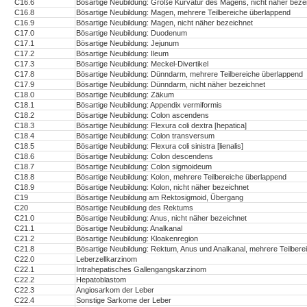
C16.6
Bösartige Neubildung: Große Kurvatur des Magens, nicht näher beze
C16.8
Bösartige Neubildung: Magen, mehrere Teilbereiche überlappend
C16.9
Bösartige Neubildung: Magen, nicht näher bezeichnet
C17.0
Bösartige Neubildung: Duodenum
C17.1
Bösartige Neubildung: Jejunum
C17.2
Bösartige Neubildung: Ileum
C17.3
Bösartige Neubildung: Meckel-Divertikel
C17.8
Bösartige Neubildung: Dünndarm, mehrere Teilbereiche überlappend
C17.9
Bösartige Neubildung: Dünndarm, nicht näher bezeichnet
C18.0
Bösartige Neubildung: Zäkum
C18.1
Bösartige Neubildung: Appendix vermiformis
C18.2
Bösartige Neubildung: Colon ascendens
C18.3
Bösartige Neubildung: Flexura coli dextra [hepatica]
C18.4
Bösartige Neubildung: Colon transversum
C18.5
Bösartige Neubildung: Flexura coli sinistra [lienalis]
C18.6
Bösartige Neubildung: Colon descendens
C18.7
Bösartige Neubildung: Colon sigmoideum
C18.8
Bösartige Neubildung: Kolon, mehrere Teilbereiche überlappend
C18.9
Bösartige Neubildung: Kolon, nicht näher bezeichnet
C19
Bösartige Neubildung am Rektosigmoid, Übergang
C20
Bösartige Neubildung des Rektums
C21.0
Bösartige Neubildung: Anus, nicht näher bezeichnet
C21.1
Bösartige Neubildung: Analkanal
C21.2
Bösartige Neubildung: Kloakenregion
C21.8
Bösartige Neubildung: Rektum, Anus und Analkanal, mehrere Teilbere
C22.0
Leberzellkarzinom
C22.1
Intrahepatisches Gallengangskarzinom
C22.2
Hepatoblastom
C22.3
Angiosarkom der Leber
C22.4
Sonstige Sarkome der Leber