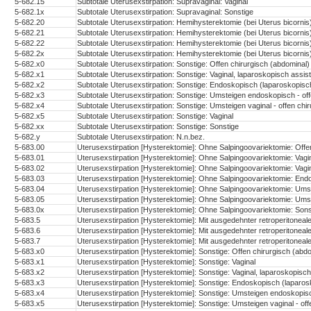
5-682.15
Subtotale Uterusexstirpation: Supravaginal: Vaginal
5-682.1x
Subtotale Uterusexstirpation: Supravaginal: Sonstige
5-682.20
Subtotale Uterusexstirpation: Hemihysterektomie (bei Uterus bicornis
5-682.21
Subtotale Uterusexstirpation: Hemihysterektomie (bei Uterus bicorni
5-682.22
Subtotale Uterusexstirpation: Hemihysterektomie (bei Uterus bicornis
5-682.2x
Subtotale Uterusexstirpation: Hemihysterektomie (bei Uterus bicornis
5-682.x0
Subtotale Uterusexstirpation: Sonstige: Offen chirurgisch (abdominal)
5-682.x1
Subtotale Uterusexstirpation: Sonstige: Vaginal, laparoskopisch assist
5-682.x2
Subtotale Uterusexstirpation: Sonstige: Endoskopisch (laparoskopisc
5-682.x3
Subtotale Uterusexstirpation: Sonstige: Umsteigen endoskopisch - off
5-682.x4
Subtotale Uterusexstirpation: Sonstige: Umsteigen vaginal - offen chi
5-682.x5
Subtotale Uterusexstirpation: Sonstige: Vaginal
5-682.xx
Subtotale Uterusexstirpation: Sonstige: Sonstige
5-682.y
Subtotale Uterusexstirpation: N.n.bez.
5-683.00
Uterusexstirpation [Hysterektomie]: Ohne Salpingoovariektomie: Offe
5-683.01
Uterusexstirpation [Hysterektomie]: Ohne Salpingoovariektomie: Vagi
5-683.02
Uterusexstirpation [Hysterektomie]: Ohne Salpingoovariektomie: Vagin
5-683.03
Uterusexstirpation [Hysterektomie]: Ohne Salpingoovariektomie: End
5-683.04
Uterusexstirpation [Hysterektomie]: Ohne Salpingoovariektomie: Umst
5-683.05
Uterusexstirpation [Hysterektomie]: Ohne Salpingoovariektomie: Umste
5-683.0x
Uterusexstirpation [Hysterektomie]: Ohne Salpingoovariektomie: Sons
5-683.5
Uterusexstirpation [Hysterektomie]: Mit ausgedehnter retroperitoneal
5-683.6
Uterusexstirpation [Hysterektomie]: Mit ausgedehnter retroperitonealer
5-683.7
Uterusexstirpation [Hysterektomie]: Mit ausgedehnter retroperitoneale
5-683.x0
Uterusexstirpation [Hysterektomie]: Sonstige: Offen chirurgisch (abd
5-683.x1
Uterusexstirpation [Hysterektomie]: Sonstige: Vaginal
5-683.x2
Uterusexstirpation [Hysterektomie]: Sonstige: Vaginal, laparoskopisch 
5-683.x3
Uterusexstirpation [Hysterektomie]: Sonstige: Endoskopisch (laparos
5-683.x4
Uterusexstirpation [Hysterektomie]: Sonstige: Umsteigen endoskopisc
5-683.x5
Uterusexstirpation [Hysterektomie]: Sonstige: Umsteigen vaginal - off