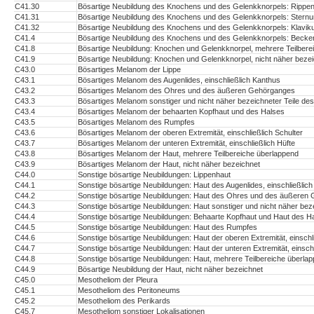
C41.30
Bösartige Neubildung des Knochens und des Gelenkknorpels: Rippe
C41.31
Bösartige Neubildung des Knochens und des Gelenkknorpels: Stern
C41.32
Bösartige Neubildung des Knochens und des Gelenkknorpels: Klaviku
C41.4
Bösartige Neubildung des Knochens und des Gelenkknorpels: Beck
C41.8
Bösartige Neubildung: Knochen und Gelenkknorpel, mehrere Teilbere
C41.9
Bösartige Neubildung: Knochen und Gelenkknorpel, nicht näher beze
C43.0
Bösartiges Melanom der Lippe
C43.1
Bösartiges Melanom des Augenlides, einschließlich Kanthus
C43.2
Bösartiges Melanom des Ohres und des äußeren Gehörganges
C43.3
Bösartiges Melanom sonstiger und nicht näher bezeichneter Teile de
C43.4
Bösartiges Melanom der behaarten Kopfhaut und des Halses
C43.5
Bösartiges Melanom des Rumpfes
C43.6
Bösartiges Melanom der oberen Extremität, einschließlich Schulter
C43.7
Bösartiges Melanom der unteren Extremität, einschließlich Hüfte
C43.8
Bösartiges Melanom der Haut, mehrere Teilbereiche überlappend
C43.9
Bösartiges Melanom der Haut, nicht näher bezeichnet
C44.0
Sonstige bösartige Neubildungen: Lippenhaut
C44.1
Sonstige bösartige Neubildungen: Haut des Augenlides, einschließlic
C44.2
Sonstige bösartige Neubildungen: Haut des Ohres und des äußeren
C44.3
Sonstige bösartige Neubildungen: Haut sonstiger und nicht näher bez
C44.4
Sonstige bösartige Neubildungen: Behaarte Kopfhaut und Haut des H
C44.5
Sonstige bösartige Neubildungen: Haut des Rumpfes
C44.6
Sonstige bösartige Neubildungen: Haut der oberen Extremität, einschli
C44.7
Sonstige bösartige Neubildungen: Haut der unteren Extremität, einschl
C44.8
Sonstige bösartige Neubildungen: Haut, mehrere Teilbereiche überla
C44.9
Bösartige Neubildung der Haut, nicht näher bezeichnet
C45.0
Mesotheliom der Pleura
C45.1
Mesotheliom des Peritoneums
C45.2
Mesotheliom des Perikards
C45.7
Mesotheliom sonstiger Lokalisationen