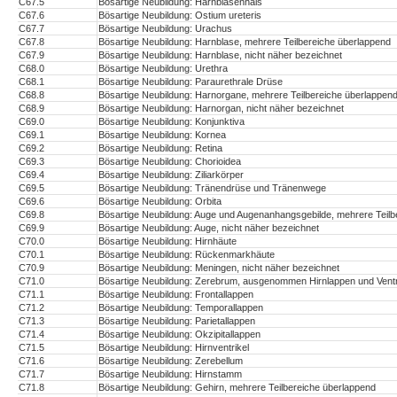
C67.5
Bösartige Neubildung: Harnblasenhals
C67.6
Bösartige Neubildung: Ostium ureteris
C67.7
Bösartige Neubildung: Urachus
C67.8
Bösartige Neubildung: Harnblase, mehrere Teilbereiche überlappend
C67.9
Bösartige Neubildung: Harnblase, nicht näher bezeichnet
C68.0
Bösartige Neubildung: Urethra
C68.1
Bösartige Neubildung: Paraurethrale Drüse
C68.8
Bösartige Neubildung: Harnorgane, mehrere Teilbereiche überlappen
C68.9
Bösartige Neubildung: Harnorgan, nicht näher bezeichnet
C69.0
Bösartige Neubildung: Konjunktiva
C69.1
Bösartige Neubildung: Kornea
C69.2
Bösartige Neubildung: Retina
C69.3
Bösartige Neubildung: Chorioidea
C69.4
Bösartige Neubildung: Ziliarkörper
C69.5
Bösartige Neubildung: Tränendrüse und Tränenwege
C69.6
Bösartige Neubildung: Orbita
C69.8
Bösartige Neubildung: Auge und Augenanhangsgebilde, mehrere Teilb
C69.9
Bösartige Neubildung: Auge, nicht näher bezeichnet
C70.0
Bösartige Neubildung: Hirnhäute
C70.1
Bösartige Neubildung: Rückenmarkhäute
C70.9
Bösartige Neubildung: Meningen, nicht näher bezeichnet
C71.0
Bösartige Neubildung: Zerebrum, ausgenommen Hirnlappen und Ventr
C71.1
Bösartige Neubildung: Frontallappen
C71.2
Bösartige Neubildung: Temporallappen
C71.3
Bösartige Neubildung: Parietallappen
C71.4
Bösartige Neubildung: Okzipitallappen
C71.5
Bösartige Neubildung: Hirnventrikel
C71.6
Bösartige Neubildung: Zerebellum
C71.7
Bösartige Neubildung: Hirnstamm
C71.8
Bösartige Neubildung: Gehirn, mehrere Teilbereiche überlappend