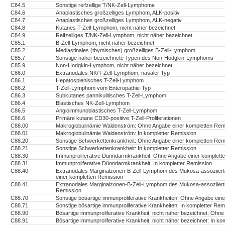
C84.5
Sonstige reifzellige T/NK-Zell-Lymphome
C84.6
Anaplastisches großzelliges Lymphom, ALK-positiv
C84.7
Anaplastisches großzelliges Lymphom, ALK-negativ
C84.8
Kutanes T-Zell-Lymphom, nicht näher bezeichnet
C84.9
Reifzelliges T/NK-Zell-Lymphom, nicht näher bezeichnet
C85.1
B-Zell-Lymphom, nicht näher bezeichnet
C85.2
Mediastinales (thymisches) großzelliges B-Zell-Lymphom
C85.7
Sonstige näher bezeichnete Typen des Non-Hodgkin-Lymphoms
C85.9
Non-Hodgkin-Lymphom, nicht näher bezeichnet
C86.0
Extranodales NK/T-Zell-Lymphom, nasaler Typ
C86.1
Hepatosplenisches T-Zell-Lymphom
C86.2
T-Zell-Lymphom vom Enteropathie-Typ
C86.3
Subkutanes pannikulitisches T-Zell-Lymphom
C86.4
Blastisches NK-Zell-Lymphom
C86.5
Angioimmunoblastisches T-Zell-Lymphom
C86.6
Primäre kutane CD30-positive T-Zell-Proliferationen
C88.00
Makroglobulinämie Waldenström: Ohne Angabe einer kompletten Rem
C88.01
Makroglobulinämie Waldenström: In kompletter Remission
C88.20
Sonstige Schwerkettenkrankheit: Ohne Angabe einer kompletten Rem
C88.21
Sonstige Schwerkettenkrankheit: In kompletter Remission
C88.30
Immunproliferative Dünndarmkrankheit: Ohne Angabe einer komplett
C88.31
Immunproliferative Dünndarmkrankheit: In kompletter Remission
C88.40
Extranodales Marginalzonen-B-Zell-Lymphom des Mukosa-assoziie
einer kompletten Remission
C88.41
Extranodales Marginalzonen-B-Zell-Lymphom des Mukosa-assoziier
Remission
C88.70
Sonstige bösartige immunproliferative Krankheiten: Ohne Angabe ein
C88.71
Sonstige bösartige immunproliferative Krankheiten: In kompletter Rem
C88.90
Bösartige immunproliferative Krankheit, nicht näher bezeichnet: Ohn
C88.91
Bösartige immunproliferative Krankheit, nicht näher bezeichnet: In k