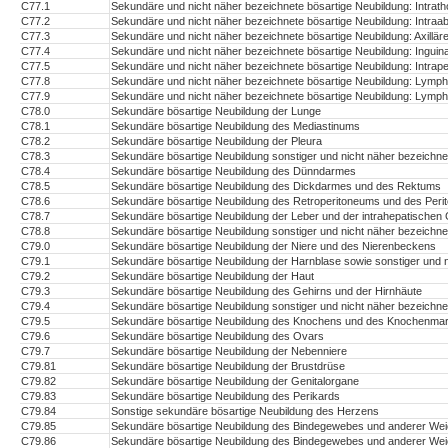
C77.1
Sekundäre und nicht näher bezeichnete bösartige Neubildung: Intra
C77.2
Sekundäre und nicht näher bezeichnete bösartige Neubildung: Intra
C77.3
Sekundäre und nicht näher bezeichnete bösartige Neubildung: Axill
C77.4
Sekundäre und nicht näher bezeichnete bösartige Neubildung: Ingui
C77.5
Sekundäre und nicht näher bezeichnete bösartige Neubildung: Intra
C77.8
Sekundäre und nicht näher bezeichnete bösartige Neubildung: Lymp
C77.9
Sekundäre und nicht näher bezeichnete bösartige Neubildung: Lymph
C78.0
Sekundäre bösartige Neubildung der Lunge
C78.1
Sekundäre bösartige Neubildung des Mediastinums
C78.2
Sekundäre bösartige Neubildung der Pleura
C78.3
Sekundäre bösartige Neubildung sonstiger und nicht näher bezeichn
C78.4
Sekundäre bösartige Neubildung des Dünndarmes
C78.5
Sekundäre bösartige Neubildung des Dickdarmes und des Rektums
C78.6
Sekundäre bösartige Neubildung des Retroperitoneums und des Per
C78.7
Sekundäre bösartige Neubildung der Leber und der intrahepatischen
C78.8
Sekundäre bösartige Neubildung sonstiger und nicht näher bezeichn
C79.0
Sekundäre bösartige Neubildung der Niere und des Nierenbeckens
C79.1
Sekundäre bösartige Neubildung der Harnblase sowie sonstiger und 
C79.2
Sekundäre bösartige Neubildung der Haut
C79.3
Sekundäre bösartige Neubildung des Gehirns und der Hirnhäute
C79.4
Sekundäre bösartige Neubildung sonstiger und nicht näher bezeichn
C79.5
Sekundäre bösartige Neubildung des Knochens und des Knochenma
C79.6
Sekundäre bösartige Neubildung des Ovars
C79.7
Sekundäre bösartige Neubildung der Nebenniere
C79.81
Sekundäre bösartige Neubildung der Brustdrüse
C79.82
Sekundäre bösartige Neubildung der Genitalorgane
C79.83
Sekundäre bösartige Neubildung des Perikards
C79.84
Sonstige sekundäre bösartige Neubildung des Herzens
C79.85
Sekundäre bösartige Neubildung des Bindegewebes und anderer Wei
C79.86
Sekundäre bösartige Neubildung des Bindegewebes und anderer Weic