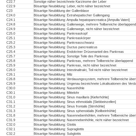
C22.7
Sonstige näher bezeichnete Karzinome der Leber
C22.9
Bösartige Neubildung: Leber, nicht näher bezeichnet
C23
Bösartige Neubildung der Gallenblase
C24.0
Bösartige Neubildung: Extrahepatischer Gallengang
C24.1
Bösartige Neubildung: Ampulla hepatopancreatica [Ampulla Vateri]
C24.8
Bösartige Neubildung: Gallenwege, mehrere Teilbereiche überlappend
C24.9
Bösartige Neubildung: Gallenwege, nicht näher bezeichnet
C25.0
Bösartige Neubildung: Pankreaskopf
C25.1
Bösartige Neubildung: Pankreaskörper
C25.2
Bösartige Neubildung: Pankreasschwanz
C25.3
Bösartige Neubildung: Ductus pancreaticus
C25.4
Bösartige Neubildung: Endokriner Drüsenanteil des Pankreas
C25.7
Bösartige Neubildung: Sonstige Teile des Pankreas
C25.8
Bösartige Neubildung: Pankreas, mehrere Teilbereiche überlappend
C25.9
Bösartige Neubildung: Pankreas, nicht näher bezeichnet
C26.0
Bösartige Neubildung: Intestinaltrakt, Teil nicht näher bezeichnet
C26.1
Bösartige Neubildung: Milz
C26.8
Bösartige Neubildung: Verdauungssystem, mehrere Teilbereiche übe
C26.9
Bösartige Neubildung: Ungenau bezeichnete Lokalisationen des Ve
C30.0
Bösartige Neubildung: Nasenhöhle
C30.1
Bösartige Neubildung: Mittelohr
C31.0
Bösartige Neubildung: Sinus maxillaris [Kieferhöhle]
C31.1
Bösartige Neubildung: Sinus ethmoidalis [Siebbeinzellen]
C31.2
Bösartige Neubildung: Sinus frontalis [Stirnhöhle]
C31.3
Bösartige Neubildung: Sinus sphenoidalis [Keilbeinhöhle]
C31.8
Bösartige Neubildung: Nasennebenhöhlen, mehrere Teilbereiche übe
C31.9
Bösartige Neubildung: Nasennebenhöhle, nicht näher bezeichnet
C32.0
Bösartige Neubildung: Glottis
C32.1
Bösartige Neubildung: Supraglottis
C32.2
Bösartige Neubildung: Subglottis