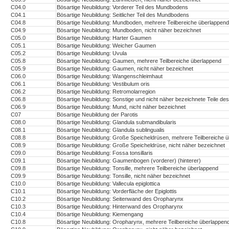
C04.0
Bösartige Neubildung: Vorderer Teil des Mundbodens
C04.1
Bösartige Neubildung: Seitlicher Teil des Mundbodens
C04.8
Bösartige Neubildung: Mundboden, mehrere Teilbereiche überlappend
C04.9
Bösartige Neubildung: Mundboden, nicht näher bezeichnet
C05.0
Bösartige Neubildung: Harter Gaumen
C05.1
Bösartige Neubildung: Weicher Gaumen
C05.2
Bösartige Neubildung: Uvula
C05.8
Bösartige Neubildung: Gaumen, mehrere Teilbereiche überlappend
C05.9
Bösartige Neubildung: Gaumen, nicht näher bezeichnet
C06.0
Bösartige Neubildung: Wangenschleimhaut
C06.1
Bösartige Neubildung: Vestibulum oris
C06.2
Bösartige Neubildung: Retromolarregion
C06.8
Bösartige Neubildung: Sonstige und nicht näher bezeichnete Teile d
C06.9
Bösartige Neubildung: Mund, nicht näher bezeichnet
C07
Bösartige Neubildung der Parotis
C08.0
Bösartige Neubildung: Glandula submandibularis
C08.1
Bösartige Neubildung: Glandula sublingualis
C08.8
Bösartige Neubildung: Große Speicheldrüsen, mehrere Teilbereiche 
C08.9
Bösartige Neubildung: Große Speicheldrüse, nicht näher bezeichnet
C09.0
Bösartige Neubildung: Fossa tonsillaris
C09.1
Bösartige Neubildung: Gaumenbogen (vorderer) (hinterer)
C09.8
Bösartige Neubildung: Tonsille, mehrere Teilbereiche überlappend
C09.9
Bösartige Neubildung: Tonsille, nicht näher bezeichnet
C10.0
Bösartige Neubildung: Vallecula epiglottica
C10.1
Bösartige Neubildung: Vorderfläche der Epiglottis
C10.2
Bösartige Neubildung: Seitenwand des Oropharynx
C10.3
Bösartige Neubildung: Hinterwand des Oropharynx
C10.4
Bösartige Neubildung: Kiemengang
C10.8
Bösartige Neubildung: Oropharynx, mehrere Teilbereiche überlappen