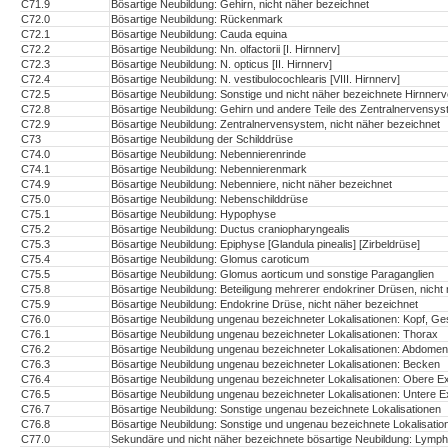
C71.9
Bösartige Neubildung: Gehirn, nicht näher bezeichnet
C72.0
Bösartige Neubildung: Rückenmark
C72.1
Bösartige Neubildung: Cauda equina
C72.2
Bösartige Neubildung: Nn. olfactorii [I. Hirnnerv]
C72.3
Bösartige Neubildung: N. opticus [II. Hirnnerv]
C72.4
Bösartige Neubildung: N. vestibulocochlearis [VIII. Hirnnerv]
C72.5
Bösartige Neubildung: Sonstige und nicht näher bezeichnete Hirnner
C72.8
Bösartige Neubildung: Gehirn und andere Teile des Zentralnervensys
C72.9
Bösartige Neubildung: Zentralnervensystem, nicht näher bezeichnet
C73
Bösartige Neubildung der Schilddrüse
C74.0
Bösartige Neubildung: Nebennierenrinde
C74.1
Bösartige Neubildung: Nebennierenmark
C74.9
Bösartige Neubildung: Nebenniere, nicht näher bezeichnet
C75.0
Bösartige Neubildung: Nebenschilddrüse
C75.1
Bösartige Neubildung: Hypophyse
C75.2
Bösartige Neubildung: Ductus craniopharyngealis
C75.3
Bösartige Neubildung: Epiphyse [Glandula pinealis] [Zirbeldrüse]
C75.4
Bösartige Neubildung: Glomus caroticum
C75.5
Bösartige Neubildung: Glomus aorticum und sonstige Paraganglien
C75.8
Bösartige Neubildung: Beteiligung mehrerer endokriner Drüsen, nicht
C75.9
Bösartige Neubildung: Endokrine Drüse, nicht näher bezeichnet
C76.0
Bösartige Neubildung ungenau bezeichneter Lokalisationen: Kopf, Ge
C76.1
Bösartige Neubildung ungenau bezeichneter Lokalisationen: Thorax
C76.2
Bösartige Neubildung ungenau bezeichneter Lokalisationen: Abdomen
C76.3
Bösartige Neubildung ungenau bezeichneter Lokalisationen: Becken
C76.4
Bösartige Neubildung ungenau bezeichneter Lokalisationen: Obere Ex
C76.5
Bösartige Neubildung ungenau bezeichneter Lokalisationen: Untere Ex
C76.7
Bösartige Neubildung: Sonstige ungenau bezeichnete Lokalisationen
C76.8
Bösartige Neubildung: Sonstige und ungenau bezeichnete Lokalisatio
C77.0
Sekundäre und nicht näher bezeichnete bösartige Neubildung: Lymp