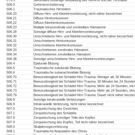
C79.3
Sekundäre bösartige Neubildung des Gehirns und der Hirnhäute
S06.0
Gehirnerschütterung
S06.1
Traumatisches Hirnödem
S06.20
Diffuse Hirn- und Kleinhirnverletzung, nicht näher bezeichnet
S06.21
Diffuse Hirnkontusionen
S06.22
Diffuse Kleinhirnkontusionen
S06.23
Multiple intrazerebrale und zerebellare Hämatome
S06.28
Sonstige diffuse Hirn- und Kleinhirnverletzungen
S06.30
Umschriebene Hirn- und Kleinhirnverletzung, nicht näher bezeichnet
S06.31
Umschriebene Hirnkontusion
S06.32
Umschriebene Kleinhirnkontusion
S06.33
Umschriebenes zerebrales Hämatom
S06.34
Umschriebenes zerebellares Hämatom
S06.38
Sonstige umschriebene Hirn- und Kleinhirnverletzungen
S06.4
Epidurale Blutung
S06.5
Traumatische subdurale Blutung
S06.6
Traumatische subarachnoidale Blutung
S06.70
Bewusstlosigkeit bei Schädel-Hirn-Trauma: Weniger als 30 Minuten
S06.71
Bewusstlosigkeit bei Schädel-Hirn-Trauma: 30 Minuten bis 24 Stunde
S06.72
Bewusstlosigkeit bei Schädel-Hirn-Trauma: Mehr als 24 Stunden, m
S06.73
Bewusstlosigkeit bei Schädel-Hirn-Trauma: Mehr als 24 Stunden, 
S06.79
Bewusstlosigkeit bei Schädel-Hirn-Trauma: Dauer nicht näher bezeic
S06.8
Sonstige intrakranielle Verletzungen
S06.9
Intrakranielle Verletzung, nicht näher bezeichnet
S07.0
Zerquetschung des Gesichtes
S07.1
Zerquetschung des Schädels
S07.8
Zerquetschung sonstiger Teile des Kopfes
S07.9
Zerquetschung des Kopfes, Teil nicht näher bezeichnet
S08.0
Skalpierungsverletzung
S08.1
Traumatische Amputation des Ohres