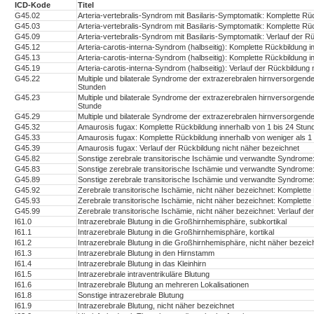
ICD-Kode
Titel
G45.02
Arteria-vertebralis-Syndrom mit Basilaris-Symptomatik: Komplette Rü
G45.03
Arteria-vertebralis-Syndrom mit Basilaris-Symptomatik: Komplette Rü
G45.09
Arteria-vertebralis-Syndrom mit Basilaris-Symptomatik: Verlauf der R
G45.12
Arteria-carotis-interna-Syndrom (halbseitig): Komplette Rückbildung 
G45.13
Arteria-carotis-interna-Syndrom (halbseitig): Komplette Rückbildung 
G45.19
Arteria-carotis-interna-Syndrom (halbseitig): Verlauf der Rückbildung
G45.22
Multiple und bilaterale Syndrome der extrazerebralen hirnversorgende
Stunden
G45.23
Multiple und bilaterale Syndrome der extrazerebralen hirnversorgende
Stunde
G45.29
Multiple und bilaterale Syndrome der extrazerebralen hirnversorgende
G45.32
Amaurosis fugax: Komplette Rückbildung innerhalb von 1 bis 24 Stun
G45.33
Amaurosis fugax: Komplette Rückbildung innerhalb von weniger als 1
G45.39
Amaurosis fugax: Verlauf der Rückbildung nicht näher bezeichnet
G45.82
Sonstige zerebrale transitorische Ischämie und verwandte Syndrome:
G45.83
Sonstige zerebrale transitorische Ischämie und verwandte Syndrome:
G45.89
Sonstige zerebrale transitorische Ischämie und verwandte Syndrome:
G45.92
Zerebrale transitorische Ischämie, nicht näher bezeichnet: Komplette
G45.93
Zerebrale transitorische Ischämie, nicht näher bezeichnet: Komplette
G45.99
Zerebrale transitorische Ischämie, nicht näher bezeichnet: Verlauf d
I61.0
Intrazerebrale Blutung in die Großhirnhemisphäre, subkortikal
I61.1
Intrazerebrale Blutung in die Großhirnhemisphäre, kortikal
I61.2
Intrazerebrale Blutung in die Großhirnhemisphäre, nicht näher bezeic
I61.3
Intrazerebrale Blutung in den Hirnstamm
I61.4
Intrazerebrale Blutung in das Kleinhirn
I61.5
Intrazerebrale intraventrikuläre Blutung
I61.6
Intrazerebrale Blutung an mehreren Lokalisationen
I61.8
Sonstige intrazerebrale Blutung
I61.9
Intrazerebrale Blutung, nicht näher bezeichnet