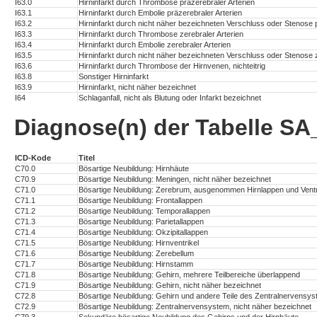
I63.0
Hirninfarkt durch Thrombose präzerebraler Arterien
I63.1
Hirninfarkt durch Embolie präzerebraler Arterien
I63.2
Hirninfarkt durch nicht näher bezeichneten Verschluss oder Stenose p
I63.3
Hirninfarkt durch Thrombose zerebraler Arterien
I63.4
Hirninfarkt durch Embolie zerebraler Arterien
I63.5
Hirninfarkt durch nicht näher bezeichneten Verschluss oder Stenose z
I63.6
Hirninfarkt durch Thrombose der Hirnvenen, nichteitrig
I63.8
Sonstiger Hirninfarkt
I63.9
Hirninfarkt, nicht näher bezeichnet
I64
Schlaganfall, nicht als Blutung oder Infarkt bezeichnet
Diagnose(n) der Tabelle S
ICD-Kode
Titel
C70.0
Bösartige Neubildung: Hirnhäute
C70.9
Bösartige Neubildung: Meningen, nicht näher bezeichnet
C71.0
Bösartige Neubildung: Zerebrum, ausgenommen Hirnlappen und Ventr
C71.1
Bösartige Neubildung: Frontallappen
C71.2
Bösartige Neubildung: Temporallappen
C71.3
Bösartige Neubildung: Parietallappen
C71.4
Bösartige Neubildung: Okzipitallappen
C71.5
Bösartige Neubildung: Hirnventrikel
C71.6
Bösartige Neubildung: Zerebellum
C71.7
Bösartige Neubildung: Hirnstamm
C71.8
Bösartige Neubildung: Gehirn, mehrere Teilbereiche überlappend
C71.9
Bösartige Neubildung: Gehirn, nicht näher bezeichnet
C72.8
Bösartige Neubildung: Gehirn und andere Teile des Zentralnervensys
C72.9
Bösartige Neubildung: Zentralnervensystem, nicht näher bezeichnet