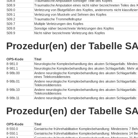
S08.8
Traumatische Amputation sonstiger Teile des Kopfes
S08.9
Traumatische Amputation eines nicht näher bezeichneten Teiles des 
S09.0
Verletzung von Blutgefäßen des Kopfes, anderenorts nicht klassifizier
S09.1
Verletzung von Muskeln und Sehnen des Kopfes
S09.2
Traumatische Trommelfellruptur
S09.7
Multiple Verletzungen des Kopfes
S09.8
Sonstige näher bezeichnete Verletzungen des Kopfes
S09.9
Nicht näher bezeichnete Verletzung des Kopfes
Prozedur(en) der Tabelle
OPS-Kode
Titel
8-981.0
Neurologische Komplexbehandlung des akuten Schlaganfalls: Mindes
8-981.1
Neurologische Komplexbehandlung des akuten Schlaganfalls: Mehr a
8-98b.00
Andere neurologische Komplexbehandlung des akuten Schlaganfalls
eines Telekonsildienstes
8-98b.01
Andere neurologische Komplexbehandlung des akuten Schlaganfalls:
Telekonsildienstes
8-98b.10
Andere neurologische Komplexbehandlung des akuten Schlaganfalls:
Telekonsildienstes
8-98b.11
Andere neurologische Komplexbehandlung des akuten Schlaganfalls: 
Prozedur(en) der Tabelle
OPS-Kode
Titel
8-550.0
Geriatrische frührehabilitative Komplexbehandlung: Mindestens 7 Be
8-550.1
Geriatrische frührehabilitative Komplexbehandlung: Mindestens 14 B