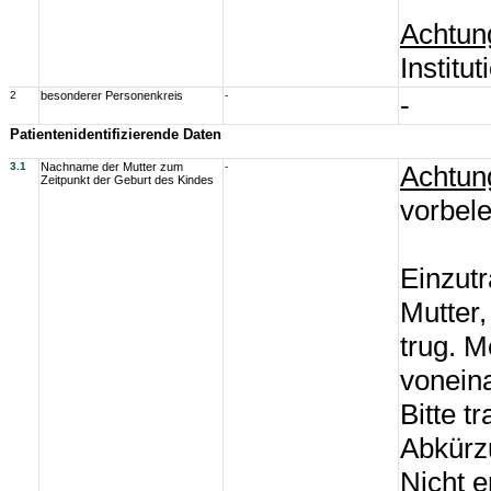
Achtun
Institu
2
besonderer Personenkreis
-
-
Patientenidentifizierende Daten
3.1
Nachname der Mutter zum
-
Achtun
Zeitpunkt der Geburt des Kindes
vorbel
Einzut
Mutter,
trug. 
vonein
Bitte t
Abkürz
Nicht e