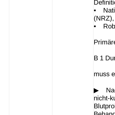
Definit
• Nati
(NRZ), 
• Rober
Primär
B 1 Dur
muss e
▶ Nach
nicht-k
Blutpr
Behand