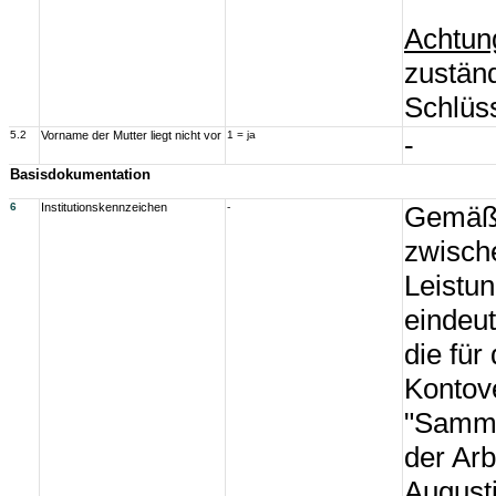
Achtun
zustän
Schlüss
5.2
Vorname der Mutter liegt nicht vor
1 = ja
-
Basisdokumentation
6
Institutionskennzeichen
-
Gemäß 
zwisch
Leistun
eindeut
die für
Kontov
"Sammel
der Arb
Augusti