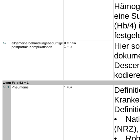
Hämoglo
eine S
(Hb/4) 
festgel
52
allgemeine behandlungsbedürftige
0 = nein
Hier so
1 = ja
postpartale Komplikationen
dokumen
Descens
kodiere
wenn Feld 52 = 1
53.1
Pneumonie
1 = ja
Definit
Kranke
Definit
• Nati
(NRZ), 
• Rober