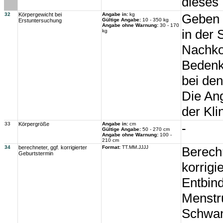
dieses
32
Körpergewicht bei
Angabe in:
kg
Geben S
Gültige Angabe:
10 - 350 kg
Erstuntersuchung
Angabe ohne Warnung:
30 - 170
in der
kg
Nachko
Bedenk
bei de
Die An
der Kli
33
Körpergröße
Angabe in:
cm
-
Gültige Angabe:
50 - 270 cm
Angabe ohne Warnung:
100 -
210 cm
34
berechneter, ggf. korrigierter
Format:
TT.MM.JJJJ
Berech
Geburtstermin
korrigi
Entbin
Menstru
Schwan