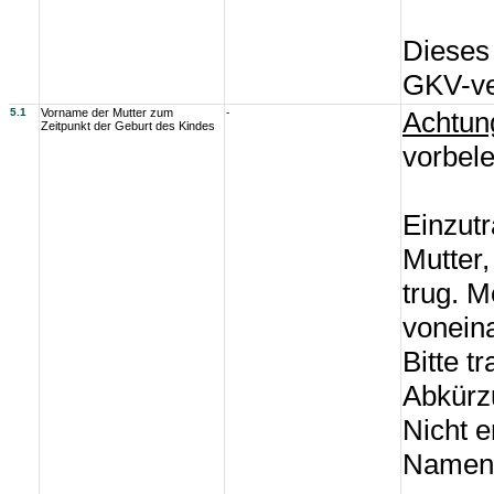
Dieses 
GKV-ver
5.1
Vorname der Mutter zum
-
Achtun
Zeitpunkt der Geburt des Kindes
vorbel
Einzut
Mutter,
trug. 
vonein
Bitte t
Abkürz
Nicht e
Namens