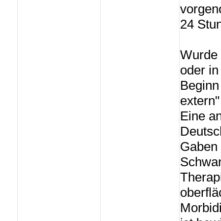
vorgen
24 Stu
Wurde d
oder in
Beginn 
extern"
Eine an
Deutsch
Gaben 
Schwan
Therapi
oberflä
Morbidi