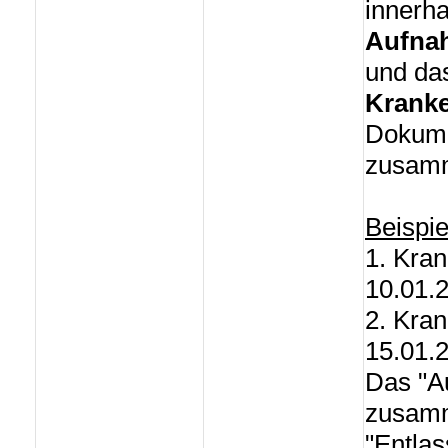
innerh
Aufnah
und d
Kranke
Dokumen
zusamm
Beispie
1. Kra
10.01.
2. Kra
15.01.
Das "A
zusamm
"Entla