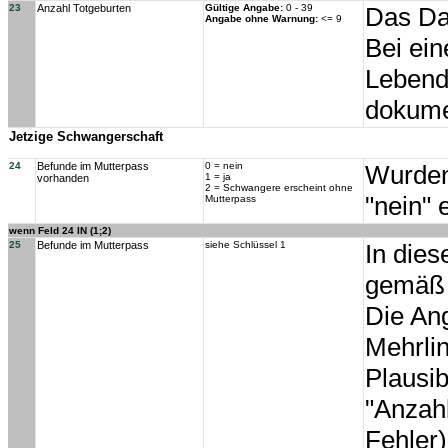
23
Anzahl Totgeburten
Gültige Angabe:
0 - 39
Das Dat
Angabe ohne Warnung:
<= 9
Bei ei
Lebendg
dokume
Jetzige Schwangerschaft
24
Befunde im Mutterpass
0 = nein
Wurden
1 = ja
vorhanden
2 = Schwangere erscheint ohne
"nein" 
Mutterpass
wenn Feld 24 IN (1;2)
25
Befunde im Mutterpass
siehe Schlüssel 1
In die
gemäß 
Die An
Mehrli
Plausib
"Anzah
Fehler