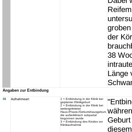
Dabei 
Reifem
untersu
groben
der Kör
brauch
38 Woc
intrau
Länge v
Schwan
Angaben zur Entbindung
36
Aufnahmeart
1 = Entbindung in der Klinik bei
"Entbin
geplanter Klinikgeburt
2 = Entbindung in der Klinik bei
währen
weitergeleiteter
Haus-/Praxis-/Geburtshausgeburt,
die außerklinisch subpartal
Geburt
begonnen wurde
3 = Entbindung des Kindes vor
Klinikaufnahme
diesem 