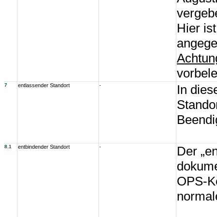
vergebe
Hier is
angege
Achtun
vorbel
7
entlassender Standort
-
In die
Stando
Beendig
8.1
entbindender Standort
-
Der „en
dokume
OPS-Ko
normale