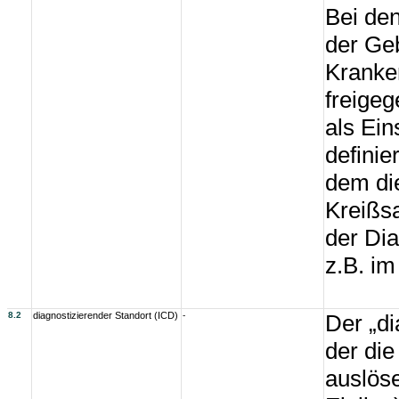
Bei de
der Ge
Kranke
freigeg
als Ei
definie
dem die
Kreißsa
der Dia
z.B. im
8.2
diagnostizierender Standort (ICD)
-
Der „di
der di
auslös