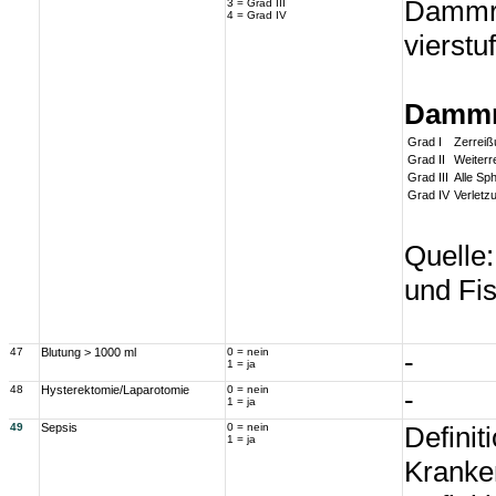
Dammri
3 = Grad III
4 = Grad IV
vierstu
Dammri
Grad I
Zerreiß
Grad II
Weiterr
Grad III
Alle Sp
Grad IV
Verletz
Quelle:
und Fis
47
Blutung > 1000 ml
0 = nein
-
1 = ja
48
Hysterektomie/Laparotomie
0 = nein
-
1 = ja
49
Sepsis
0 = nein
Definit
1 = ja
Kranke