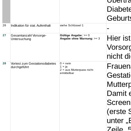
Übertra
Diabet
Geburts
26
Indikation für stat. Aufenthalt
siehe Schlüssel 1
-
27
Gesamtanzahl Vorsorge-
Gültige Angabe:
>= 0
Hier is
Angabe ohne Warnung:
>= 3
Untersuchung
Vorsor
nicht d
28
Vortest zum Gestationsdiabetes
0 = nein
Frauen
1 = ja
durchgeführt
2 = aus Mutterpass nicht
Gestati
ermittelbar
Mutter
Damit e
Screeni
(erste
unter 
Zeile „