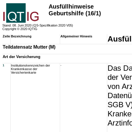
Ausfüllhinweise
Geburtshilfe (16/1)
Stand: 08. Juni 2020 (QS-Spezifikation 2020 V05)
Copyright © 2020 IQTIG
Zeile
Bezeichnung
Allgemeiner Hinweis
Ausfül
Teildatensatz Mutter (M)
Art der Versicherung
1
Institutionskennzeichen der
-
Das Da
Krankenkasse der
Versichertenkarte
der Ve
von Arz
Datenü
SGB V)
Kranke
Arztin