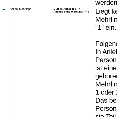
werden
13
Anzahl Mehrlinge
Gültige Angabe:
1 - 7
Liegt k
Angabe ohne Warnung:
<= 3
Mehrli
"1" ein.
Folgend
In Anl
Person
ist ein
geboren
Mehrlin
1 oder 
Das bed
Persone
sie Tei