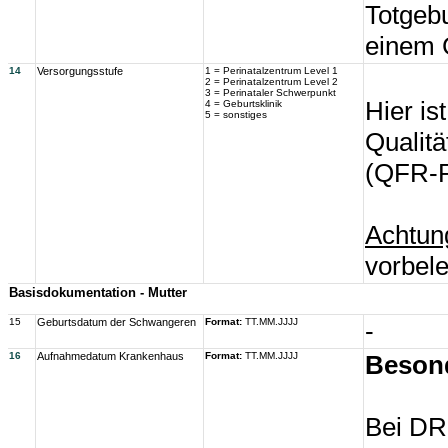
Totgebu
einem 
14
Versorgungsstufe
1 = Perinatalzentrum Level 1
2 = Perinatalzentrum Level 2
3 = Perinataler Schwerpunkt
Hier is
4 = Geburtsklinik
5 = sonstiges
Qualitä
(QFR-R
Achtun
vorbel
Basisdokumentation - Mutter
15
Geburtsdatum der Schwangeren
Format:
TT.MM.JJJJ
-
16
Aufnahmedatum Krankenhaus
Format:
TT.MM.JJJJ
Besond
Bei DR