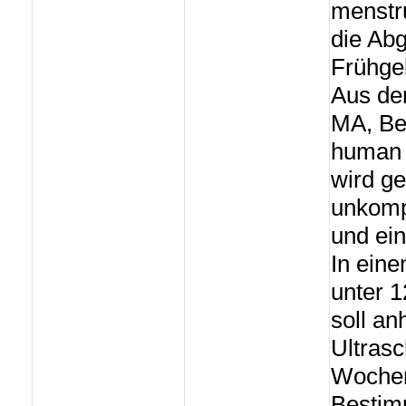
menstru
die Abg
Frühge
Aus den
MA, Be
human 
wird ge
unkomp
und ein
In eine
unter 1
soll a
Ultrasc
Wochen
Bestim