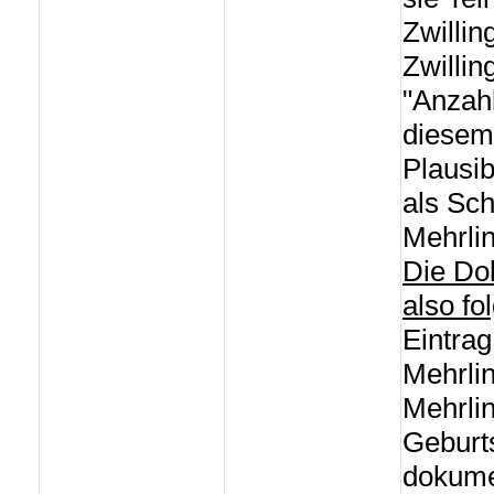
Zwillin
Zwillin
"Anzahl
diesem 
Plausib
als Sc
Mehrli
Die Do
also f
Eintrag
Mehrli
Mehrlin
Geburts
dokume