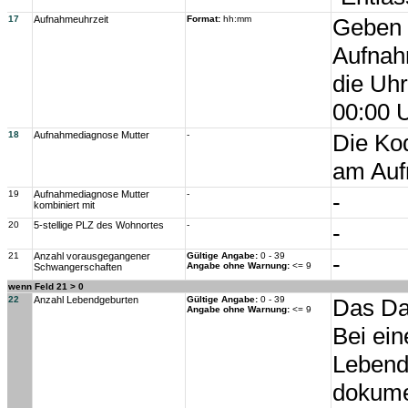
17
Aufnahmeuhrzeit
Format:
hh:mm
Geben S
Aufnah
die Uhr
00:00 
18
Aufnahmediagnose Mutter
-
Die Ko
am Auf
19
Aufnahmediagnose Mutter
-
-
kombiniert mit
20
5-stellige PLZ des Wohnortes
-
-
21
Anzahl vorausgegangener
Gültige Angabe:
0 - 39
-
Angabe ohne Warnung:
<= 9
Schwangerschaften
wenn Feld 21 > 0
22
Anzahl Lebendgeburten
Gültige Angabe:
0 - 39
Das Dat
Angabe ohne Warnung:
<= 9
Bei ei
Lebendg
dokume