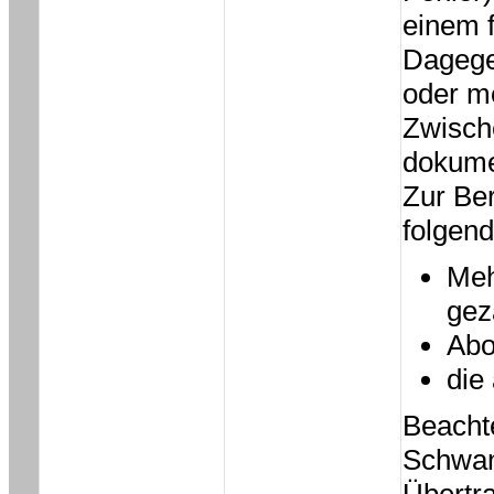
einem f
Dagege
oder me
Zwische
dokume
Zur Ber
folgen
Meh
gez
Abo
die
Beacht
Schwan