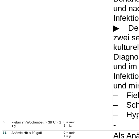
und na
Infekti
▶ Der 
zwei se
kultur
Diagno
und im 
Infekti
und mi
– Fieb
– Schü
– Hyp
50
Fieber im Wochenbett > 38°C > 2
0 = nein
-
1 = ja
Tg.
51
Anämie Hb < 10 g/dl
0 = nein
Als An
1 = ja