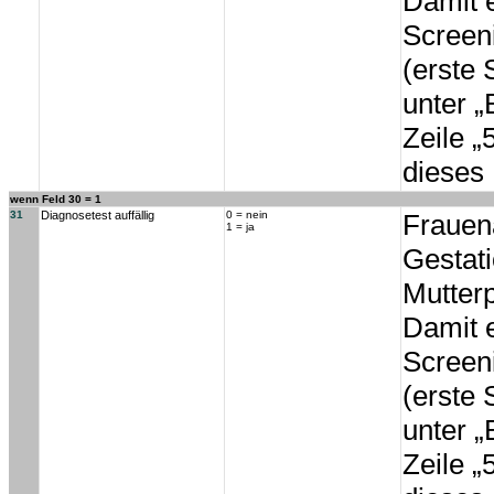
Damit e
Screeni
(erste
unter 
Zeile „
dieses
wenn Feld 30 = 1
31
Diagnosetest auffällig
0 = nein
Frauen
1 = ja
Gestati
Mutter
Damit e
Screeni
(erste
unter 
Zeile „