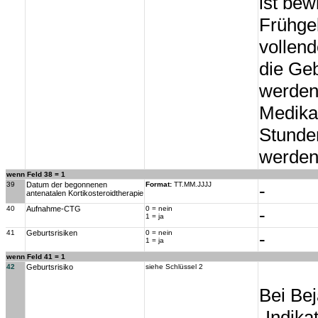
ist bew
Frühgeb
vollend
die Ge
werden
Medika
Stunde
werden
wenn Feld 38 = 1
39
Datum der begonnenen
Format:
TT.MM.JJJJ
-
antenatalen Kortikosteroidtherapie
40
Aufnahme-CTG
0 = nein
-
1 = ja
41
Geburtsrisiken
0 = nein
-
1 = ja
wenn Feld 41 = 1
42
Geburtsrisiko
siehe Schlüssel 2
Bei Bej
„Indika