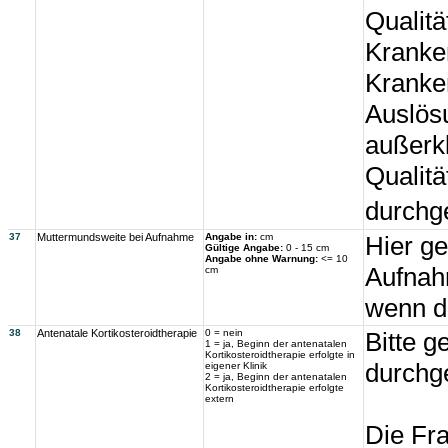
Qualitä
Kranke
Kranken
Auslös
außerkl
Qualitä
durchge
37
Muttermundsweite bei Aufnahme
Angabe in:
cm
Hier ge
Gültige Angabe:
0 - 15 cm
Angabe ohne Warnung:
<= 10
Aufnah
cm
wenn d
38
Antenatale Kortikosteroidtherapie
0 = nein
Bitte g
1 = ja, Beginn der antenatalen
Kortikosteroidtherapie erfolgte in
durchg
eigener Klinik
2 = ja, Beginn der antenatalen
Kortikosteroidtherapie erfolgte
extern
Die Fra