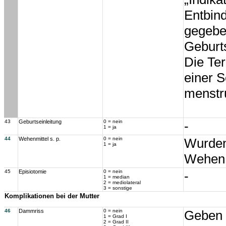
Entbind
gegebe
Geburt
Die Te
einer 
menstr
43
Geburtseinleitung
0 = nein
-
1 = ja
44
Wehenmittel s. p.
0 = nein
Wurden
1 = ja
Wehen 
45
Episiotomie
0 = nein
-
1 = median
2 = mediolateral
3 = sonstige
Komplikationen bei der Mutter
46
Dammriss
0 = nein
Geben S
1 = Grad I
2 = Grad II