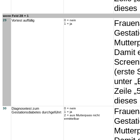
dieses
wenn Feld 28 = 1
29
Vortest auffällig
0 = nein
Frauen
1 = ja
Gestati
Mutter
Damit e
Screeni
(erste
unter 
Zeile „
dieses
30
Diagnosetest zum
0 = nein
Frauen
1 = ja
Gestationsdiabetes durchgeführt
2 = aus Mutterpass nicht
Gestati
ermittelbar
Mutter