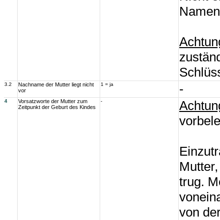
Namens
Achtun
zustän
Schlüss
3.2
Nachname der Mutter liegt nicht
1 = ja
-
vor
4
Vorsatzworte der Mutter zum
-
Achtun
Zeitpunkt der Geburt des Kindes
vorbel
Einzutr
Mutter,
trug. M
voneina
von der