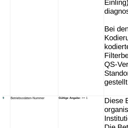
Einling
diagnos
Bei de
Kodier
kodiert
Filterb
QS-Verf
Standor
gestellt
9
Betriebsstätten-Nummer
Gültige Angabe:
>= 1
Diese 
organis
Instit
Die Bet