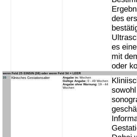
Ergebn
des ers
bestäti
Ultrasc
es ein
mit dem
oder ko
wenn Feld 25 EINSIN (38) oder wenn Feld 34 = LEER
35
Klinisches Gestationsalter
Angabe in:
Wochen
Kliniis
Gültige Angabe:
0 - 49 Wochen
Angabe ohne Warnung:
19 - 44
sowohl 
Wochen
sonogra
geschä
Inform
Gestati