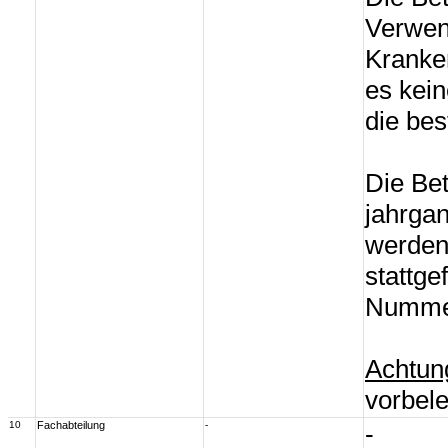
Verwen
Kranke
es kein
die be
Die Be
jahrga
werden,
stattge
Nummer 
Achtun
vorbel
10
Fachabteilung
-
-