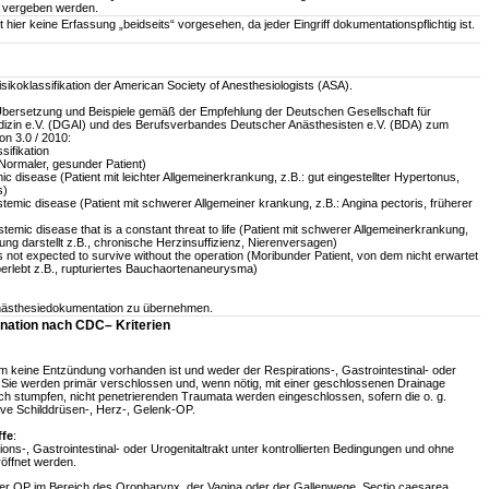
h vergeben werden.
t hier keine Erfassung „beidseits“ vorgesehen, da jeder Eingriff dokumentationspflichtig ist.
Risikoklassifikation der American Society of Anesthesiologists (ASA).
bersetzung und Beispiele gemäß der Empfehlung der Deutschen Gesellschaft für
dizin e.V. (DGAI) und des Berufsverbandes Deutscher Anästhesisten e.V. (BDA) zum
n 3.0 / 2010:
sifikation
(Normaler, gesunder Patient)
mic disease (Patient mit leichter Allgemeinerkrankung, z.B.: gut eingestellter Hypertonus,
s)
ystemic disease (Patient mit schwerer Allgemeiner krankung, z.B.: Angina pectoris, früherer
stemic disease that is a constant threat to life (Patient mit schwerer Allgemeinerkrankung,
ng darstellt z.B., chronische Herzinsuffizienz, Nierenversagen)
s not expected to survive without the operation (Moribunder Patient, von dem nicht erwartet
berlebt z.B., rupturiertes Bauchaortenaneurysma)
Anästhesiedokumentation zu übernehmen.
nation nach CDC– Kriterien
dem keine Entzündung vorhanden ist und weder der Respirations-, Gastrointestinal- oder
. Sie werden primär verschlossen und, wenn nötig, mit einer geschlossenen Drainage
h stumpfen, nicht penetrierenden Traumata werden eingeschlossen, sofern die o. g.
lektive Schilddrüsen-, Herz-, Gelenk-OP.
ffe
:
tions-, Gastrointestinal- oder Urogenitaltrakt unter kontrollierten Bedingungen und ohne
öffnet werden.
er OP im Bereich des Oropharynx, der Vagina oder der Gallenwege, Sectio caesarea,