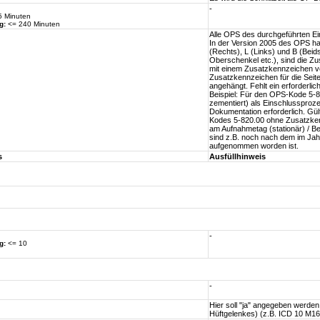
-
 Minuten
g:
<= 240 Minuten
Alle OPS des durchgeführten Ein
In der Version 2005 des OPS ha
(Rechts), L (Links) und B (Beids
Oberschenkel etc.), sind die Z
mit einem Zusatzkennzeichen 
Zusatzkennzeichen für die Sei
angehängt. Fehlt ein erforderli
Beispiel: Für den OPS-Kode 5-8
zementiert) als Einschlussproz
Dokumentation erforderlich. Gü
Kodes 5-820.00 ohne Zusatzkenn
am Aufnahmetag (stationär) / B
sind z.B. noch nach dem im Jah
aufgenommen worden ist.
s
Ausfüllhinweis
-
g:
<= 10
-
Hier soll "ja" angegeben werde
Hüftgelenkes) (z.B. ICD 10 M16.