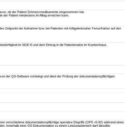
avon, ob der Patient Schmerzmedikamente eingenommen hat.
ie der Patient mindestens im Alltag erreichen kann.
den Zeitpunkt der Aufnahme bzw. bei Patienten mit hüftgelenknaher Femurfraktur auf den
edürftigkeit im SGB XI und dem Eintrag in die Patientenakte im Krankenhaus.
 von der QS-Software vorbelegt und dient der Prüfung der dokumentationspflichtigen
en verschiedene dokumentationspflichtige operative Eingriffe (OPS =5-82) während eines
den. Innerhalb einer QS-Dokumentation zu einem Leistungsbereich darf dieselbe