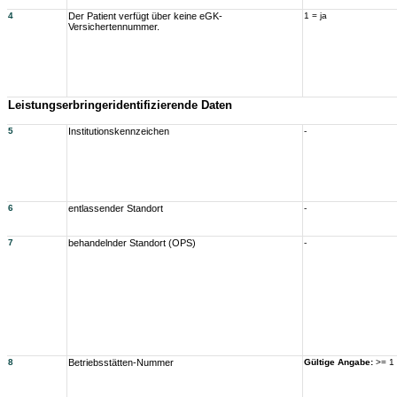
4
Der Patient verfügt über keine eGK-
1 = ja
Versichertennummer.
Leistungserbringeridentifizierende Daten
5
Institutionskennzeichen
-
6
entlassender Standort
-
7
behandelnder Standort (OPS)
-
8
Betriebsstätten-Nummer
Gültige Angabe:
>= 1