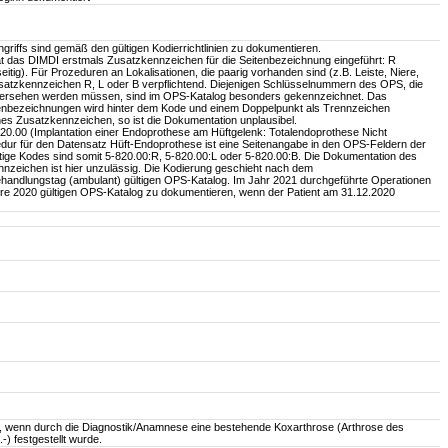
griffs sind gemäß den gültigen Kodierrichtlinien zu dokumentieren.
t das DIMDI erstmals Zusatzkennzeichen für die Seitenbezeichnung eingeführt: R
eitig). Für Prozeduren an Lokalisationen, die paarig vorhanden sind (z.B. Leiste, Niere,
usatzkennzeichen R, L oder B verpflichtend. Diejenigen Schlüsselnummern des OPS, die
versehen werden müssen, sind im OPS-Katalog besonders gekennzeichnet. Das
tenbezeichnungen wird hinter dem Kode und einem Doppelpunkt als Trennzeichen
ches Zusatzkennzeichen, so ist die Dokumentation unplausibel.
20.00 (Implantation einer Endoprothese am Hüftgelenk: Totalendoprothese Nicht
edur für den Datensatz Hüft-Endoprothese ist eine Seitenangabe in den OPS-Feldern der
ltige Kodes sind somit 5-820.00:R, 5-820.00:L oder 5-820.00:B. Die Dokumentation des
zeichen ist hier unzulässig. Die Kodierung geschieht nach dem
ehandlungstag (ambulant) gültigen OPS-Katalog. Im Jahr 2021 durchgeführte Operationen
re 2020 gültigen OPS-Katalog zu dokumentieren, wenn der Patient am 31.12.2020
n, wenn durch die Diagnostik/Anamnese eine bestehende Koxarthrose (Arthrose des
-) festgestellt wurde.