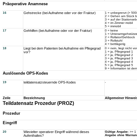
Präoperative Anamnese
16
Gehstrecke (bei Aufnahme oder vor der Fraktur)
1 = unbegrenzt (> 500
2 = Gehen am Stück b
3 = auf der Stationseb
4 = im Zimmer mobil
5 = immobil
17
Gehhilfen (bei Aufnahme oder vor der Fraktur)
0 = keine
1 = Unterarmgehstütz
2 = Rollator/Gehbock
3 = Rollstuhl
4 = bettlägerig
18
Liegt bei dem Patienten bei Aufnahme ein Pflegegrad
0 = nein, liegt nicht vor
1 = ja, Pflegegrad 1
vor?
2 = ja, Pflegegrad 2
3 = ja, Pflegegrad 3
4 = ja, Pflegegrad 4
5 = ja, Pflegegrad 5
9 = Information ist d
Auslösende OPS-Kodes
19
teildatensatzsteuernde OPS-Kodes
-
Zeile
Bezeichnung
Allgemeiner Hinwei
Teildatensatz Prozedur (PROZ)
Prozedur
Eingriff
20
Wievielter operativer Eingriff während dieses
Gültige Angabe:
>= 1
Angabe ohne Warnun
Aufenthaltes?