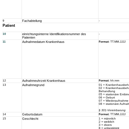
9
Fachabteilung
-
Patient
10
einrichtungsinterne Identifikationsnummer des
-
Patienten
11
Aufnahmedatum Krankenhaus
Format:
TT.MM.JJJJ
12
Aufnahmeuhrzeit Krankenhaus
Format:
hh:mm
13
Aufnahmegrund
01 = Krankenhausbehan
02 = Krankenhausbehan
Behandlung
05 = stationäre Entbi
06 = Geburt
07 = Wiederaufnahme 
08 = stationäre Aufn
§ 301-Vereinbarung
14
Geburtsdatum
Format:
TT.MM.JJJJ
15
Geschlecht
1 = männlich
2 = weiblich
3 = divers
8 = unbestimmt