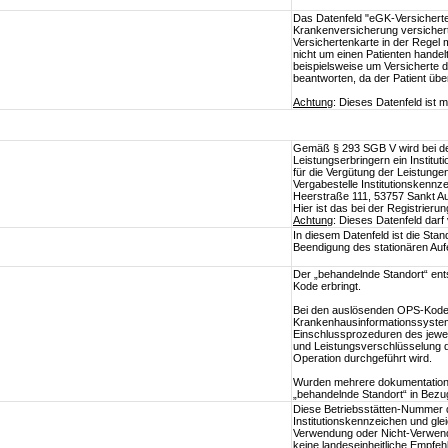
Das Datenfeld "eGK-Versicherten
Krankenversicherung versichert
Versichertenkarte in der Regel m
nicht um einen Patienten handelt
beispielsweise um Versicherte d
beantworten, da der Patient üb
Achtung
: Dieses Datenfeld ist 
Gemäß § 293 SGB V wird bei de
Leistungserbringern ein Institut
für die Vergütung der Leistung
Vergabestelle Institutionskennze
Heerstraße 111, 53757 Sankt Au
Hier ist das bei der Registrier
Achtung
: Dieses Datenfeld dar
In diesem Datenfeld ist die St
Beendigung des stationären Aufe
Der „behandelnde Standort“ ent
Kode erbringt.
Bei den auslösenden OPS-Kodes
Krankenhausinformationssystem 
Einschlussprozeduren des jeweil
und Leistungsverschlüsselung di
Operation durchgeführt wird.
Wurden mehrere dokumentationsp
„behandelnde Standort“ in Bezu
Diese Betriebsstätten-Nummer d
Institutionskennzeichen und gl
Verwendung oder Nicht-Verwend
keine landeseinheitliche Empfe