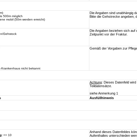
m)
Die Angaben sind unabhängig d
is 500m möglich
Bitte die Gehstrecke angeben, d
ene mobil (50m werden erreicht)
Die Angaben beziehen sich auf 
en/Gehstock
Zeitpunkt vor der Fraktur.
Gemäß der Vorgaben zur Pflegeb
em Krankenhaus nicht bekannt
Achtung
: Dieses Datenfeld wird
Teildatensätze.
siehe Anmerkung 1
s
Ausfüllhinweis
Anhand dieses Datenfeldes könn
g:
<= 10
Aufenthaltes unterschieden wer