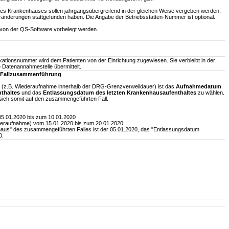
es Krankenhauses sollen jahrgangsübergreifend in der gleichen Weise vergeben werden,
eränderungen stattgefunden haben. Die Angabe der Betriebsstätten-Nummer ist optional.
 von der QS-Software vorbelegt werden.
fikationsnummer wird dem Patienten von der Einrichtung zugewiesen. Sie verbleibt in der
e Datenannahmestelle übermittelt.
G-Fallzusammenführung
(z.B. Wiederaufnahme innerhalb der DRG-Grenzverweildauer) ist das
Aufnahmedatum
thaltes
und das
Entlassungsdatum des letzten Krankenhausaufenthaltes
zu wählen.
sich somit auf den zusammengeführten Fall.
05.01.2020 bis zum 10.01.2020
deraufnahme) vom 15.01.2020 bis zum 20.01.2020
s" des zusammengeführten Falles ist der 05.01.2020, das "Entlassungsdatum
0.