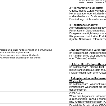
sofern keine Hinweise f
3 = kontaminierte Eingriffe
:
Offene, frische Zufallswunden,
Herzmassage) oder mit deutliche
vorhanden ist. - z. B. abdomino
Entzündungszeichen oder vorze
4 = septische Eingriffe
:
Alte Verletzungswunden mit devi
Perforation im Gastrointestinal
Erregern von möglichen postopera
Klappenersatz bei florider End
(Quelle: Nationales Referenzze
Versorgung einer hüftgelenknahen Femurfraktur
„endoprothetische Versorgun
prothesen-Erstimplantation
Im Teildatensatz „hüftgelenknah
 Rahmen eines einzeitigen Wechsels
im Rahmen eines akut eingetrete
 Rahmen eines zweizeitigen Wechsels
oder Teilersatz) erhalten.
„elektive Hüft-Endoprothesen
Im Teildatensatz „elektive Hüft
mit Erkrankungen aus dem rheum
Frakturheilung nach einer Osteo
„Reimplantation im Rahmen e
Wechsels“:
Im Teildatensatz „Wechsel“ werd
zweizeitigem Wechsel ist die Ind
dokumentieren.
OPS-Datum:
Wenn eine Angabe im Dateneleme
durchgeführten Prozedur zwing
bzw. Arztinformationssystem (A
Es wird die Schnittzeit als OP-