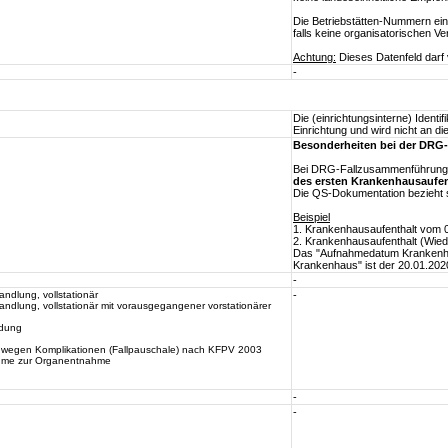
Die Betriebstätten-Nummern ein
falls keine organisatorischen V
Achtung:
Dieses Datenfeld darf
-
Die (einrichtungsinterne) Identi
Einrichtung und wird nicht an di
Besonderheiten bei der DR
Bei DRG-Fallzusammenführung 
des ersten Krankenhausaufen
Die QS-Dokumentation bezieht 
Beispiel
1. Krankenhausaufenthalt vom 
2. Krankenhausaufenthalt (Wie
Das "Aufnahmedatum Krankenhau
Krankenhaus" ist der 20.01.202
-
dlung, vollstationär
-
dlung, vollstationär mit vorausgegangener vorstationärer
ndung
wegen Komplikationen (Fallpauschale) nach KFPV 2003
ahme zur Organentnahme
-
-