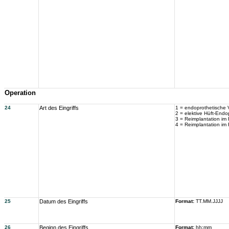
Operation
24
Art des Eingriffs
1 = endoprothetische 
2 = elektive Hüft-Endo
3 = Reimplantation im
4 = Reimplantation im
25
Datum des Eingriffs
Format:
TT.MM.JJJJ
26
Beginn des Eingriffs
Format:
hh:mm