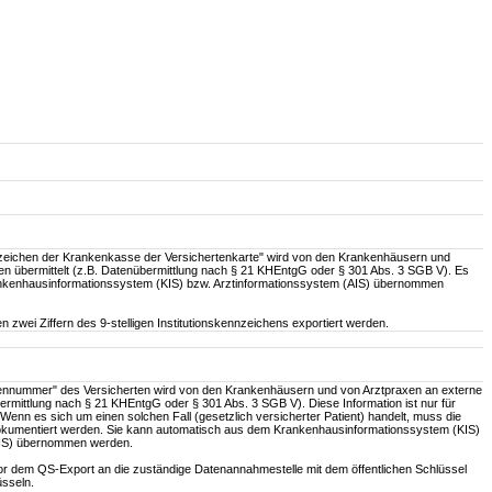
nzeichen der Krankenkasse der Versichertenkarte" wird von den Krankenhäusern und
len übermittelt (z.B. Datenübermittlung nach § 21 KHEntgG oder § 301 Abs. 3 SGB V). Es
kenhausinformationssystem (KIS) bzw. Arztinformationssystem (AIS) übernommen
n zwei Ziffern des 9-stelligen Institutionskennzeichens exportiert werden.
ennummer" des Versicherten wird von den Krankenhäusern und von Arztpraxen an externe
übermittlung nach § 21 KHEntgG oder § 301 Abs. 3 SGB V). Diese Information ist nur für
 Wenn es sich um einen solchen Fall (gesetzlich versicherter Patient) handelt, muss die
okumentiert werden. Sie kann automatisch aus dem Krankenhausinformationssystem (KIS)
AIS) übernommen werden.
or dem QS-Export an die zuständige Datenannahmestelle mit dem öffentlichen Schlüssel
üsseln.