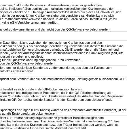
nummer" ist für alle Patienten zu dokumentieren, die in der gesetzlichen
 sind. In diesen Fällen beginnt das Institutionskennzeichen der Krankenkasse der
it der Zeichenkette 10. In einigen Ausnahmefällen ist dies auch der Fall, obwohl es sich
, der in der gesetzlichen Krankenversicherung versichert ist. Hierbei kann es sich
er Postbeamtenkrankenkasse handeln. In diesen Fällen ist das Datenfeld mit „ja“ zu
er keine eGK-Versichertennummer verfügt.
manuell zu dokumentieren und darf nicht von der QS-Software vorbelegt werden.
r Datenübermittlung zwischen den gesetzlichen Krankenkassen und den
ionskennzeichen (IK) als eindeutige Identifizierung verwendet. Mit diesem IK sind auch die
en maßgeblichen Kontoverbindungen verknüpft. Die IK werden durch die "Sammel- und
ichen (SVI)" der Arbeitsgemeinschaft Institutionskennzeichen in Sankt Augustin (SVI, Alte
gustin) vergeben und gepflegt.
ung für die Qualitätssicherung angegebene IK zu verwenden.
f von der QS-Software vorbelegt werden.
andortnummer desjenigen Standortes zu dokumentieren, aus dem der Patient nach
nthaltes entlassen wird.
spricht dem Standort, der die dokumentationspflichtige Leistung gemäß auslösendem OPS-
 handelt es sich um die in der OP-Dokumentation bzw. im
kodierten und freigegebenen Prozeduren, die in der QS-Filterbeschreibung als
igen QS-Verfahrens definiert sind. Idealerweise erfolgt der Arbeitsschritt der Diagnosen-
rekt im OP. Der „behandelnde Standort“ ist der Standort, an dem die betreffende
flichtige Leistungen (OPS-Kodes) während des stationären Aufenthaltes erbracht, ist der
g auf die Erstprozedur zu dokumentieren.
ient zur Unterscheidung organisatorisch getrennter Bereiche bei gleichem
eicher Fachabteilungsnummer. Die Betriebsstätten-Nummer ist standardmäßig "1". Ihre
ung kann durch das Krankenhaus bzw. den Träger frei festgesetzt werden, wenn es
hlung bzw. Festlegung für die bestimmte Verwendungsform gibt.