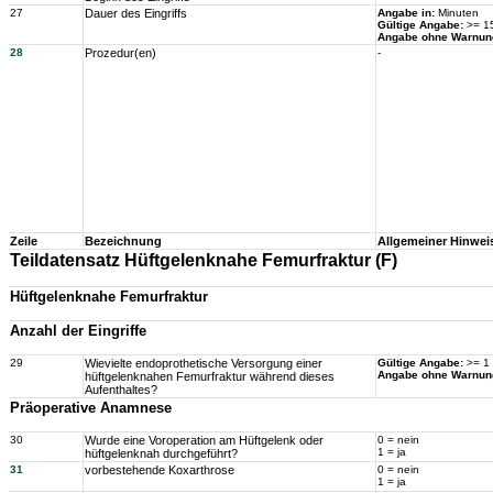
27
Dauer des Eingriffs
Angabe in:
Minuten
Gültige Angabe:
>= 15
Angabe ohne Warnun
28
Prozedur(en)
-
Zeile
Bezeichnung
Allgemeiner Hinwei
Teildatensatz Hüftgelenknahe Femurfraktur (F)
Hüftgelenknahe Femurfraktur
Anzahl der Eingriffe
29
Wievielte endoprothetische Versorgung einer
Gültige Angabe:
>= 1
Angabe ohne Warnun
hüftgelenknahen Femurfraktur während dieses
Aufenthaltes?
Präoperative Anamnese
30
Wurde eine Voroperation am Hüftgelenk oder
0 = nein
1 = ja
hüftgelenknah durchgeführt?
31
vorbestehende Koxarthrose
0 = nein
1 = ja