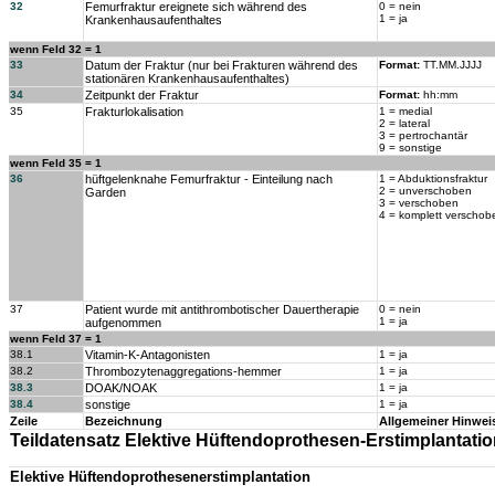
32
Femurfraktur ereignete sich während des
0 = nein
1 = ja
Krankenhausaufenthaltes
wenn Feld 32 = 1
33
Datum der Fraktur (nur bei Frakturen während des
Format:
TT.MM.JJJJ
stationären Krankenhausaufenthaltes)
34
Zeitpunkt der Fraktur
Format:
hh:mm
35
Frakturlokalisation
1 = medial
2 = lateral
3 = pertrochantär
9 = sonstige
wenn Feld 35 = 1
36
hüftgelenknahe Femurfraktur - Einteilung nach
1 = Abduktionsfraktur
2 = unverschoben
Garden
3 = verschoben
4 = komplett verschob
37
Patient wurde mit antithrombotischer Dauertherapie
0 = nein
1 = ja
aufgenommen
wenn Feld 37 = 1
38.1
Vitamin-K-Antagonisten
1 = ja
38.2
Thrombozytenaggregations-hemmer
1 = ja
38.3
DOAK/NOAK
1 = ja
38.4
sonstige
1 = ja
Zeile
Bezeichnung
Allgemeiner Hinwei
Teildatensatz Elektive Hüftendoprothesen-Erstimplantatio
Elektive Hüftendoprothesenerstimplantation