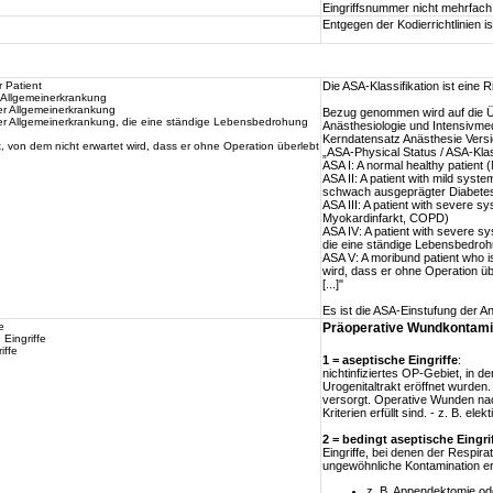
Eingriffsnummer nicht mehrfac
Entgegen der Kodierrichtlinien is
 Patient
Die ASA-Klassifikation ist eine 
er Allgemeinerkrankung
er Allgemeinerkrankung
Bezug genommen wird auf die Ü
rer Allgemeinerkrankung, die eine ständige Lebensbedrohung
Anästhesiologie und Intensivme
Kerndatensatz Anästhesie Versio
, von dem nicht erwartet wird, dass er ohne Operation überlebt
„ASA-Physical Status / ASA-Klas
ASA I: A normal healthy patient 
ASA II: A patient with mild syste
schwach ausgeprägter Diabete
ASA III: A patient with severe s
Myokardinfarkt, COPD)
ASA IV: A patient with severe sy
die eine ständige Lebensbedrohu
ASA V: A moribund patient who i
wird, dass er ohne Operation ü
[...]"
Es ist die ASA-Einstufung der 
e
Präoperative Wundkontami
 Eingriffe
iffe
1 = aseptische Eingriffe
:
nichtinfiziertes OP-Gebiet, in 
Urogenitaltrakt eröffnet wurden
versorgt. Operative Wunden nac
Kriterien erfüllt sind. - z. B. e
2 = bedingt aseptische Eingri
Eingriffe, bei denen der Respira
ungewöhnliche Kontamination er
z. B. Appendektomie od