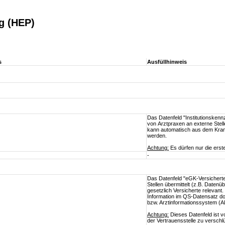
g (HEP)
s
Ausfüllhinweis
Das Datenfeld "Institutionsken
von Arztpraxen an externe Stel
kann automatisch aus dem Kran
werden.
Achtung:
Es dürfen nur die erste
-
Das Datenfeld "eGK-Versichert
Stellen übermittelt (z.B. Daten
gesetzlich Versicherte relevant.
Information im QS-Datensatz d
bzw. Arztinformationssystem (
Achtung:
Dieses Datenfeld ist v
der Vertrauensstelle zu verschl