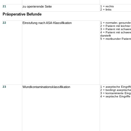
21
zu operierende Seite
1 = rechts
2 = links
Präoperative Befunde
22
Einstufung nach ASA-Klassifikation
1 = normaler, gesunder
2 = Patient mit leicht
3 = Patient mit schwer
4 = Patient mit schwe
darstellt
5 = moribunder Patient
23
Wundkontaminationsklassifikation
1 = aseptische Eingriff
2 = bedingt aseptische
3 = kontaminierte Eingr
4 = septische Eingriffe