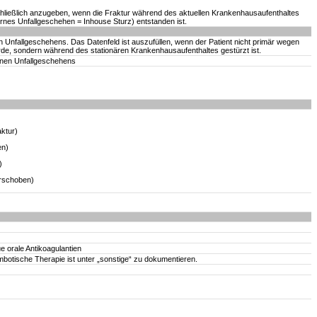
schließlich anzugeben, wenn die Fraktur während des aktuellen Krankenhausaufenthaltes
rnes Unfallgeschehen = Inhouse Sturz) entstanden ist.
Unfallgeschehens. Das Datenfeld ist auszufüllen, wenn der Patient nicht primär wegen
e, sondern während des stationären Krankenhausaufenthaltes gestürzt ist.
rnen Unfallgeschehens
ktur)
en)
)
erschoben)
 orale Antikoagulantien
ombotische Therapie ist unter „sonstige“ zu dokumentieren.