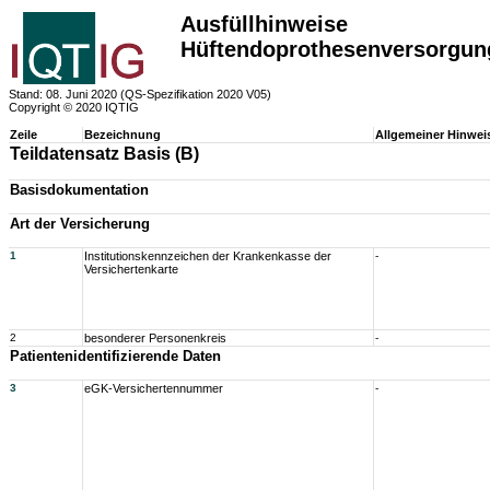
Ausfüllhinweise
Hüftendoprothesenversorgun
Stand: 08. Juni 2020 (QS-Spezifikation 2020 V05)
Copyright © 2020 IQTIG
Zeile
Bezeichnung
Allgemeiner Hinwei
Teildatensatz Basis (B)
Basisdokumentation
Art der Versicherung
1
Institutionskennzeichen der Krankenkasse der
-
Versichertenkarte
2
besonderer Personenkreis
-
Patientenidentifizierende Daten
3
eGK-Versichertennummer
-