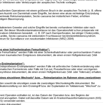
ür Infektionen oder Verletzungen der aseptischen Technik vorliegen.
 außerdem Operationen mit einem größeren Bruch in der aseptischen Technik (z. B. offene
m Austritt von Darminhalt sowie Eingriffe, bei denen eine akute nichteitrige Entzündung
perineale Rektumamputation, Sectio caesarea bei mütterlichem Fieber, erhöhten
itigem Blasensprung.
talisiertem Gewebe und solche Eingriffe bei bereits vorhandener Infektion oder nach
trakt. Bei dieser Wundkontaminationsklasse ist das Operationsfeld schon präoperativ mit
tiven Infektionen besiedelt. - z. B. OP nach Darmperforation, bei eitriger Cholezystitis,
okarditis, Sectio caesarea mit stinkendem Fruchtwasser bei Amnioninfektionssyndrom.
ntrum für Surveillance von nosokomialen Infektionen (NRZ) 2004)
g einer hüftgelenknahen Femurfraktur“:
e Femurfraktur“ werden Fälle mit einer Schenkelhalsfraktur oder pertrochantären Fraktur
nen traumatischen Ereignisses dokumentiert, die einen ersten Hüftgelenkersatz (Voll-
-Erstimplantation“:
-Endoprothesen-Erstimplantation“ werden Fälle mit arthrotischer Gelenkveränderung oder
atischen Formenkreis oder Fälle mit Cut-out, Pseudarthrose oder einer verzögerten
synthese dokumentiert, die einen ersten Hüftgelenkersatz (Voll- oder Teilersatz) erhalten.
ines einzeitigen Wechsels“ bzw. „ Reimplantation im Rahmen eines zweizeitigen
en sowohl die einzeitigen sowie die zweizeitigen Wechseleingriffe dokumentiert. Bei
ikationsstellung vor dem Ersteingriff bzw. der Explantation im Teildatensatz "Wechsel" zu
nt Operation enthalten ist, ist das Datum der Operation bzw. des Beginns der
end anzugeben. Dabei soll dasselbe Datum wie im Krankenhausinformationssystem (KIS)
IS) verwendet werden.
Beginn dokumentiert