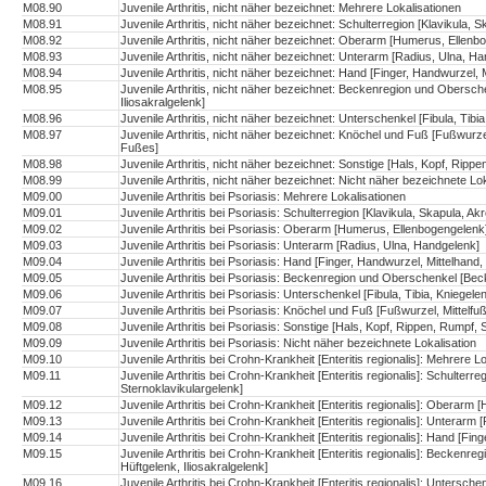
M08.90
Juvenile Arthritis, nicht näher bezeichnet: Mehrere Lokalisationen
M08.91
Juvenile Arthritis, nicht näher bezeichnet: Schulterregion [Klavikula, 
M08.92
Juvenile Arthritis, nicht näher bezeichnet: Oberarm [Humerus, Ellenb
M08.93
Juvenile Arthritis, nicht näher bezeichnet: Unterarm [Radius, Ulna, H
M08.94
Juvenile Arthritis, nicht näher bezeichnet: Hand [Finger, Handwurzel
M08.95
Juvenile Arthritis, nicht näher bezeichnet: Beckenregion und Obersc
Iliosakralgelenk]
M08.96
Juvenile Arthritis, nicht näher bezeichnet: Unterschenkel [Fibula, Tibi
M08.97
Juvenile Arthritis, nicht näher bezeichnet: Knöchel und Fuß [Fußwurz
Fußes]
M08.98
Juvenile Arthritis, nicht näher bezeichnet: Sonstige [Hals, Kopf, Ripp
M08.99
Juvenile Arthritis, nicht näher bezeichnet: Nicht näher bezeichnete Lok
M09.00
Juvenile Arthritis bei Psoriasis: Mehrere Lokalisationen
M09.01
Juvenile Arthritis bei Psoriasis: Schulterregion [Klavikula, Skapula, Ak
M09.02
Juvenile Arthritis bei Psoriasis: Oberarm [Humerus, Ellenbogengelenk
M09.03
Juvenile Arthritis bei Psoriasis: Unterarm [Radius, Ulna, Handgelenk]
M09.04
Juvenile Arthritis bei Psoriasis: Hand [Finger, Handwurzel, Mittelha
M09.05
Juvenile Arthritis bei Psoriasis: Beckenregion und Oberschenkel [Bec
M09.06
Juvenile Arthritis bei Psoriasis: Unterschenkel [Fibula, Tibia, Kniegele
M09.07
Juvenile Arthritis bei Psoriasis: Knöchel und Fuß [Fußwurzel, Mittel
M09.08
Juvenile Arthritis bei Psoriasis: Sonstige [Hals, Kopf, Rippen, Rumpf, 
M09.09
Juvenile Arthritis bei Psoriasis: Nicht näher bezeichnete Lokalisation
M09.10
Juvenile Arthritis bei Crohn-Krankheit [Enteritis regionalis]: Mehrere L
M09.11
Juvenile Arthritis bei Crohn-Krankheit [Enteritis regionalis]: Schulterre
Sternoklavikulargelenk]
M09.12
Juvenile Arthritis bei Crohn-Krankheit [Enteritis regionalis]: Oberarm
M09.13
Juvenile Arthritis bei Crohn-Krankheit [Enteritis regionalis]: Unterarm
M09.14
Juvenile Arthritis bei Crohn-Krankheit [Enteritis regionalis]: Hand [
M09.15
Juvenile Arthritis bei Crohn-Krankheit [Enteritis regionalis]: Becke
Hüftgelenk, Iliosakralgelenk]
M09.16
Juvenile Arthritis bei Crohn-Krankheit [Enteritis regionalis]: Unterschen