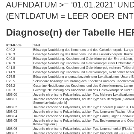
AUFNDATUM >= '01.01.2021' UN
(ENTLDATUM = LEER ODER ENTLD
Diagnose(n) der Tabelle H
ICD-Kode
Titel
C40.2
Bösartige Neubildung des Knochens und des Gelenkknorpels: Lange 
C40.3
Bösartige Neubildung des Knochens und des Gelenkknorpels: Kurze 
C40.8
Bösartige Neubildung: Knochen und Gelenkknorpel der Extremitäten,
C40.9
Bösartige Neubildung: Knochen und Gelenkknorpel einer Extremität, n
C41.8
Bösartige Neubildung: Knochen und Gelenkknorpel, mehrere Teilbere
C41.9
Bösartige Neubildung: Knochen und Gelenkknorpel, nicht näher beze
C76.5
Bösartige Neubildung ungenau bezeichneter Lokalisationen: Untere Ex
C79.5
Sekundäre bösartige Neubildung des Knochens und des Knochenma
D16.2
Gutartige Neubildung des Knochens und des Gelenkknorpels: Lange 
D16.3
Gutartige Neubildung des Knochens und des Gelenkknorpels: Kurze 
M08.00
Juvenile chronische Polyarthritis, adulter Typ: Mehrere Lokalisationen
M08.01
Juvenile chronische Polyarthritis, adulter Typ: Schulterregion [Klaviku
Sternoklavikulargelenk]
M08.02
Juvenile chronische Polyarthritis, adulter Typ: Oberarm [Humerus, E
M08.03
Juvenile chronische Polyarthritis, adulter Typ: Unterarm [Radius, Uln
M08.04
Juvenile chronische Polyarthritis, adulter Typ: Hand [Finger, Handwu
M08.05
Juvenile chronische Polyarthritis, adulter Typ: Beckenregion und Ob
Iliosakralgelenk]
M08.06
Juvenile chronische Polyarthritis, adulter Typ: Unterschenkel [Fibula, 
M08.07
Juvenile chronische Polyarthritis, adulter Typ: Knöchel und Fuß [Fuß