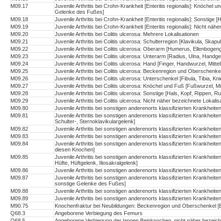
M09.17
Juvenile Arthritis bei Crohn-Krankheit [Enteritis regionalis]: Knöchel
Gelenke des Fußes]
M09.18
Juvenile Arthritis bei Crohn-Krankheit [Enteritis regionalis]: Sonstige
M09.19
Juvenile Arthritis bei Crohn-Krankheit [Enteritis regionalis]: Nicht näh
M09.20
Juvenile Arthritis bei Colitis ulcerosa: Mehrere Lokalisationen
M09.21
Juvenile Arthritis bei Colitis ulcerosa: Schulterregion [Klavikula, Skap
M09.22
Juvenile Arthritis bei Colitis ulcerosa: Oberarm [Humerus, Ellenbogen
M09.23
Juvenile Arthritis bei Colitis ulcerosa: Unterarm [Radius, Ulna, Handge
M09.24
Juvenile Arthritis bei Colitis ulcerosa: Hand [Finger, Handwurzel, Mi
M09.25
Juvenile Arthritis bei Colitis ulcerosa: Beckenregion und Oberschenke
M09.26
Juvenile Arthritis bei Colitis ulcerosa: Unterschenkel [Fibula, Tibia, Kn
M09.27
Juvenile Arthritis bei Colitis ulcerosa: Knöchel und Fuß [Fußwurzel,
M09.28
Juvenile Arthritis bei Colitis ulcerosa: Sonstige [Hals, Kopf, Rippen, 
M09.29
Juvenile Arthritis bei Colitis ulcerosa: Nicht näher bezeichnete Lokalis
M09.80
Juvenile Arthritis bei sonstigen anderenorts klassifizierten Krankheit
M09.81
Juvenile Arthritis bei sonstigen anderenorts klassifizierten Krankheite
Schulter-, Sternoklavikulargelenk]
M09.82
Juvenile Arthritis bei sonstigen anderenorts klassifizierten Krankhe
M09.83
Juvenile Arthritis bei sonstigen anderenorts klassifizierten Krankhei
M09.84
Juvenile Arthritis bei sonstigen anderenorts klassifizierten Krankhei
diesen Knochen]
M09.85
Juvenile Arthritis bei sonstigen anderenorts klassifizierten Krankh
Hüfte, Hüftgelenk, Iliosakralgelenk]
M09.86
Juvenile Arthritis bei sonstigen anderenorts klassifizierten Krankheite
M09.87
Juvenile Arthritis bei sonstigen anderenorts klassifizierten Krankhei
sonstige Gelenke des Fußes]
M09.88
Juvenile Arthritis bei sonstigen anderenorts klassifizierten Krankheit
M09.89
Juvenile Arthritis bei sonstigen anderenorts klassifizierten Krankheite
M90.75
Knochenfraktur bei Neubildungen: Beckenregion und Oberschenkel [Be
Q68.3
Angeborene Verbiegung des Femurs
Q68.5
Angeborene Verbiegung der langen Beinknochen, nicht näher bezeich