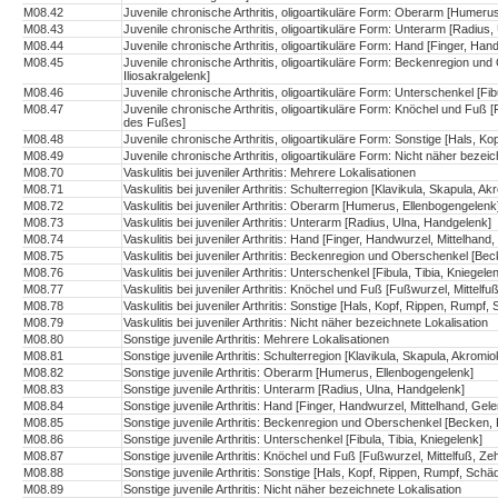
M08.42
Juvenile chronische Arthritis, oligoartikuläre Form: Oberarm [Humeru
M08.43
Juvenile chronische Arthritis, oligoartikuläre Form: Unterarm [Radius
M08.44
Juvenile chronische Arthritis, oligoartikuläre Form: Hand [Finger, H
M08.45
Juvenile chronische Arthritis, oligoartikuläre Form: Beckenregion u
Iliosakralgelenk]
M08.46
Juvenile chronische Arthritis, oligoartikuläre Form: Unterschenkel [Fib
M08.47
Juvenile chronische Arthritis, oligoartikuläre Form: Knöchel und Fuß
des Fußes]
M08.48
Juvenile chronische Arthritis, oligoartikuläre Form: Sonstige [Hals, K
M08.49
Juvenile chronische Arthritis, oligoartikuläre Form: Nicht näher bezeic
M08.70
Vaskulitis bei juveniler Arthritis: Mehrere Lokalisationen
M08.71
Vaskulitis bei juveniler Arthritis: Schulterregion [Klavikula, Skapula, A
M08.72
Vaskulitis bei juveniler Arthritis: Oberarm [Humerus, Ellenbogengelenk
M08.73
Vaskulitis bei juveniler Arthritis: Unterarm [Radius, Ulna, Handgelenk]
M08.74
Vaskulitis bei juveniler Arthritis: Hand [Finger, Handwurzel, Mittelh
M08.75
Vaskulitis bei juveniler Arthritis: Beckenregion und Oberschenkel [Be
M08.76
Vaskulitis bei juveniler Arthritis: Unterschenkel [Fibula, Tibia, Kniegele
M08.77
Vaskulitis bei juveniler Arthritis: Knöchel und Fuß [Fußwurzel, Mitte
M08.78
Vaskulitis bei juveniler Arthritis: Sonstige [Hals, Kopf, Rippen, Rumpf,
M08.79
Vaskulitis bei juveniler Arthritis: Nicht näher bezeichnete Lokalisation
M08.80
Sonstige juvenile Arthritis: Mehrere Lokalisationen
M08.81
Sonstige juvenile Arthritis: Schulterregion [Klavikula, Skapula, Akromio
M08.82
Sonstige juvenile Arthritis: Oberarm [Humerus, Ellenbogengelenk]
M08.83
Sonstige juvenile Arthritis: Unterarm [Radius, Ulna, Handgelenk]
M08.84
Sonstige juvenile Arthritis: Hand [Finger, Handwurzel, Mittelhand, G
M08.85
Sonstige juvenile Arthritis: Beckenregion und Oberschenkel [Becken, 
M08.86
Sonstige juvenile Arthritis: Unterschenkel [Fibula, Tibia, Kniegelenk]
M08.87
Sonstige juvenile Arthritis: Knöchel und Fuß [Fußwurzel, Mittelfuß, 
M08.88
Sonstige juvenile Arthritis: Sonstige [Hals, Kopf, Rippen, Rumpf, Schäd
M08.89
Sonstige juvenile Arthritis: Nicht näher bezeichnete Lokalisation