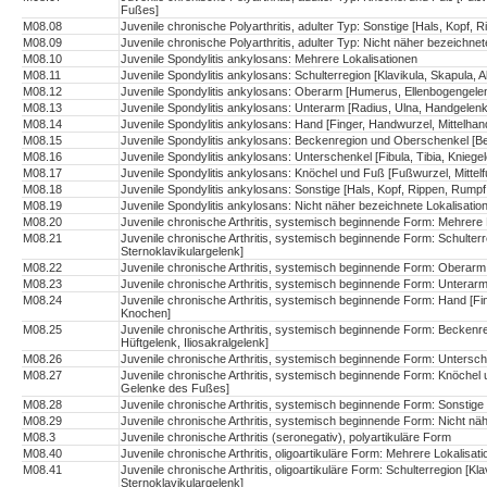
Fußes]
M08.08
Juvenile chronische Polyarthritis, adulter Typ: Sonstige [Hals, Kopf, 
M08.09
Juvenile chronische Polyarthritis, adulter Typ: Nicht näher bezeichnet
M08.10
Juvenile Spondylitis ankylosans: Mehrere Lokalisationen
M08.11
Juvenile Spondylitis ankylosans: Schulterregion [Klavikula, Skapula, A
M08.12
Juvenile Spondylitis ankylosans: Oberarm [Humerus, Ellenbogengele
M08.13
Juvenile Spondylitis ankylosans: Unterarm [Radius, Ulna, Handgelenk
M08.14
Juvenile Spondylitis ankylosans: Hand [Finger, Handwurzel, Mittelh
M08.15
Juvenile Spondylitis ankylosans: Beckenregion und Oberschenkel [Be
M08.16
Juvenile Spondylitis ankylosans: Unterschenkel [Fibula, Tibia, Kniege
M08.17
Juvenile Spondylitis ankylosans: Knöchel und Fuß [Fußwurzel, Mitte
M08.18
Juvenile Spondylitis ankylosans: Sonstige [Hals, Kopf, Rippen, Rumpf
M08.19
Juvenile Spondylitis ankylosans: Nicht näher bezeichnete Lokalisatio
M08.20
Juvenile chronische Arthritis, systemisch beginnende Form: Mehrere 
M08.21
Juvenile chronische Arthritis, systemisch beginnende Form: Schulterre
Sternoklavikulargelenk]
M08.22
Juvenile chronische Arthritis, systemisch beginnende Form: Oberar
M08.23
Juvenile chronische Arthritis, systemisch beginnende Form: Unterar
M08.24
Juvenile chronische Arthritis, systemisch beginnende Form: Hand [F
Knochen]
M08.25
Juvenile chronische Arthritis, systemisch beginnende Form: Becken
Hüftgelenk, Iliosakralgelenk]
M08.26
Juvenile chronische Arthritis, systemisch beginnende Form: Untersche
M08.27
Juvenile chronische Arthritis, systemisch beginnende Form: Knöchel 
Gelenke des Fußes]
M08.28
Juvenile chronische Arthritis, systemisch beginnende Form: Sonstige 
M08.29
Juvenile chronische Arthritis, systemisch beginnende Form: Nicht näh
M08.3
Juvenile chronische Arthritis (seronegativ), polyartikuläre Form
M08.40
Juvenile chronische Arthritis, oligoartikuläre Form: Mehrere Lokalisat
M08.41
Juvenile chronische Arthritis, oligoartikuläre Form: Schulterregion [Kla
Sternoklavikulargelenk]