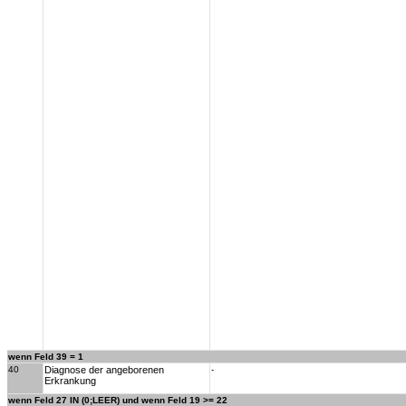
wenn Feld 39 = 1
40
Diagnose der angeborenen
-
Erkrankung
wenn Feld 27 IN (0;LEER) und wenn Feld 19 >= 22