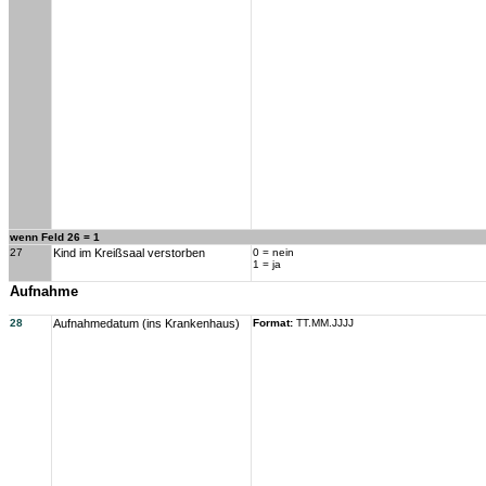
wenn Feld 26 = 1
27
Kind im Kreißsaal verstorben
0 = nein
1 = ja
Aufnahme
28
Aufnahmedatum (ins Krankenhaus)
Format:
TT.MM.JJJJ