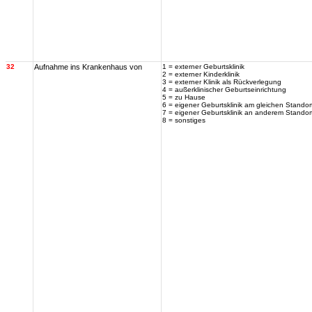
32
Aufnahme ins Krankenhaus von
1 = externer Geburtsklinik
2 = externer Kinderklinik
3 = externer Klinik als Rückverlegung
4 = außerklinischer Geburtseinrichtung
5 = zu Hause
6 = eigener Geburtsklinik am gleichen Standor
7 = eigener Geburtsklinik an anderem Standor
8 = sonstiges