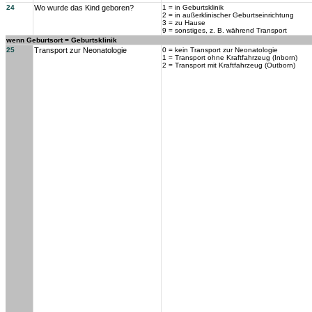
24
Wo wurde das Kind geboren?
1 = in Geburtsklinik
2 = in außerklinischer Geburtseinrichtung
3 = zu Hause
9 = sonstiges, z. B. während Transport
wenn Geburtsort = Geburtsklinik
25
Transport zur Neonatologie
0 = kein Transport zur Neonatologie
1 = Transport ohne Kraftfahrzeug (Inborn)
2 = Transport mit Kraftfahrzeug (Outborn)