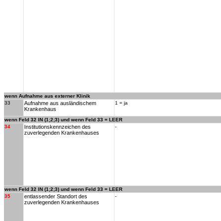
wenn Aufnahme aus externer Klinik
33
Aufnahme aus ausländischem
1 = ja
Krankenhaus
wenn Feld 32 IN (1;2;3) und wenn Feld 33 = LEER
34
Institutionskennzeichen des
-
zuverlegenden Krankenhauses
wenn Feld 32 IN (1;2;3) und wenn Feld 33 = LEER
35
entlassender Standort des
-
zuverlegenden Krankenhauses