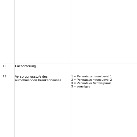
12
Fachabteilung
-
13
Versorgungsstufe des
1 = Perinatalzentrum Level 1
2 = Perinatalzentrum Level 2
aufnehmenden Krankenhauses
3 = Perinataler Schwerpunkt
5 = sonstiges