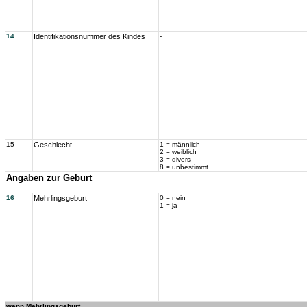
14
Identifikationsnummer des Kindes
-
15
Geschlecht
1 = männlich
2 = weiblich
3 = divers
8 = unbestimmt
Angaben zur Geburt
16
Mehrlingsgeburt
0 = nein
1 = ja
wenn Mehrlingsgeburt