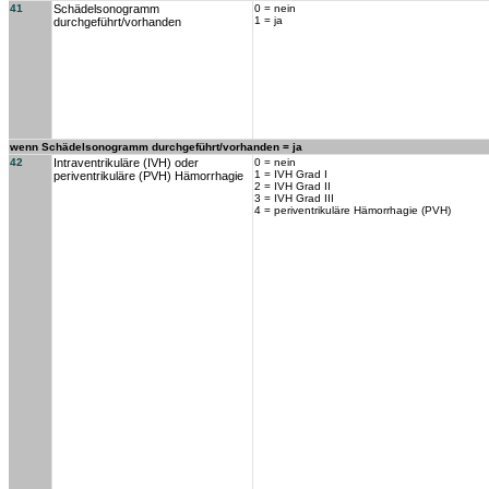
41
Schädelsonogramm
0 = nein
1 = ja
durchgeführt/vorhanden
wenn Schädelsonogramm durchgeführt/vorhanden = ja
42
Intraventrikuläre (IVH) oder
0 = nein
1 = IVH Grad I
periventrikuläre (PVH) Hämorrhagie
2 = IVH Grad II
3 = IVH Grad III
4 = periventrikuläre Hämorrhagie (PVH)