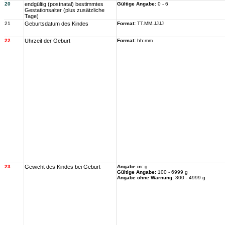
20
endgültig (postnatal) bestimmtes
Gültige Angabe:
0 - 6
Gestationsalter (plus zusätzliche
Tage)
21
Geburtsdatum des Kindes
Format:
TT.MM.JJJJ
22
Uhrzeit der Geburt
Format:
hh:mm
23
Gewicht des Kindes bei Geburt
Angabe in:
g
Gültige Angabe:
100 - 6999 g
Angabe ohne Warnung:
300 - 4999 g