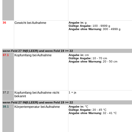
36
Gewicht bei Aufnahme
Angabe in:
g
Gültige Angabe:
100 - 9999 g
Angabe ohne Warnung:
300 - 4999 g
wenn Feld 27 IN(0;LEER) und wenn Feld 19 >= 22
37.1
Kopfumfang bei Aufnahme
Angabe in:
cm
Gültige Angabe:
10 - 70 cm
Angabe ohne Warnung:
20 - 50 cm
37.2
Kopfumfang bei Aufnahme nicht
1 = ja
bekannt
wenn Feld 27 IN(0;LEER) und wenn Feld 19 >= 22
38.1
Körpertemperatur bei Aufnahme
Angabe in:
°C
Gültige Angabe:
20 - 45 °C
Angabe ohne Warnung:
32 - 41 °C