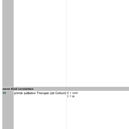
wenn Kind verstorben
26
primär palliative Therapie (ab Geburt)
0 = nein
1 = ja