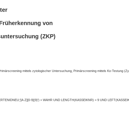
ter
 Früherkennung von
suntersuchung (ZKP)
rscreening mittels zytologischer Untersuchung, Primärscreening mittels Ko-Testung (Zyto
NIDNEU;'[A-Z][0-9]{9}') = WAHR UND LENGTH(KASSEIKNR) = 9 UND LEFT(KASSEIKNR