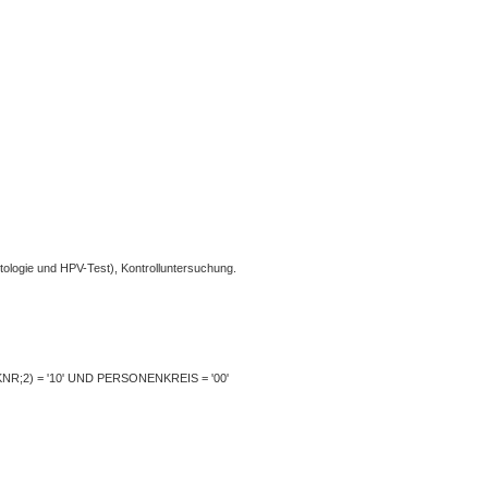
logie und HPV-Test), Kontrolluntersuchung.
;2) = '10' UND PERSONENKREIS = '00'