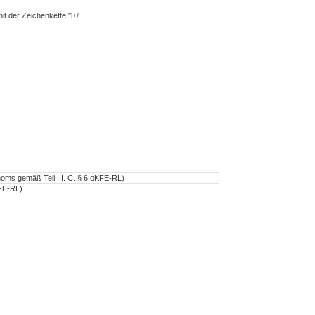
it der Zeichenkette '10'
oms gemäß Teil III. C. § 6 oKFE-RL)
KFE-RL)