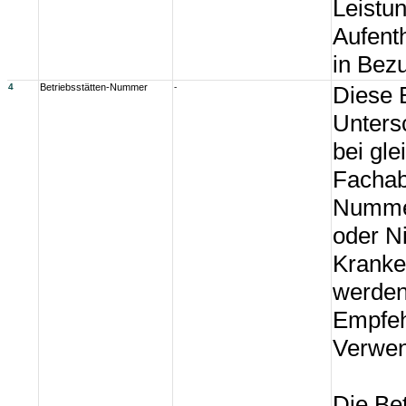
Leistu
Aufenth
in Bez
4
Betriebsstätten-Nummer
-
Diese 
Unters
bei gle
Fachab
Nummer
oder N
Kranke
werden
Empfeh
Verwen
Die Be