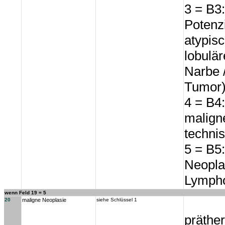
3 = B3
Potenzi
atypis
lobulär
Narbe 
Tumor
4 = B4:
malign
techni
5 = B5:
Neopla
Lympho
wenn Feld 19 = 5
20
maligne Neoplasie
siehe Schlüssel 1
präthe