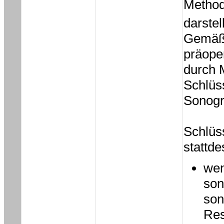
Methode
darstell
Gemäß 
präope
durch 
Schlüs
Sonogr
Schlüss
stattde
wen
son
son
Res