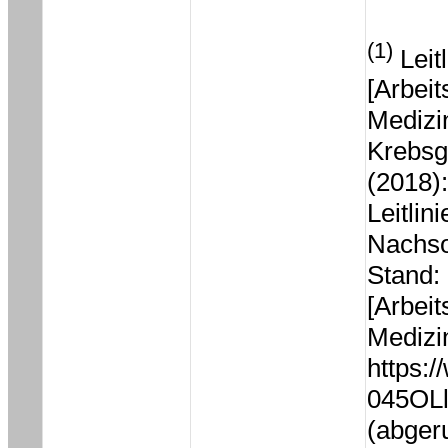
(1)
Leit
[Arbei
Medizi
Krebsg
(2018)
Leitlin
Nachso
Stand:
[Arbei
Medizi
https:/
045OL
(abger