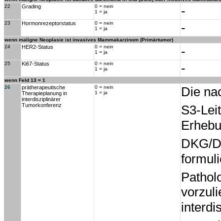
22
Grading
0 = nein
-
1 = ja
23
Hormonrezeptorstatus
0 = nein
-
1 = ja
wenn maligne Neoplasie ist invasives Mammakarzinom (Primärtumor)
24
HER2-Status
0 = nein
-
1 = ja
25
Ki67-Status
0 = nein
-
1 = ja
wenn Feld 13 = 1
26
prätherapeutische
0 = nein
Die na
1 = ja
Therapieplanung in
interdisziplinärer
Tumorkonferenz
S3-Lei
Erhebu
DKG/
formul
Pathol
vorzul
interd