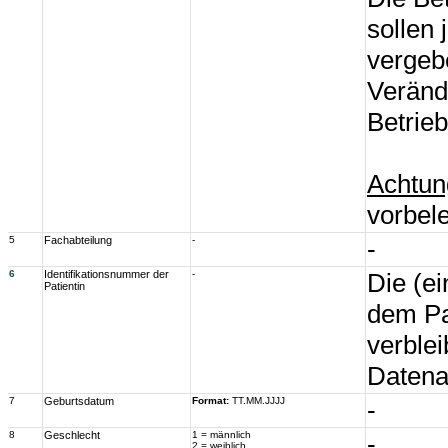
sollen
vergeb
Veränd
Betrieb
Achtun
vorbel
5
Fachabteilung
-
-
6
Identifikationsnummer der
-
Die (ei
Patientin
dem Pa
verblei
Datena
7
Geburtsdatum
Format:
TT.MM.JJJJ
-
8
Geschlecht
1 = männlich
-
2 = weiblich