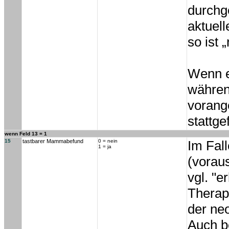
durchg
aktuell
so ist 
Wenn ei
währen
vorang
stattge
wenn Feld 13 = 1
15
tastbarer Mammabefund
0 = nein
Im Fal
1 = ja
(vorau
vgl. "e
Therapi
der ne
Auch be