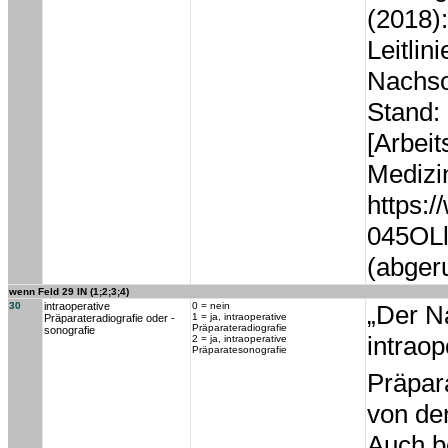
(2018)
Leitlin
Nachso
Stand:
[Arbei
Medizi
https:/
045OL
(abger
wenn Feld 29 IN (1;2;3;4)
30
intraoperative
0 = nein
„Der N
1 = ja, intraoperative
Präparateradiografie oder -
Präparateradiografie
sonografie
intraop
2 = ja, intraoperative
Präparatesonografie
Präpar
von der
Auch be