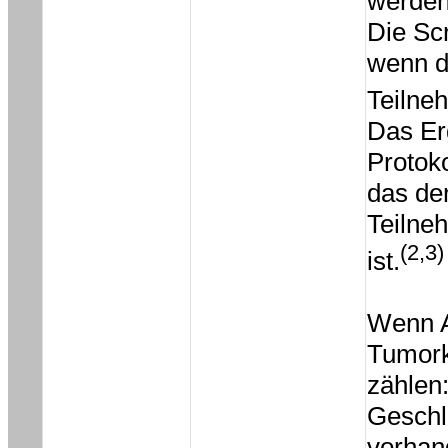
werde
Die Sc
wenn d
Teilne
Das Er
Protoko
das de
Teilne
(2,3)
ist.
Wenn An
Tumork
zählen
Geschl
vorhan