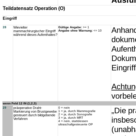
Ausfül
Teildatensatz Operation (O)
Eingriff
28
Wievielter
Gültige Angabe:
>= 1
Anhand
Angabe ohne Warnung:
<= 10
mammachirurgischer Eingriff
während dieses Aufenthaltes?
dokumen
Aufenth
Dokume
Eingri
Achtun
vorbel
wenn Feld 12 IN (1;2;3)
29
präoperative Draht-
0 = nein
„Die pr
1 = ja, durch Mammografie
Markierung von Brustgewebe
2 = ja, durch Sonografie
gesteuert durch bildgebende
insbes
3 = ja, durch MRT
Verfahren
4 = nein, stattdessen
ultraschallgesteuerte OP
(unabh