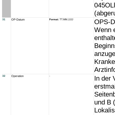
045OL
(abger
31
OP-Datum
Format:
TT.MM.JJJJ
OPS-D
Wenn e
enthalt
Beginn
anzuge
Kranke
Arztin
32
Operation
-
In der
erstma
Seitenb
und B (
Lokalis