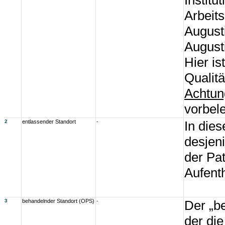
Institu
Arbeit
August
August
Hier is
Qualit
Achtun
vorbel
2
entlassender Standort
-
In die
desjen
der Pa
Aufenth
3
behandelnder Standort (OPS)
-
Der „b
der di