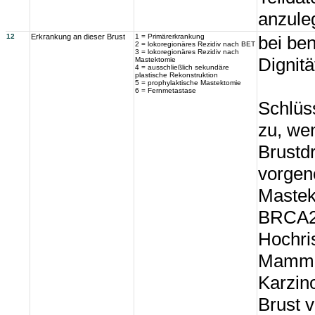
anzule
12
Erkrankung an dieser Brust
1 = Primärerkrankung
bei be
2 = lokoregionäres Rezidiv nach BET
3 = lokoregionäres Rezidiv nach
Dignitä
Mastektomie
4 = ausschließlich sekundäre
plastische Rekonstruktion
5 = prophylaktische Mastektomie
6 = Fernmetastase
Schlüss
zu, we
Brustd
vorgen
Mastek
BRCA2-
Hochris
Mammak
Karzino
Brust 