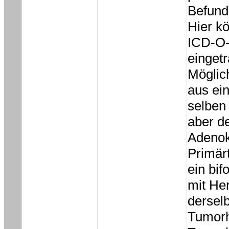
Befund
Hier k
ICD-O
einget
Möglic
aus ei
selben
aber de
Adenok
Primär
ein bif
mit Her
dersel
Tumorhe