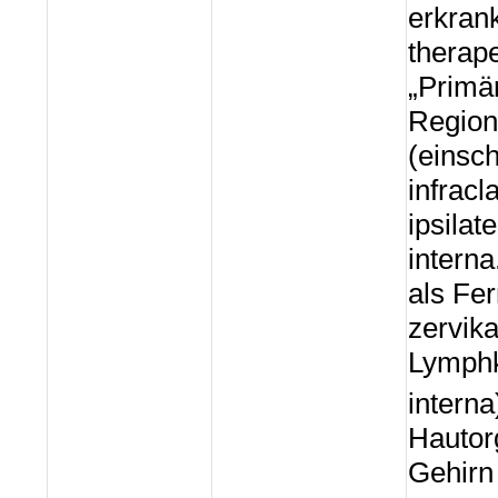
erkrank
therap
„Primä
Regionä
(einsch
infracl
ipsila
intern
als Fer
zervika
Lymphk
interna
Hautor
Gehirn