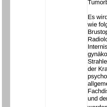
Tumor
Es wir
wie fo
Brusto
Radiol
Internis
gynäko
Strahl
der Kra
psycho
allgeme
Fachdis
und de