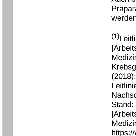
Präpar
werden
(1)
Leit
[Arbei
Medizi
Krebsg
(2018)
Leitlin
Nachso
Stand:
[Arbei
Medizi
https:/