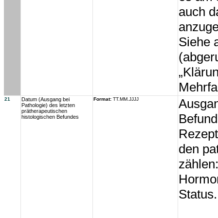
auch d
anzuge
Siehe 
(abger
„Klärun
Mehrfa
21
Datum (Ausgang bei
Format:
TT.MM.JJJJ
Ausgan
Pathologie) des letzten
prätherapeutischen
Befunde
histologischen Befundes
Rezept
den pa
zählen:
Hormon
Status.