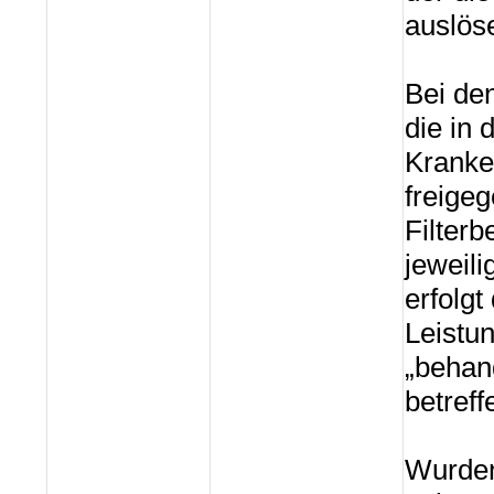
auslös
Bei de
die in
Kranke
freige
Filter
jeweili
erfolgt
Leistu
„behand
betreff
Wurden