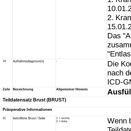
10.01.
2. Kra
15.01.
Das "A
zusamm
"Entla
10
Aufnahmediagnose(n)
-
Die Ko
nach d
ICD-GM
Zeile
Bezeichnung
Allgemeiner Hinweis
Ausfül
Teildatensatz Brust (BRUST)
Präoperative Informationen
11
betroffene Brust / Seite
1 = rechts
Wenn be
2 = links
Teildat