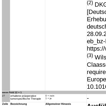
(2)
DKG 
[Deutsc
Erhebu
deutsc
28.09.
eb_bz-
https:
(3)
Wils
Claasse
require
Europe
10.1016
wenn Feld 12 = 1
27
erhaltene präoperative
0 = nein
-
1 = ja
tumorspezifische Therapie
Zeile
Bezeichnung
Allgemeiner Hinweis