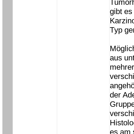
Tumorh
gibt es
Karzin
Typ gem
Möglic
aus un
mehrer
versch
angehö
der Ad
Gruppe
versch
Histol
es am 