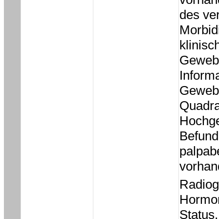
des ve
Morbidi
klinisc
Gewebe
Inform
Gewebe
Quadra
Hochge
Befunde
palpabe
vorhan
Radiog
Hormon
Status.