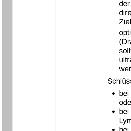
der
dir
Zie
opt
(Dr
sol
ult
wer
Schlüss
bei
ode
bei
Lym
bei