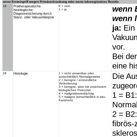
wenn Ersteingriff wegen Primärerkrankung oder wenn lokoregionäres Rezidiv
18
Prätherapeutische
0 = nein
wenn E
1 = ja
histologische
Diagnosesicherung durch
wenn l
Stanz- oder Vakuumbiopsie
ja:
Ein 
Vakuumb
vor.
Bei der
eine h
19
Histologie
1 = nicht verwertbar oder
Die Au
ausschließlich Normalgewebe
2 = benigne / entzündliche
zugeor
Veränderung
3 = benigne, aber mit unsicherem
biologischen Potenzial
1 = B1:
4 = malignitätsverdächtig
5 = maligne (einschließlich in-situ-
Karzinom)
Norma
2 = B2:
fibrös
skleros