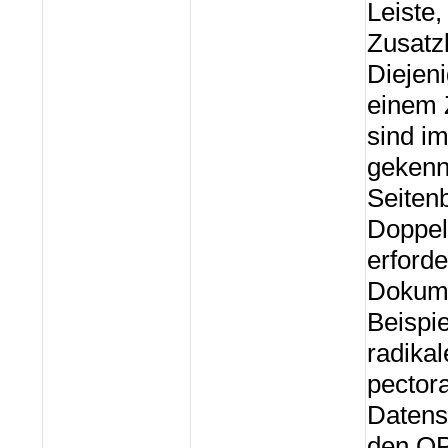
Leiste,
Zusatz
Diejen
einem 
sind i
gekenn
Seiten
Doppel
erforde
Dokume
Beispi
radika
pectora
Datens
den OP