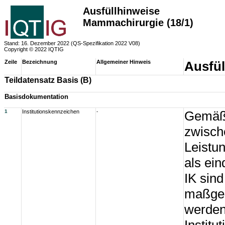
Ausfüllhinweise
Mammachirurgie (18/1)
Stand: 16. Dezember 2022 (QS-Spezifikation 2022 V08)
Copyright © 2022 IQTIG
Zeile
Bezeichnung
Allgemeiner Hinweis
Ausfül
Teildatensatz Basis (B)
Basisdokumentation
1
Institutionskennzeichen
-
Gemäß 
zwisch
Leistun
als ein
IK sind
maßgeb
werden