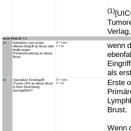
(1)
[UIC
Tumore
Verlag
wenn Feld 12 = 1
13
Aufnahme zum ersten
0 = nein
wenn de
1 = ja
offenen Eingriff an Brust oder
Axilla wegen
ebenfal
Primärerkrankung an dieser
Brust
Eingrif
als ers
14
Operativer Ersteingriff
0 = nein
Erste 
1 = ja
(Tumor-OP) an dieser Brust
in Ihrer Einrichtung
Primär
durchgeführt?
Lymphkn
Brust.
Wenn d