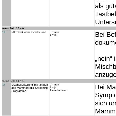
als gut
Tastbe
Unters
wenn Feld 15 = 0
16
Mikrokalk ohne Herdbefund
0 = nein
Bei Bef
1 = ja
dokume
„nein“ 
Mischb
anzuge
wenn Feld 13 = 1
17
Diagnosestellung im Rahmen
0 = nein
Bei Ma
1 = ja
des Mammografie-Screening-
9 = unbekannt
Programms
Sympto
sich u
Mammog