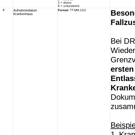
3 = divers
8 = unbestimmt
9
Aufnahmedatum
Format:
TT.MM.JJJJ
Besond
Krankenhaus
Fallz
Bei DR
Wieder
Grenzv
ersten
Entlas
Krank
Dokume
zusamm
Beispie
1. Kra