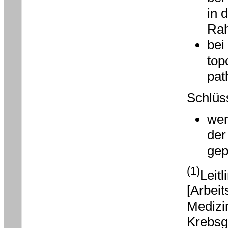
in 
Rah
bei
top
pat
Schlüss
wen
der
gep
(1)
Leit
[Arbei
Medizi
Krebsg