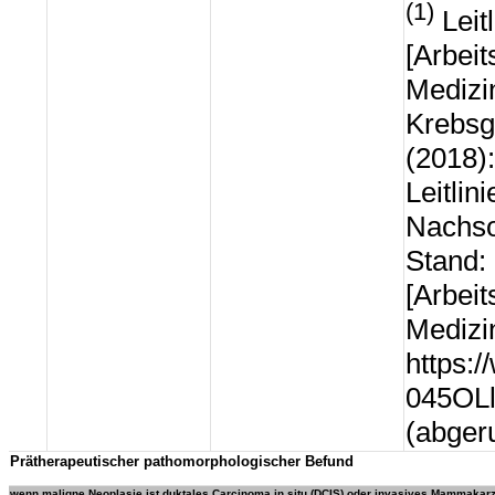
(1)
Leit
[Arbei
Medizi
Krebsg
(2018)
Leitlin
Nachso
Stand:
[Arbei
Medizi
https:/
045OL
(abger
Prätherapeutischer pathomorphologischer Befund
wenn maligne Neoplasie ist duktales Carcinoma in situ (DCIS) oder invasives Mammakar