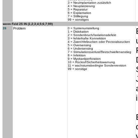
3 = Neuimplantation zusätzlich
4 = Neuplatzierung
5 = Reparatur
6 = Explantation
7 = Stilllegung
99 = sonstiges
wenn Feld 25 IN (1;2;3;4;5;6;7;99)
26
Problem
0 = Systemumstellung
1 = Dislokation
2 = Sondenbruch/Isolationsdefekt
3 = fehlerhafte Konnektion
4 = Zwerchfellzucken oder Pectoraliszucken
5 = Oversensing
6 = Undersensing
7 = Stimulationsverlust/Reizschwellenanstieg
8 = Infektion
9 = Myokardperforation
10 = Rückruf/Sicherheitswarnung
11 = wachstumsbedingte Sondenrevision
99 = sonstige