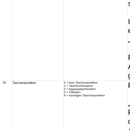
16
Taschenproblem
0 = kein Taschenproblem
1 = Taschenhämatom
2 = Aggregatperforation
3 = Infektion
9 = sonstiges Taschenproblem