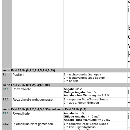
wenn Feld 29 IN (0;1;2;3;4;5;7;8;9;99)
31
Position
1 = rechtsventrikulärer Apex
2 = rechtsventrikuläres Septum
9 = andere
wenn Feld 29 IN (0;1;2;3;4;5;8;99)
32.1
Reizschwelle
Angabe in:
V
Gültige Angabe:
>= 0 V
Angabe ohne Warnung:
<= 9,9 V
32.2
Reizschwelle nicht gemessen
1 = separate Pace/Sense-Sonde
9 = aus anderen Gründen
wenn Feld 29 IN (0;1;2;3;4;5;8;99) und wenn Feld 31 IN (1;2)
33.1
R-Amplitude
Angabe in:
mV
Gültige Angabe:
>= 0 mV
Angabe ohne Warnung:
<= 30 mV
33.2
R-Amplitude nicht gemessen
1 = separate Pace/Sense-Sonde
2 = kein Eigenrhythmus