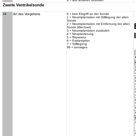
9 = aus anderen Gründen
Zweite Ventrikelsonde
34
Art des Vorgehens
0 = kein Eingriff an der Sonde
1 = Neuimplantation mit Stilllegung der alten
Sonde
2 = Neuimplantation mit Entfernung der alten
Sonde (Wechsel)
3 = Neuimplantation zusätzlich
4 = Neuplatzierung
5 = Reparatur
6 = Explantation
7 = Stilllegung
99 = sonstiges