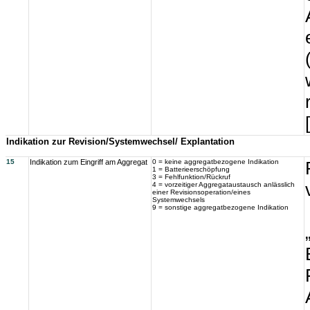
Indikation zur Revision/Systemwechsel/ Explantation
15
Indikation zum Eingriff am Aggregat
0 = keine aggregatbezogene Indikation
1 = Batterieerschöpfung
3 = Fehlfunktion/Rückruf
4 = vorzeitiger Aggregataustausch anlässlich
einer Revisionsoperation/eines
Systemwechsels
9 = sonstige aggregatbezogene Indikation