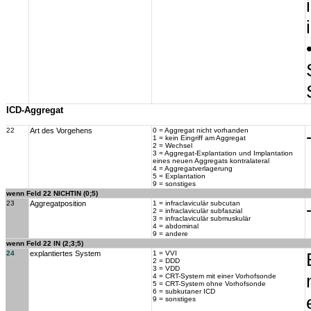
ICD-Aggregat
22
Art des Vorgehens
0 = Aggregat nicht vorhanden
1 = kein Eingriff am Aggregat
2 = Wechsel
3 = Aggregat-Explantation und Implantation
eines neuen Aggregats kontralateral
4 = Aggregatverlagerung
5 = Explantation
9 = sonstiges
wenn Feld 22 NICHTIN (0;5)
23
Aggregatposition
1 = infraclaviculär subcutan
2 = infraclaviculär subfaszial
3 = infraclaviculär submuskulär
4 = abdominal
9 = andere
wenn Feld 22 IN (2;3;5)
24
explantiertes System
1 = VVI
2 = DDD
3 = VDD
4 = CRT-System mit einer Vorhofsonde
5 = CRT-System ohne Vorhofsonde
6 = subkutaner ICD
9 = sonstiges