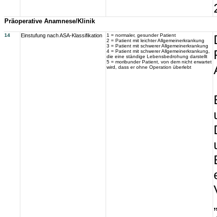
Präoperative Anamnese/Klinik
14
Einstufung nach ASA-Klassifikation
1 = normaler, gesunder Patient
2 = Patient mit leichter Allgemeinerkrankung
3 = Patient mit schwerer Allgemeinerkrankung
4 = Patient mit schwerer Allgemeinerkrankung,
die eine ständige Lebensbedrohung darstellt
5 = moribunder Patient, von dem nicht erwartet
wird, dass er ohne Operation überlebt