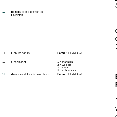
10
Identifikationsnummer des
-
Patienten
11
Geburtsdatum
Format:
TT.MM.JJJJ
12
Geschlecht
1 = männlich
2 = weiblich
3 = divers
8 = unbestimmt
13
Aufnahmedatum Krankenhaus
Format:
TT.MM.JJJJ