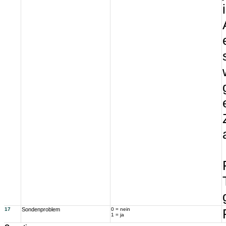
17
Sondenproblem
0 = nein
1 = ja