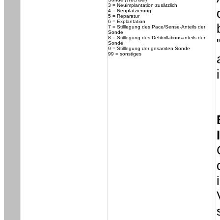
3 = Neuimplantation zusätzlich
4 = Neuplatzierung
5 = Reparatur
6 = Explantation
7 = Stilllegung des Pace/Sense-Anteils der
Sonde
8 = Stilllegung des Defibrillationsanteils der
Sonde
9 = Stilllegung der gesamten Sonde
99 = sonstiges