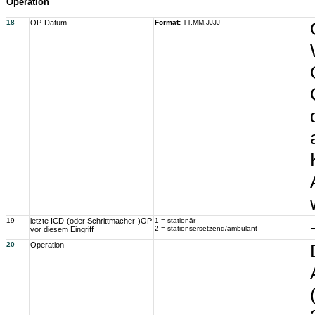
Operation
18
OP-Datum
Format:
TT.MM.JJJJ
19
letzte ICD-(oder Schrittmacher-)OP
1 = stationär
2 = stationsersetzend/ambulant
vor diesem Eingriff
20
Operation
-