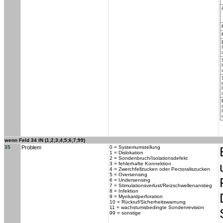
wenn Feld 34 IN (1;2;3;4;5;6;7;99)
35
Problem
0 = Systemumstellung
1 = Dislokation
2 = Sondenbruch/Isolationsdefekt
3 = fehlerhafte Konnektion
4 = Zwerchfellzucken oder Pectoraliszucken
5 = Oversensing
6 = Undersensing
7 = Stimulationsverlust/Reizschwellenanstieg
8 = Infektion
9 = Myokardperforation
10 = Rückruf/Sicherheitswarnung
11 = wachstumsbedingte Sondenrevision
99 = sonstige