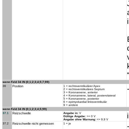
wenn Feld 34 IN (0;1;2;3;4;5;7;99)
36
Position
1 = rechtsventrikulärer Apex
2 = rechtsventrikuläres Septum
3 = Koronarvene, anterior
4 = Koronarvene, lateral, posterolateral
5 = Koronarvene, posterior
6 = epimyokardial linksventrikulär
9 = andere
wenn Feld 34 IN (0;1;2;3;4;5;99)
37.1
Reizschwelle
Angabe in:
V
Gültige Angabe:
>= 0 V
Angabe ohne Warnung:
<= 9,9 V
37.2
Reizschwelle nicht gemessen
1 = ja