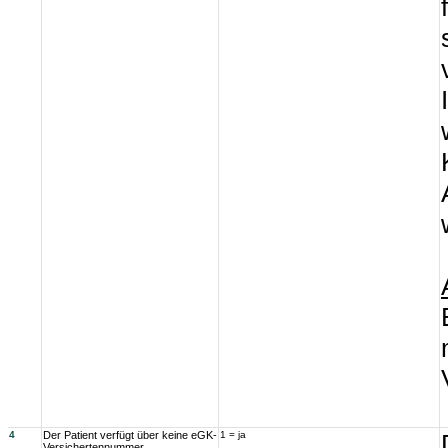
4
Der Patient verfügt über keine eGK-
1 = ja
Versichertennummer.