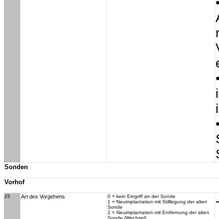
Sonden
Vorhof
25
Art des Vorgehens
0 = kein Eingriff an der Sonde
1 = Neuimplantation mit Stilllegung der alten
Sonde
2 = Neuimplantation mit Entfernung der alten
Sonde (Wechsel)