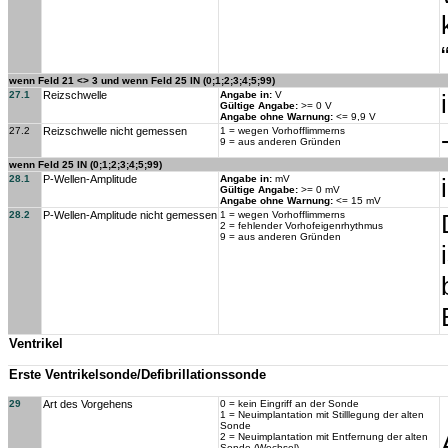
wenn Feld 21 <> 3 und wenn Feld 25 IN (0;1;2;3;4;5;99)
27.1
Reizschwelle
Angabe in:
V
Gültige Angabe:
>= 0 V
Angabe ohne Warnung:
<= 9,9 V
27.2
Reizschwelle nicht gemessen
1 = wegen Vorhofflimmerns
9 = aus anderen Gründen
wenn Feld 25 IN (0;1;2;3;4;5;99)
28.1
P-Wellen-Amplitude
Angabe in:
mV
Gültige Angabe:
>= 0 mV
Angabe ohne Warnung:
<= 15 mV
28.2
P-Wellen-Amplitude nicht gemessen
1 = wegen Vorhofflimmerns
2 = fehlender Vorhofeigenrhythmus
9 = aus anderen Gründen
Ventrikel
Erste Ventrikelsonde/Defibrillationssonde
29
Art des Vorgehens
0 = kein Eingriff an der Sonde
1 = Neuimplantation mit Stilllegung der alten
Sonde
2 = Neuimplantation mit Entfernung der alten
Sonde (Wechsel)