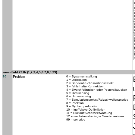
wenn Feld 29 IN (1;2;3;4;5;6;7;8;9;99)
30
Problem
0 = Systemumstellung
1 = Dislokation
2 = Sondenbruch/Isolationsdefekt
3 = fehlerhafte Konnektion
4 = Zwerchfellzucken oder Pectoraliszucken
5 = Oversensing
6 = Undersensing
7 = Stimulationsverlust/Reizschwellenanstieg
8 = Infektion
9 = Myokardperforation
10 = ineffektive Defibrillation
11 = Rückruf/Sicherheitswarnung
12 = wachstumsbedingte Sondenrevision
99 = sonstige