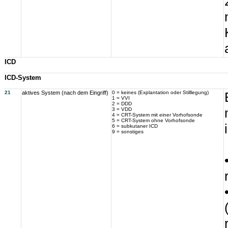
ICD
ICD-System
21
aktives System (nach dem Eingriff)
0 = keines (Explantation oder Stilllegung)
1 = VVI
2 = DDD
3 = VDD
4 = CRT-System mit einer Vorhofsonde
5 = CRT-System ohne Vorhofsonde
6 = subkutaner ICD
9 = sonstiges