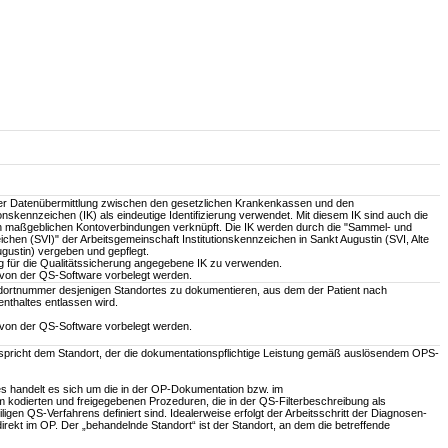
r Datenübermittlung zwischen den gesetzlichen Krankenkassen und den
ionskennzeichen (IK) als eindeutige Identifizierung verwendet. Mit diesem IK sind auch die
en maßgeblichen Kontoverbindungen verknüpft. Die IK werden durch die "Sammel- und
ichen (SVI)" der Arbeitsgemeinschaft Institutionskennzeichen in Sankt Augustin (SVI, Alte
gustin) vergeben und gepflegt.
ung für die Qualitätssicherung angegebene IK zu verwenden.
f von der QS-Software vorbelegt werden.
andortnummer desjenigen Standortes zu dokumentieren, aus dem der Patient nach
nthaltes entlassen wird.
f von der QS-Software vorbelegt werden.
spricht dem Standort, der die dokumentationspflichtige Leistung gemäß auslösendem OPS-
 handelt es sich um die in der OP-Dokumentation bzw. im
kodierten und freigegebenen Prozeduren, die in der QS-Filterbeschreibung als
igen QS-Verfahrens definiert sind. Idealerweise erfolgt der Arbeitsschritt der Diagnosen-
rekt im OP. Der „behandelnde Standort“ ist der Standort, an dem die betreffende