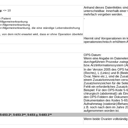
Anhand dieses Datenfeldes sind 
g:
<= 10
unterscheidbar. Innerhalb eine
mehrfach vergeben werden.
 Patient
-
er Allgemeinerkrankung
er Allgemeinerkrankung
rer Allgemeinerkrankung, die eine ständige Lebensbedrohung
, von dem nicht erwartet wird, dass er ohne Operation überlebt
Hiermit sind Voroperationen im k
operationstechnisch erhöhtem 
OPS-Datum:
Wenn eine Angabe im Dateneleme
durchgeführten Prozedur zwing
bzw. Arztinformationssystem (A
In der Version 2005 des OPS h
(Rechts), L (Links) und B (Beids
Ovar, Niere etc.), sind die Zus
einem Zusatzkennzeichen vers
Zusatzkennzeichen für die Sei
Fehlt ein erforderliches Zusatz
Beispiel: Für den OPS-Kode 5-
chirurgisch (abdominal)) als E
den OPS-Feldern der Dokumentat
Dokumentation des Kodes 5-653
Aufnahmetag (stationär)/Behand
z.B. noch nach dem im Jahre 20
aufgenommen worden ist.
-653.2*, 5-653.3**, 5-653.y, 5-683.1**
Wenn beide Ovarien vollständig 