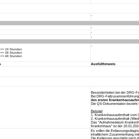
-
-
-
-
-
 <= 24 Stunden
 <= 36 Stunden
 <= 48 Stunden
s
Ausfüllhinweis
Besonderheiten bei der DRG-F
Bei DRG-Fallzusammenführung 
des ersten Krankenhausaufen
Die QS-Dokumentation bezieht 
Beispiel
1. Krankenhausaufenthalt vom 
2. Krankenhausaufenthalt (Wie
Das "Aufnahmedatum Krankenha
Krankenhaus" ist der 20.01.202
Es sollen die Entlassungsdiagn
inhaltlichem Zusammenhang mit 
Die Kodierung geschieht nach 