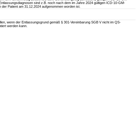
e Entlassungsdiagnosen sind z.B. noch nach dem im Jahre 2024 gültigen ICD-10-GM-
n der Patient am 31.12.2024 aufgenommen worden ist.
füllen, wenn der Entlassungsgrund gemäß § 301-Vereinbarung SGB V nicht im QS-
iert werden kann.