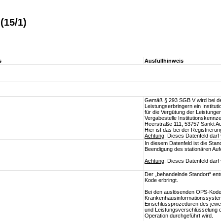
(15/1)
s
Ausfüllhinweis
Gemäß § 293 SGB V wird bei de
Leistungserbringern ein Institut
für die Vergütung der Leistung
Vergabestelle Institutionskennze
Heerstraße 111, 53757 Sankt Au
Hier ist das bei der Registrier
Achtung
: Dieses Datenfeld dar
In diesem Datenfeld ist die St
Beendigung des stationären Aufe
Achtung
: Dieses Datenfeld dar
Der „behandelnde Standort“ ent
Kode erbringt.
Bei den auslösenden OPS-Kodes
Krankenhausinformationssystem 
Einschlussprozeduren des jeweil
und Leistungsverschlüsselung di
Operation durchgeführt wird.