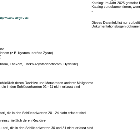
Katalog: Im Jahr 2025 gestellt
Katalog zu dokumentieren, wen
-
ttp://www.dkgev.de
Dieses Datenfeld ist nur zu be
Dokumentationsbogen dokument
ste
denom (z.B. Kystom, seröse Zyste)
)
Fibrom, Thekom, Theko-/Zystadenofibrom, Hydatide)
schließlich deren Rezidive und Metastasen anderer Malignome
ie in den Schlüsselwerten 02 - 11 nicht erfasst sind
eri, die in den Schlüsselwerten 20 - 24 nicht erfasst sind
 einschließlich deren Rezidive
teri, die in den Schlüsselwerten 30 und 31 nicht erfasst sind