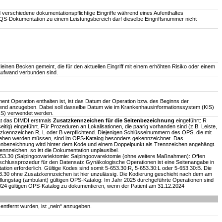
verschiedene dokumentationspflichtige Eingriffe während eines Aufenthaltes
r QS-Dokumentation zu einem Leistungsbereich darf dieselbe Eingriffsnummer nicht
leinen Becken gemeint, die für den aktuellen Eingriff mit einem erhöhten Risiko oder einem
Aufwand verbunden sind.
nt Operation enthalten ist, ist das Datum der Operation bzw. des Beginns der
end anzugeben. Dabei soll dasselbe Datum wie im Krankenhausinformationssystem (KIS)
IS) verwendet werden.
at das DIMDI erstmals
Zusatzkennzeichen für die Seitenbezeichnung
eingeführt: R
eitig) eingeführt. Für Prozeduren an Lokalisationen, die paarig vorhanden sind (z.B. Leiste,
atzkennzeichen R, L oder B verpflichtend. Diejenigen Schlüsselnummern des OPS, die mit
ehen werden müssen, sind im OPS-Katalog besonders gekennzeichnet. Das
tenbezeichnung wird hinter dem Kode und einem Doppelpunkt als Trennzeichen angehängt.
kennzeichen, so ist die Dokumentation unplausibel.
653.30 (Salpingoovariektomie: Salpingoovarektomie (ohne weitere Maßnahmen): Offen
inschlussprozedur für den Datensatz Gynäkologische Operationen ist eine Seitenangabe in
ion erforderlich. Gültige Kodes sind somit 5-653.30:R, 5-653.30:L oder 5-653.30:B. Die
.30 ohne Zusatzkennzeichen ist hier unzulässig. Die Kodierung geschieht nach dem am
lungstag (ambulant) gültigen OPS-Katalog: Im Jahr 2025 durchgeführte Operationen sind
24 gültigen OPS-Katalog zu dokumentieren, wenn der Patient am 31.12.2024
entfernt wurden, ist „nein“ anzugeben.