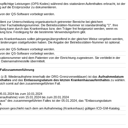
flichtige Leistungen (OPS-Kodes) während des stationären Aufenthaltes erbracht, ist der
g auf die Erstprozedur zu dokumentieren.
f von der QS-Software vorbelegt werden.
ient zur Unterscheidung organisatorisch getrennter Bereiche bei gleichem
eicher Fachabteilungsnummer. Die Betriebsstätten-Nummer ist standardmäßig "1". Ihre
ung kann durch das Krankenhaus bzw. den Träger frei festgesetzt werden, wenn es
hlung bzw. Festlegung für die bestimmte Verwendungsform gibt.
es Krankenhauses sollen jahrgangsübergreifend in der gleichen Weise vergeben werden,
eränderungen stattgefunden haben. Die Angabe der Betriebsstätten-Nummer ist optional.
 von der QS-Software vorbelegt werden.
f von der QS-Software vorbelegt werden.
fikationsnummer wird dem Patienten von der Einrichtung zugewiesen. Sie verbleibt in der
e Datenannahmestelle übermittelt.
G-Fallzusammenführung
(z.B. Wiederaufnahme innerhalb der DRG-Grenzverweildauer) ist das
Aufnahmedatum
thaltes
und das
Entlassungsdatum des letzten Krankenhausaufenthaltes
zu wählen.
sich somit auf den zusammengeführten Fall.
05.01.2024 bis zum 10.01.2024
deraufnahme) vom 15.01.2024 bis zum 20.01.2024
s" des zusammengeführten Falles ist der 05.01.2024, das "Entlassungsdatum
4.
gnosen geschieht nach dem am Aufnahmetag (Krankenhaus) gültigen ICD-GM-Katalog.