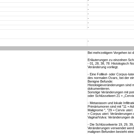
-
-
-
-
-
-
-
-
Bei mehrzeitigem Vorgehen ist d
Erläuterungen zu einzelnen Schl
- 01, 28, 38, 78: Histologisch 
Veränderung vorliegt.
- Eine Follikel- oder Corpus-lu
des normalen Ovars, bei der eine 
Benigne Befunde:
Histoloigieveränderungen sind mi
dokumentieren.
Sonstige Veränderungen mit pote
oder Schlüsselwert 21 = „Cervix
- Metastasen und lokale Infiltra
Primärtumoren sind mit "11 = A
Malignome ", "29 = Cervix uteri:
= Corpus uteri: Veränderungen d
Vagina/Vulva: Veränderungen der
- Die Schlüsselwerte 19, 29, 39
Veränderungen verwendet werden
malignen Befunden besteht eine 