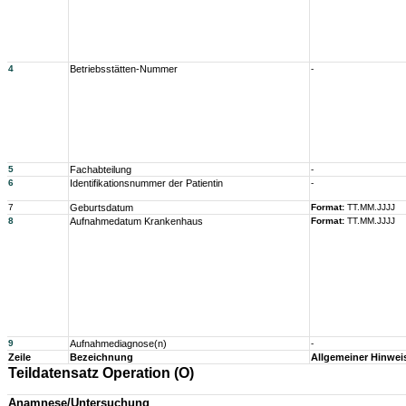
4
Betriebsstätten-Nummer
-
5
Fachabteilung
-
6
Identifikationsnummer der Patientin
-
7
Geburtsdatum
Format:
TT.MM.JJJJ
8
Aufnahmedatum Krankenhaus
Format:
TT.MM.JJJJ
9
Aufnahmediagnose(n)
-
Zeile
Bezeichnung
Allgemeiner Hinwei
Teildatensatz Operation (O)
Anamnese/Untersuchung