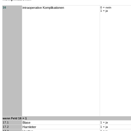
16
intraoperative Komplikationen
0 = nein
1 = ja
wenn Feld 16 = 1
17.1
Blase
1 = ja
17.2
Harnleiter
1 = ja