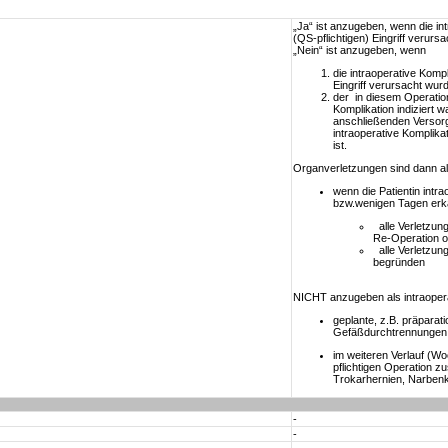
„Ja“ ist anzugeben, wenn die i
(QS-pflichtigen) Eingriff verurs
„Nein“ ist anzugeben, wenn
die intraoperative Komp
Eingriff verursacht wur
der in diesem Operatio
Komplikation indiziert 
anschließenden Versorgu
intraoperative Komplika
ist.
Organverletzungen sind dann al
wenn die Patientin intr
bzw.wenigen Tagen erka
alle Verletzung
Re-Operation o
alle Verletzun
begründen
NICHT anzugeben als intraopera
geplante, z.B. präpara
Gefäßdurchtrennungen 
im weiteren Verlauf (W
pflichtigen Operation 
Trokarhernien, Narbenk
-
-