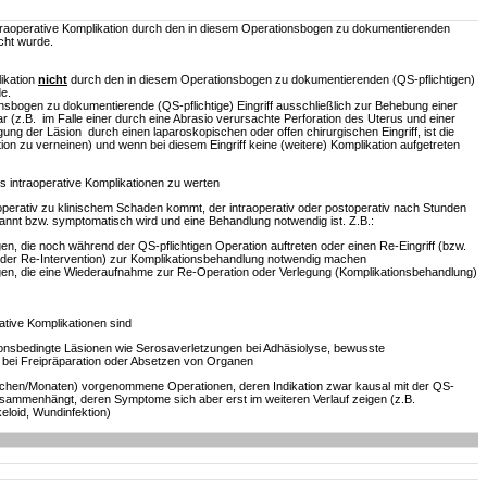
ntraoperative Komplikation durch den in diesem Operationsbogen zu dokumentierenden
acht wurde.
likation
nicht
durch den in diesem Operationsbogen zu dokumentierenden (QS-pflichtigen)
de.
nsbogen zu dokumentierende (QS-pflichtige) Eingriff ausschließlich zur Behebung einer
war (z.B. im Falle einer durch eine Abrasio verursachte Perforation des Uterus und einer
ng der Läsion durch einen laparoskopischen oder offen chirurgischen Eingriff, ist die
tion zu verneinen) und wenn bei diesem Eingriff keine (weitere) Komplikation aufgetreten
s intraoperative Komplikationen zu werten
aoperativ zu klinischem Schaden kommt, der intraoperativ oder postoperativ nach Stunden
nnt bzw. symptomatisch wird und eine Behandlung notwendig ist. Z.B.:
en, die noch während der QS-pflichtigen Operation auftreten oder einen Re-Eingriff (bzw.
der Re-Intervention) zur Komplikationsbehandlung notwendig machen
gen, die eine Wiederaufnahme zur Re-Operation oder Verlegung (Komplikationsbehandlung)
tive Komplikationen sind
tionsbedingte Läsionen wie Serosaverletzungen bei Adhäsiolyse, bewusste
bei Freipräparation oder Absetzen von Organen
ochen/Monaten) vorgenommene Operationen, deren Indikation zwar kausal mit der QS-
zusammenhängt, deren Symptome sich aber erst im weiteren Verlauf zeigen (z.B.
eloid, Wundinfektion)