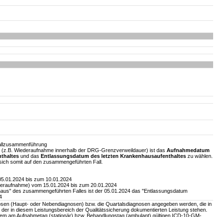
allzusammenführung
(z.B. Wiederaufnahme innerhalb der DRG-Grenzverweildauer) ist das
Aufnahmedatum
thaltes
und das
Entlassungsdatum des letzten Krankenhausaufenthaltes
zu wählen.
sich somit auf den zusammengeführten Fall.
05.01.2024 bis zum 10.01.2024
deraufnahme) vom 15.01.2024 bis zum 20.01.2024
us" des zusammengeführten Falles ist der 05.01.2024 das "Entlassungsdatum
4
osen (Haupt- oder Nebendiagnosen) bzw. die Quartalsdiagnosen angegeben werden, die in
der in diesem Leistungsbereich der Qualitätssicherung dokumentierten Leistung stehen.
dem am Aufnahmetag (stationär) bzw. Behandlungstag (ambulant) gültigen ICD-10-GM-