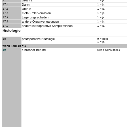
17.3
Urethra
1 = ja
17.4
Darm
1 = ja
17.5
Uterus
1 = ja
17.6
Gefäß-/Nervenläsion
1 = ja
17.7
Lagerungsschaden
1 = ja
17.8
andere Organverletzungen
1 = ja
17.9
andere intraoperative Komplikationen
1 = ja
Histologie
18
postoperative Histologie
0 = nein
1 = ja
wenn Feld 18 = 1
19
führender Befund
siehe Schlüssel 1