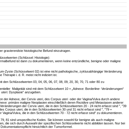
er gravierendste histologische Befund einzutragen.
üsselwerten (Schlüssel: Histologie):
Normalbefund ist dann zu dokumentieren, wenn keine entzündliche, benigne oder maligne
teum-Zyste (Schüsselwert 02) ist eine nicht pathologische, zyklusabhängige Veränderung
Therapie i. d. R. meist nicht indiziert ist.
t den Schlüsselwerten 03, 04, 05, 06, 07, 08, 09, 20, 30, 70, 71 oder 80 zu
ntieller Malignität sind mit dem Schlüsselwert 10 = „Adnexe: Borderline- Veränderungen“
 uteri: Dysplasie“ anzugeben.
tion der Adnexe, der Cervix uteri, des Corpus uteri oder der Vagina/Vulva durch andere
dnexe: primäre maligne Neoplasien einschließlich deren Rezidive und Metastasen anderer
 Veränderungen der Cervix uteri, die in den Schlüsselwerten 20 - 24 nicht erfasst sind ", "39
es Corpus uteri, die in den Schlüsselwerten 30 und 31 nicht erfasst sind ", "79 =
 Vagina/Vulva, die in den Schlüsselwerten 70 - 72 nicht erfasst sind" zu dokumentieren.
, 79, 81 sind unspezifische Kodes. Sie können sowohl für benigne als auch maligne
, die sich durch Auswahl der spezifischen Schlüsselwerte nicht abbilden lassen. Nur bei
Dokumentationspflicht hinsichtlich der Tumorformel.