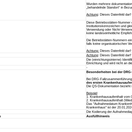
Wurden mehrere dokumentationsp
„behandelnde Standort“ in Bezu
Achtung
: Dieses Datenfeld dar
Diese Betriebsstätten-Nummer d
Institutionskennzeichen und gl
Verwendung oder Nicht-Verwend
keine landeseinheitliche Empfe
Die Betriebstätten-Nummern ein
falls keine organisatorischen V
Achtung:
Dieses Datenfeld darf
Achtung
: Dieses Datenfeld dar
Die (einrichtungsinterne) Identi
Einrichtung und wird nicht an di
-
Besonderheiten bei der DR
Bei DRG-Fallzusammenführung 
des ersten Krankenhausaufen
Die QS-Dokumentation bezieht 
Beispiel
1. Krankenhausaufenthalt vom 
2. Krankenhausaufenthalt (Wie
Das "Aufnahmedatum Krankenhau
Krankenhaus" ist der 20.01.202
Die Kodierung der Aufnahmedia
s
Ausfüllhinweis