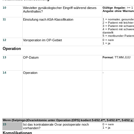
10
Wievielter gynäkologischer Eingriff während dieses
Gültige Angabe:
>= 1
Angabe ohne Warnun
Aufenthaltes?
11
Einstufung nach ASA-Klassifikation
1 = normaler, gesunder
2 = Patient mit leicht
3 = Patient mit schwer
4 = Patient mit schwe
darstellt
5 = moribunder Patient
12
Voroperation im OP-Gebiet
0 = nein
1 = ja
Operation
13
OP-Datum
Format:
TT.MM.JJJJ
14
Operation
-
Wenn (Salpingo-)Ovariektomie unter Operation (OPS) kodiert 5-652.4**, 5-652.6**, 5-652.y, 5
15
Ist das kontralaterale Ovar postoperativ noch
0 = nein
1 = ja
vorhanden?
Komplikationen