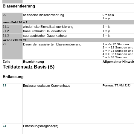
Blasenentleerung
20
assistierte Blasenentleerung
0 = nein
1 = ja
wenn Feld 20 = 1
21.1
wiederholte Einmalkatheterisierung
1 = ja
21.2
transurethraler Dauerkatheter
1 = ja
21.3
suprapubischer Dauerkatheter
1 = ja
wenn Feld 20 =1
22
Dauer der assistierten Blasenentleerung
1 = <= 12 Stunden
2 = > 12 Stunden und
3 = > 24 Stunden und
4 = > 36 Stunden und
5 = > 48 Stunden
Zeile
Bezeichnung
Allgemeiner Hinwei
Teildatensatz Basis (B)
Entlassung
23
Entlassungsdatum Krankenhaus
Format:
TT.MM.JJJJ
24
Entlassungsdiagnose(n)
-