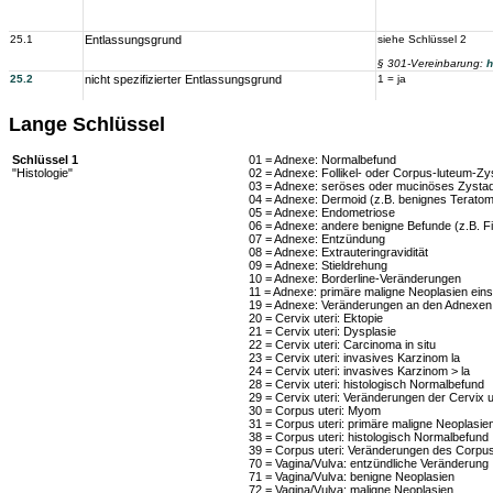
25.1
Entlassungsgrund
siehe Schlüssel 2
§ 301-Vereinbarung:
h
25.2
nicht spezifizierter Entlassungsgrund
1 = ja
Lange Schlüssel
Schlüssel 1
01 = Adnexe: Normalbefund
"Histologie"
02 = Adnexe: Follikel- oder Corpus-luteum-Zy
03 = Adnexe: seröses oder mucinöses Zysta
04 = Adnexe: Dermoid (z.B. benignes Teratom
05 = Adnexe: Endometriose
06 = Adnexe: andere benigne Befunde (z.B. 
07 = Adnexe: Entzündung
08 = Adnexe: Extrauteringravidität
09 = Adnexe: Stieldrehung
10 = Adnexe: Borderline-Veränderungen
11 = Adnexe: primäre maligne Neoplasien ein
19 = Adnexe: Veränderungen an den Adnexen, d
20 = Cervix uteri: Ektopie
21 = Cervix uteri: Dysplasie
22 = Cervix uteri: Carcinoma in situ
23 = Cervix uteri: invasives Karzinom la
24 = Cervix uteri: invasives Karzinom > la
28 = Cervix uteri: histologisch Normalbefund
29 = Cervix uteri: Veränderungen der Cervix ut
30 = Corpus uteri: Myom
31 = Corpus uteri: primäre maligne Neoplasien
38 = Corpus uteri: histologisch Normalbefund
39 = Corpus uteri: Veränderungen des Corpus u
70 = Vagina/Vulva: entzündliche Veränderung
71 = Vagina/Vulva: benigne Neoplasien
72 = Vagina/Vulva: maligne Neoplasien