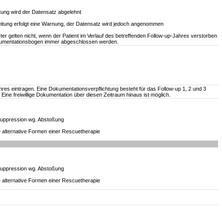
tung wird der Datensatz abgelehnt
itung erfolgt eine Warnung, der Datensatz wird jedoch angenommen
r gelten nicht, wenn der Patient im Verlauf des betreffenden Follow-up-Jahres verstorben
Dokumentationsbogen immer abgeschlossen werden.
res eintragen. Eine Dokumentationsverpflichtung besteht für das Follow-up 1, 2 und 3
 Eine freiwillige Dokumentation über diesen Zeitraum hinaus ist möglich.
uppression wg. Abstoßung
 alternative Formen einer Rescuetherapie
uppression wg. Abstoßung
 alternative Formen einer Rescuetherapie