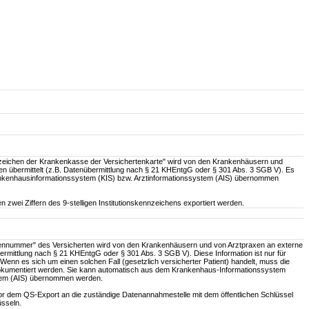
nzeichen der Krankenkasse der Versichertenkarte" wird von den Krankenhäusern und
len übermittelt (z.B. Datenübermittlung nach § 21 KHEntgG oder § 301 Abs. 3 SGB V). Es
kenhausinformationssystem (KIS) bzw. Arztinformationssystem (AIS) übernommen
n zwei Ziffern des 9-stelligen Institutionskennzeichens exportiert werden.
ennummer" des Versicherten wird von den Krankenhäusern und von Arztpraxen an externe
übermittlung nach § 21 KHEntgG oder § 301 Abs. 3 SGB V). Diese Information ist nur für
 Wenn es sich um einen solchen Fall (gesetzlich versicherter Patient) handelt, muss die
okumentiert werden. Sie kann automatisch aus dem Krankenhaus-Informationssystem
stem (AIS) übernommen werden.
vor dem QS-Export an die zuständige Datenannahmestelle mit dem öffentlichen Schlüssel
üsseln.