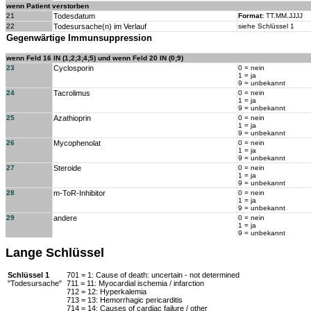
wenn Patient verstorben
21
Todesdatum
Format:
TT.MM.JJJJ
22
Todesursache(n) im Verlauf
siehe Schlüssel 1
Gegenwärtige Immunsuppression
wenn Feld 16 IN (1;2;3;4;5) und wenn Feld 20 IN (0;9)
23
Cyclosporin
0 = nein
1 = ja
9 = unbekannt
24
Tacrolimus
0 = nein
1 = ja
9 = unbekannt
25
Azathioprin
0 = nein
1 = ja
9 = unbekannt
26
Mycophenolat
0 = nein
1 = ja
9 = unbekannt
27
Steroide
0 = nein
1 = ja
9 = unbekannt
28
m-ToR-Inhibitor
0 = nein
1 = ja
9 = unbekannt
29
andere
0 = nein
1 = ja
9 = unbekannt
Lange Schlüssel
Schlüssel 1
701 = 1: Cause of death: uncertain - not determined
"Todesursache"
711 = 11: Myocardial ischemia / infarction
712 = 12: Hyperkalemia
713 = 13: Hemorrhagic pericarditis
714 = 14: Causes of cardiac failure / other