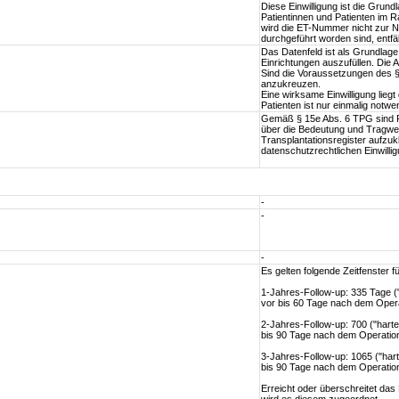
Diese Einwilligung ist die Grun
Patientinnen und Patienten im 
wird die ET-Nummer nicht zur Nu
durchgeführt worden sind, entfäl
Das Datenfeld ist als Grundlag
Einrichtungen auszufüllen. Die 
Sind die Voraussetzungen des § 
anzukreuzen.
Eine wirksame Einwilligung liegt 
Patienten ist nur einmalig notwe
Gemäß § 15e Abs. 6 TPG sind Pa
über die Bedeutung und Tragwei
Transplantationsregister aufzuk
datenschutzrechtlichen Einwillig
-
-
-
Es gelten folgende Zeitfenster
1-Jahres-Follow-up: 335 Tage (
vor bis 60 Tage nach dem Oper
2-Jahres-Follow-up: 700 ("hart
bis 90 Tage nach dem Operatio
3-Jahres-Follow-up: 1065 ("har
bis 90 Tage nach dem Operatio
Erreicht oder überschreitet da