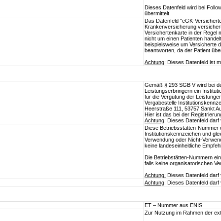
Dieses Datenfeld wird bei Follo
übermittelt.
Das Datenfeld "eGK-Versicherten
Krankenversicherung versichert
Versichertenkarte in der Regel m
nicht um einen Patienten handelt
beispielsweise um Versicherte d
beantworten, da der Patient üb
Achtung
: Dieses Datenfeld ist 
Gemäß § 293 SGB V wird bei de
Leistungserbringern ein Institut
für die Vergütung der Leistung
Vergabestelle Institutionskennze
Heerstraße 111, 53757 Sankt Au
Hier ist das bei der Registrier
Achtung
: Dieses Datenfeld dar
Diese Betriebsstätten-Nummer d
Institutionskennzeichen und gl
Verwendung oder Nicht-Verwend
keine landeseinheitliche Empfe
Die Betriebstätten-Nummern ein
falls keine organisatorischen V
Achtung:
Dieses Datenfeld darf
Achtung
: Dieses Datenfeld dar
ET – Nummer aus ENIS
Zur Nutzung im Rahmen der ex