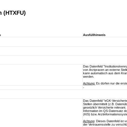
on (HTXFU)
s
Ausfüllhinweis
Das Datenfeld "Institutionsken
von Arztpraxen an externe Stel
kann automatisch aus dem Kran
werden.
Achtung:
Es dürfen nur die erste
-
Das Datenfeld "eGK-Versichert
Stellen übermittelt (z.B. Daten
gesetzlich Versicherte relevant.
Information im QS-Datensatz d
(KIS) bzw. Arztinformationssy
Achtung
: Dieses Datenfeld ist 
der Vertrauensstelle zu verschl