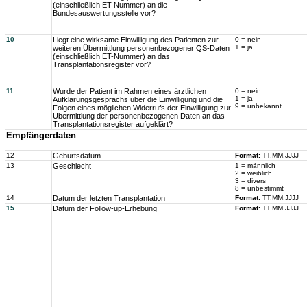
(einschließlich ET-Nummer) an die
Bundesauswertungsstelle vor?
10
Liegt eine wirksame Einwilligung des Patienten zur
0 = nein
1 = ja
weiteren Übermittlung personenbezogener QS-Daten
(einschließlich ET-Nummer) an das
Transplantationsregister vor?
11
Wurde der Patient im Rahmen eines ärztlichen
0 = nein
1 = ja
Aufklärungsgesprächs über die Einwilligung und die
9 = unbekannt
Folgen eines möglichen Widerrufs der Einwilligung zur
Übermittlung der personenbezogenen Daten an das
Transplantationsregister aufgeklärt?
Empfängerdaten
12
Geburtsdatum
Format:
TT.MM.JJJJ
13
Geschlecht
1 = männlich
2 = weiblich
3 = divers
8 = unbestimmt
14
Datum der letzten Transplantation
Format:
TT.MM.JJJJ
15
Datum der Follow-up-Erhebung
Format:
TT.MM.JJJJ