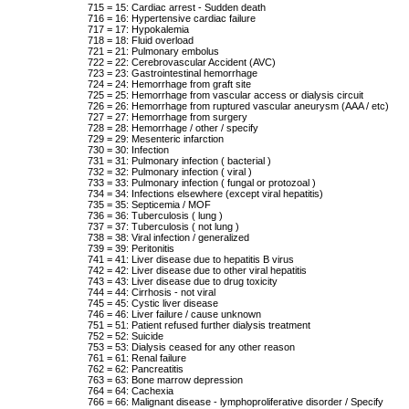
715 = 15: Cardiac arrest - Sudden death
716 = 16: Hypertensive cardiac failure
717 = 17: Hypokalemia
718 = 18: Fluid overload
721 = 21: Pulmonary embolus
722 = 22: Cerebrovascular Accident (AVC)
723 = 23: Gastrointestinal hemorrhage
724 = 24: Hemorrhage from graft site
725 = 25: Hemorrhage from vascular access or dialysis circuit
726 = 26: Hemorrhage from ruptured vascular aneurysm (AAA / etc)
727 = 27: Hemorrhage from surgery
728 = 28: Hemorrhage / other / specify
729 = 29: Mesenteric infarction
730 = 30: Infection
731 = 31: Pulmonary infection ( bacterial )
732 = 32: Pulmonary infection ( viral )
733 = 33: Pulmonary infection ( fungal or protozoal )
734 = 34: Infections elsewhere (except viral hepatitis)
735 = 35: Septicemia / MOF
736 = 36: Tuberculosis ( lung )
737 = 37: Tuberculosis ( not lung )
738 = 38: Viral infection / generalized
739 = 39: Peritonitis
741 = 41: Liver disease due to hepatitis B virus
742 = 42: Liver disease due to other viral hepatitis
743 = 43: Liver disease due to drug toxicity
744 = 44: Cirrhosis - not viral
745 = 45: Cystic liver disease
746 = 46: Liver failure / cause unknown
751 = 51: Patient refused further dialysis treatment
752 = 52: Suicide
753 = 53: Dialysis ceased for any other reason
761 = 61: Renal failure
762 = 62: Pancreatitis
763 = 63: Bone marrow depression
764 = 64: Cachexia
766 = 66: Malignant disease - lymphoproliferative disorder / Specify