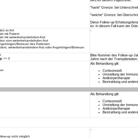
wird es diesem zugeordnet.
"harte" Grenze: bei Unterschrei
"weiche" Grenze: bei Überschre
Diese Follow-up-Erhebungsfenste
ist. In diesem Fall kann der 
lich im KH
-
kt mit Patient
akt mit weiterbehandelndem Arzt
mation vom weiterbehandelnden Arzt
Angehörigen/Betreuer des Patienten
atient, weiterbehandelndem Arzt oder Angehörigen/Betreuer
0
Bitte Nummer des Follow-up-Jah
g:
<= 3
Jahre nach der Transplantation.
Als Behandlung gilt:
nnt
Cortisonstoß
Umstellung der Immuns
Antikörpertherapie
Bestrahlung und andere
Als Behandlung gilt:
Cortisonstoß
Umstellung der Immuns
Antikörpertherapie
Bestrahlung und andere
-
llow-up nicht möglich