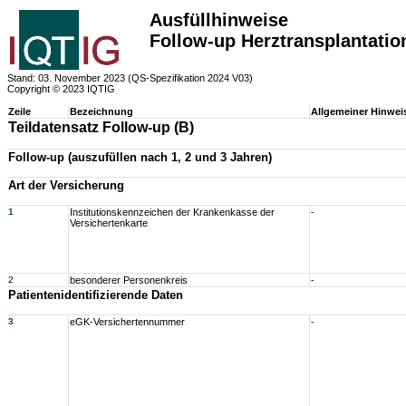
Ausfüllhinweise
Follow-up Herztransplantati
Stand: 03. November 2023 (QS-Spezifikation 2024 V03)
Copyright © 2023 IQTIG
Zeile
Bezeichnung
Allgemeiner Hinwei
Teildatensatz Follow-up (B)
Follow-up (auszufüllen nach 1, 2 und 3 Jahren)
Art der Versicherung
1
Institutionskennzeichen der Krankenkasse der
-
Versichertenkarte
2
besonderer Personenkreis
-
Patientenidentifizierende Daten
3
eGK-Versichertennummer
-