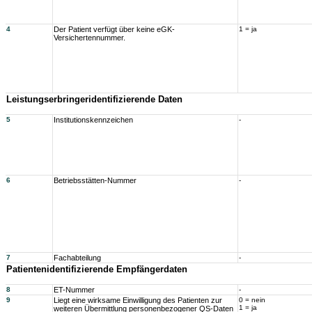
4
Der Patient verfügt über keine eGK-
1 = ja
Versichertennummer.
Leistungserbringeridentifizierende Daten
5
Institutionskennzeichen
-
6
Betriebsstätten-Nummer
-
7
Fachabteilung
-
Patientenidentifizierende Empfängerdaten
8
ET-Nummer
-
9
Liegt eine wirksame Einwilligung des Patienten zur
0 = nein
1 = ja
weiteren Übermittlung personenbezogener QS-Daten