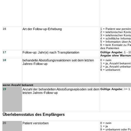
16
Art der Follow-up-Erhebung
1 = Patient war persön
2 = telefonischer Konta
3 = telefonischer Kont
4 = schriftliche Infor
5 = Information über 
6 = kein Kontakt zu P
des Patienten
17
Follow-up: Jahr(e) nach Transplantation
Gültige Angabe:
1 - 1
Angabe ohne Warnun
18
behandelte Abstoßungsreaktionen seit dem letzten
0 = nein
1 = ja, Anzahl bekannt
Jahres-Follow-up
2 = ja, Anzahl unbeka
9 = unbekannt
wenn Anzahl bekannt
19
Anzahl der behandelten Abstoßungsepisoden seit dem
Gültige Angabe:
>= 1
letzten Jahres-Follow-up
Überlebensstatus des Empfängers
20
Patient verstorben
0 = nein
1 = ja
9 = unbekannt oder Fo