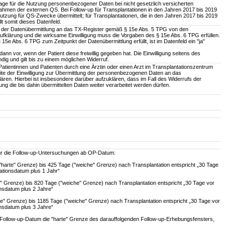
dlage für die Nutzung personenbezogener Daten bei nicht gesetzlich versicherten
Rahmen der externen QS. Bei Follow-up für Transplantationen in den Jahren 2017 bis 2019
tzung für QS-Zwecke übermittelt; für Transplantationen, die in den Jahren 2017 bis 2019
lt somit dieses Datenfeld.
e der Datenübermittlung an das TX-Register gemäß § 15e Abs. 5 TPG von den
Aufklärung und die wirksame Einwilligung muss die Vorgaben des § 15e Abs. 6 TPG erfüllen.
15e Abs. 6 TPG zum Zeitpunkt der Datenübermittlung erfüllt, ist im Datenfeld ein "ja"
dann vor, wenn der Patient diese freiwillig gegeben hat. Die Einwilligung seitens des
ndig und gilt bis zu einem möglichen Widerruf.
tientinnen und Patienten durch eine Ärztin oder einen Arzt im Transplantationszentrum
te der Einwilligung zur Übermittlung der personenbezogenen Daten an das
lären. Hierbei ist insbesondere darüber aufzuklären, dass im Fall des Widerrufs der
ung die bis dahin übermittelten Daten weiter verarbeitet werden dürfen.
 für die Follow-up-Untersuchungen ab OP-Datum:
"harte" Grenze) bis 425 Tage ("weiche" Grenze) nach Transplantation entspricht „30 Tage
ationsdatum plus 1 Jahr“
e" Grenze) bis 820 Tage ("weiche" Grenze) nach Transplantation entspricht „30 Tage vor
nsdatum plus 2 Jahre“
te" Grenze) bis 1185 Tage ("weiche" Grenze) nach Transplantation entspricht „30 Tage vor
nsdatum plus 3 Jahre“
s Follow-up-Datum die "harte" Grenze des darauffolgenden Follow-up-Erhebungsfensters,