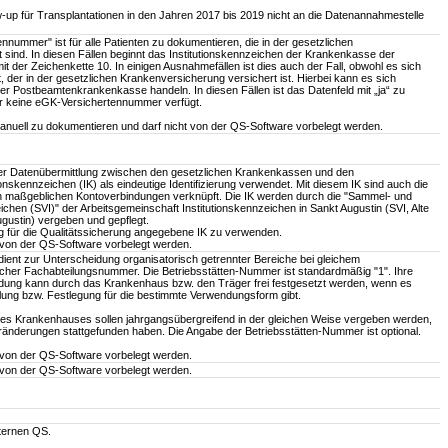
w-up für Transplantationen in den Jahren 2017 bis 2019 nicht an die Datenannahmestelle
nummer" ist für alle Patienten zu dokumentieren, die in der gesetzlichen
 sind. In diesen Fällen beginnt das Institutionskennzeichen der Krankenkasse der
it der Zeichenkette 10. In einigen Ausnahmefällen ist dies auch der Fall, obwohl es sich
, der in der gesetzlichen Krankenversicherung versichert ist. Hierbei kann es sich
er Postbeamtenkrankenkasse handeln. In diesen Fällen ist das Datenfeld mit „ja“ zu
er keine eGK-Versichertennummer verfügt.
manuell zu dokumentieren und darf nicht von der QS-Software vorbelegt werden.
r Datenübermittlung zwischen den gesetzlichen Krankenkassen und den
ionskennzeichen (IK) als eindeutige Identifizierung verwendet. Mit diesem IK sind auch die
en maßgeblichen Kontoverbindungen verknüpft. Die IK werden durch die "Sammel- und
ichen (SVI)" der Arbeitsgemeinschaft Institutionskennzeichen in Sankt Augustin (SVI, Alte
gustin) vergeben und gepflegt.
ung für die Qualitätssicherung angegebene IK zu verwenden.
f von der QS-Software vorbelegt werden.
ient zur Unterscheidung organisatorisch getrennter Bereiche bei gleichem
eicher Fachabteilungsnummer. Die Betriebsstätten-Nummer ist standardmäßig "1". Ihre
ung kann durch das Krankenhaus bzw. den Träger frei festgesetzt werden, wenn es
hlung bzw. Festlegung für die bestimmte Verwendungsform gibt.
es Krankenhauses sollen jahrgangsübergreifend in der gleichen Weise vergeben werden,
eränderungen stattgefunden haben. Die Angabe der Betriebsstätten-Nummer ist optional.
 von der QS-Software vorbelegt werden.
f von der QS-Software vorbelegt werden.
ternen QS.