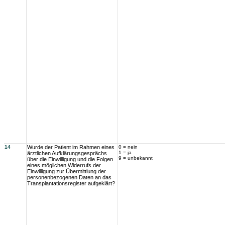
14
Wurde der Patient im Rahmen eines
0 = nein
1 = ja
ärztlichen Aufklärungsgesprächs
9 = unbekannt
über die Einwilligung und die Folgen
eines möglichen Widerrufs der
Einwilligung zur Übermittlung der
personenbezogenen Daten an das
Transplantationsregister aufgeklärt?