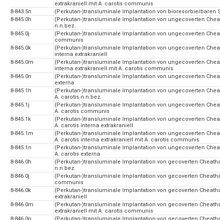
extrakraniell mit A. carotis communis
8-843.5n
(Perkutan-)transluminale Implantation von bioresorbierbaren S
8-845.0h
(Perkutan-)transluminale Implantation von ungecoverten Cheath
n.n.bez.
8-845.0j
(Perkutan-)transluminale Implantation von ungecoverten Cheath
communis
8-845.0k
(Perkutan-)transluminale Implantation von ungecoverten Cheath
interna extrakraniell
8-845.0m
(Perkutan-)transluminale Implantation von ungecoverten Cheath
interna extrakraniell mit A. carotis communis
8-845.0n
(Perkutan-)transluminale Implantation von ungecoverten Cheath
externa
8-845.1h
(Perkutan-)transluminale Implantation von ungecoverten Cheat
A. carotis n.n.bez.
8-845.1j
(Perkutan-)transluminale Implantation von ungecoverten Cheat
A. carotis communis
8-845.1k
(Perkutan-)transluminale Implantation von ungecoverten Cheat
A. carotis interna extrakraniell
8-845.1m
(Perkutan-)transluminale Implantation von ungecoverten Cheat
A. carotis interna extrakraniell mit A. carotis communis
8-845.1n
(Perkutan-)transluminale Implantation von ungecoverten Cheat
A. carotis externa
8-846.0h
(Perkutan-)transluminale Implantation von gecoverten Cheatham
n.n.bez.
8-846.0j
(Perkutan-)transluminale Implantation von gecoverten Cheatham
communis
8-846.0k
(Perkutan-)transluminale Implantation von gecoverten Cheatham-
extrakraniell
8-846.0m
(Perkutan-)transluminale Implantation von gecoverten Cheatham-
extrakraniell mit A. carotis communis
8-846.0n
(Perkutan-)transluminale Implantation von gecoverten Cheatham