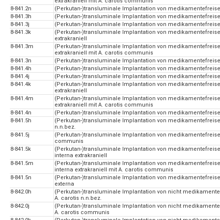
extrakraniell mit A. carotis communis
8-841.2n
(Perkutan-)transluminale Implantation von medikamentefreisetz
8-841.3h
(Perkutan-)transluminale Implantation von medikamentefreisetz
8-841.3j
(Perkutan-)transluminale Implantation von medikamentefreise
8-841.3k
(Perkutan-)transluminale Implantation von medikamentefreisetz
extrakraniell
8-841.3m
(Perkutan-)transluminale Implantation von medikamentefreisetz
extrakraniell mit A. carotis communis
8-841.3n
(Perkutan-)transluminale Implantation von medikamentefreisetz
8-841.4h
(Perkutan-)transluminale Implantation von medikamentefreisetz
8-841.4j
(Perkutan-)transluminale Implantation von medikamentefreise
8-841.4k
(Perkutan-)transluminale Implantation von medikamentefreisetz
extrakraniell
8-841.4m
(Perkutan-)transluminale Implantation von medikamentefreisetz
extrakraniell mit A. carotis communis
8-841.4n
(Perkutan-)transluminale Implantation von medikamentefreisetz
8-841.5h
(Perkutan-)transluminale Implantation von medikamentefreise
n.n.bez.
8-841.5j
(Perkutan-)transluminale Implantation von medikamentefreise
communis
8-841.5k
(Perkutan-)transluminale Implantation von medikamentefreise
interna extrakraniell
8-841.5m
(Perkutan-)transluminale Implantation von medikamentefreise
interna extrakraniell mit A. carotis communis
8-841.5n
(Perkutan-)transluminale Implantation von medikamentefreise
externa
8-842.0h
(Perkutan-)transluminale Implantation von nicht medikamentefr
A. carotis n.n.bez.
8-842.0j
(Perkutan-)transluminale Implantation von nicht medikamentefr
A. carotis communis