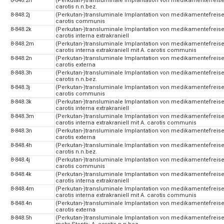
8-848.2h
(Perkutan-)transluminale Implantation von medikamentefreisetz
carotis n.n.bez.
8-848.2j
(Perkutan-)transluminale Implantation von medikamentefreisetz
carotis communis
8-848.2k
(Perkutan-)transluminale Implantation von medikamentefreisetz
carotis interna extrakraniell
8-848.2m
(Perkutan-)transluminale Implantation von medikamentefreisetz
carotis interna extrakraniell mit A. carotis communis
8-848.2n
(Perkutan-)transluminale Implantation von medikamentefreisetz
carotis externa
8-848.3h
(Perkutan-)transluminale Implantation von medikamentefreisetz
carotis n.n.bez.
8-848.3j
(Perkutan-)transluminale Implantation von medikamentefreisetz
carotis communis
8-848.3k
(Perkutan-)transluminale Implantation von medikamentefreisetz
carotis interna extrakraniell
8-848.3m
(Perkutan-)transluminale Implantation von medikamentefreisetz
carotis interna extrakraniell mit A. carotis communis
8-848.3n
(Perkutan-)transluminale Implantation von medikamentefreisetz
carotis externa
8-848.4h
(Perkutan-)transluminale Implantation von medikamentefreisetz
carotis n.n.bez.
8-848.4j
(Perkutan-)transluminale Implantation von medikamentefreisetz
carotis communis
8-848.4k
(Perkutan-)transluminale Implantation von medikamentefreisetz
carotis interna extrakraniell
8-848.4m
(Perkutan-)transluminale Implantation von medikamentefreisetz
carotis interna extrakraniell mit A. carotis communis
8-848.4n
(Perkutan-)transluminale Implantation von medikamentefreisetz
carotis externa
8-848.5h
(Perkutan-)transluminale Implantation von medikamentefreise