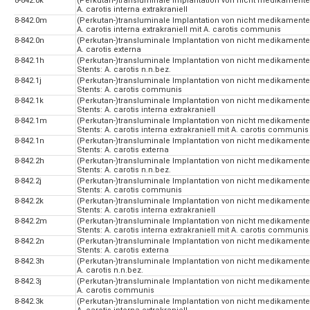
8-842.0k
(Perkutan-)transluminale Implantation von nicht medikamentefr
A. carotis interna extrakraniell
8-842.0m
(Perkutan-)transluminale Implantation von nicht medikamentefr
A. carotis interna extrakraniell mit A. carotis communis
8-842.0n
(Perkutan-)transluminale Implantation von nicht medikamentefr
A. carotis externa
8-842.1h
(Perkutan-)transluminale Implantation von nicht medikamentef
Stents: A. carotis n.n.bez.
8-842.1j
(Perkutan-)transluminale Implantation von nicht medikamentef
Stents: A. carotis communis
8-842.1k
(Perkutan-)transluminale Implantation von nicht medikamentef
Stents: A. carotis interna extrakraniell
8-842.1m
(Perkutan-)transluminale Implantation von nicht medikamentef
Stents: A. carotis interna extrakraniell mit A. carotis communis
8-842.1n
(Perkutan-)transluminale Implantation von nicht medikamentef
Stents: A. carotis externa
8-842.2h
(Perkutan-)transluminale Implantation von nicht medikamentef
Stents: A. carotis n.n.bez.
8-842.2j
(Perkutan-)transluminale Implantation von nicht medikamentef
Stents: A. carotis communis
8-842.2k
(Perkutan-)transluminale Implantation von nicht medikamentef
Stents: A. carotis interna extrakraniell
8-842.2m
(Perkutan-)transluminale Implantation von nicht medikamentef
Stents: A. carotis interna extrakraniell mit A. carotis communis
8-842.2n
(Perkutan-)transluminale Implantation von nicht medikamentef
Stents: A. carotis externa
8-842.3h
(Perkutan-)transluminale Implantation von nicht medikamentefr
A. carotis n.n.bez.
8-842.3j
(Perkutan-)transluminale Implantation von nicht medikamentefr
A. carotis communis
8-842.3k
(Perkutan-)transluminale Implantation von nicht medikamentefr