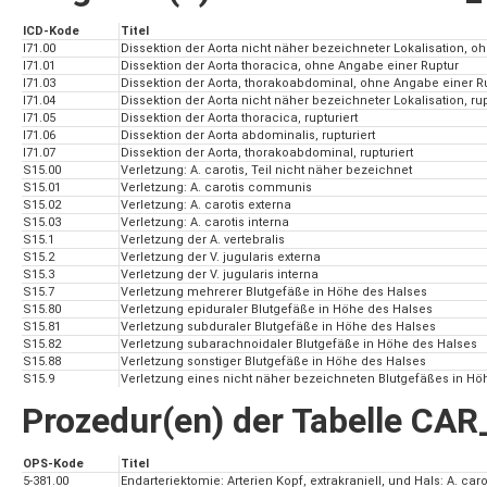
ICD-Kode
Titel
I71.00
Dissektion der Aorta nicht näher bezeichneter Lokalisation, o
I71.01
Dissektion der Aorta thoracica, ohne Angabe einer Ruptur
I71.03
Dissektion der Aorta, thorakoabdominal, ohne Angabe einer R
I71.04
Dissektion der Aorta nicht näher bezeichneter Lokalisation, rup
I71.05
Dissektion der Aorta thoracica, rupturiert
I71.06
Dissektion der Aorta abdominalis, rupturiert
I71.07
Dissektion der Aorta, thorakoabdominal, rupturiert
S15.00
Verletzung: A. carotis, Teil nicht näher bezeichnet
S15.01
Verletzung: A. carotis communis
S15.02
Verletzung: A. carotis externa
S15.03
Verletzung: A. carotis interna
S15.1
Verletzung der A. vertebralis
S15.2
Verletzung der V. jugularis externa
S15.3
Verletzung der V. jugularis interna
S15.7
Verletzung mehrerer Blutgefäße in Höhe des Halses
S15.80
Verletzung epiduraler Blutgefäße in Höhe des Halses
S15.81
Verletzung subduraler Blutgefäße in Höhe des Halses
S15.82
Verletzung subarachnoidaler Blutgefäße in Höhe des Halses
S15.88
Verletzung sonstiger Blutgefäße in Höhe des Halses
S15.9
Verletzung eines nicht näher bezeichneten Blutgefäßes in Hö
Prozedur(en) der Tabelle CA
OPS-Kode
Titel
5-381.00
Endarteriektomie: Arterien Kopf, extrakraniell, und Hals: A. caro