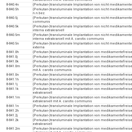
8-840.4n
(Perkutan-)transluminale Implantation von nicht medikamentefr
8-840.5h
(Perkutan-)transluminale Implantation von nicht medikamentef
n.n.bez.
8-840.5j
(Perkutan-)transluminale Implantation von nicht medikamentef
communis
8-840.5k
(Perkutan-)transluminale Implantation von nicht medikamentef
interna extrakraniell
8-840.5m
(Perkutan-)transluminale Implantation von nicht medikamentef
interna extrakraniell mit A. carotis communis
8-840.5n
(Perkutan-)transluminale Implantation von nicht medikamentef
externa
8-841.0h
(Perkutan-)transluminale Implantation von medikamentefreisetz
8-841.0j
(Perkutan-)transluminale Implantation von medikamentefreise
8-841.0k
(Perkutan-)transluminale Implantation von medikamentefreisetze
8-841.0m
(Perkutan-)transluminale Implantation von medikamentefreisetze
mit A. carotis communis
8-841.0n
(Perkutan-)transluminale Implantation von medikamentefreisetz
8-841.1h
(Perkutan-)transluminale Implantation von medikamentefreisetz
8-841.1j
(Perkutan-)transluminale Implantation von medikamentefreise
8-841.1k
(Perkutan-)transluminale Implantation von medikamentefreisetz
extrakraniell
8-841.1m
(Perkutan-)transluminale Implantation von medikamentefreisetz
extrakraniell mit A. carotis communis
8-841.1n
(Perkutan-)transluminale Implantation von medikamentefreiset
8-841.2h
(Perkutan-)transluminale Implantation von medikamentefreisetz
8-841.2j
(Perkutan-)transluminale Implantation von medikamentefreise
8-841.2k
(Perkutan-)transluminale Implantation von medikamentefreisetz
extrakraniell
8-841.2m
(Perkutan-)transluminale Implantation von medikamentefreisetz