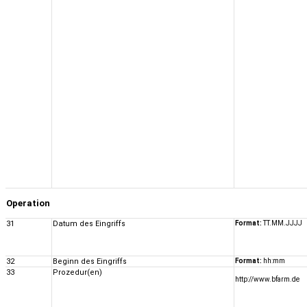
Operation
31
Datum des Eingriffs
Format:
TT.MM.JJJJ
32
Beginn des Eingriffs
Format:
hh:mm
33
Prozedur(en)
http://www.bfarm.de