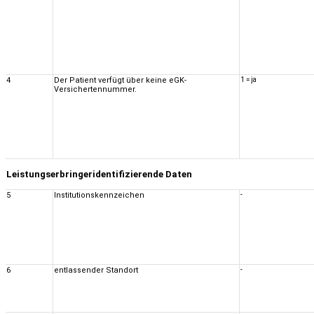
4
Der Patient verfügt über keine eGK-
1 = ja
Versichertennummer.
Leistungserbringeridentifizierende Daten
5
Institutionskennzeichen
-
6
entlassender Standort
-