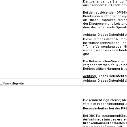
Der „behandelnde Standort“ 
auslösendem OPS-Kode erbr
Bei den auslösenden OPS-Ko
Krankenhausinformationssys
als Einschlussprozeduren des
der Diagnosen- und Leistung
dem die betreffende Operati
Achtung
: Dieses Datenfeld 
Diese Betriebsstätten-Numme
Institutionskennzeichen un
"1". Ihre Verwendung oder N
werden, wenn es keine land
gibt.
Die Betriebstätten-Nummern
vergeben werden, falls kei
Betriebsstätten-Nummer ist o
Achtung:
Dieses Datenfeld d
Achtung
: Dieses Datenfeld 
ttp://www.dkgev.de
Die (einrichtungsinterne) I
verbleibt in der Einrichtung
Besonderheiten bei der D
Bei DRG-Fallzusammenführun
Aufnahmedatum des ersten
Krankenhausaufenthaltes
z
zusammengeführten Fall.