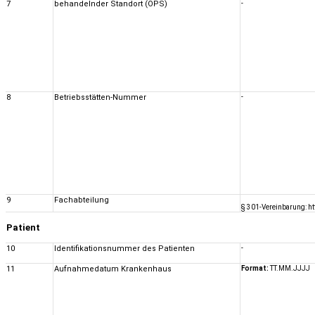
7
behandelnder Standort (OPS)
-
8
Betriebsstätten-Nummer
-
9
Fachabteilung
§ 301-Vereinbarung: h
Patient
10
Identifikationsnummer des Patienten
-
11
Aufnahmedatum Krankenhaus
Format:
TT.MM.JJJJ