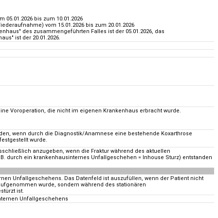
m 05.01.2026 bis zum 10.01.2026
Wiederaufnahme) vom 15.01.2026 bis zum 20.01.2026
haus" des zusammengeführten Falles ist der 05.01.2026, das
us" ist der 20.01.2026.
ine Voroperation, die nicht im eigenen Krankenhaus erbracht wurde.
erden, wenn durch die Diagnostik/Anamnese eine bestehende Koxarthrose
festgestellt wurde.
ausschließlich anzugeben, wenn die Fraktur während des aktuellen
B. durch ein krankenhausinternes Unfallgeschehen = Inhouse Sturz) entstanden
en Unfallgeschehens. Das Datenfeld ist auszufüllen, wenn der Patient nicht
 aufgenommen wurde, sondern während des stationären
ürzt ist.
nternen Unfallgeschehens