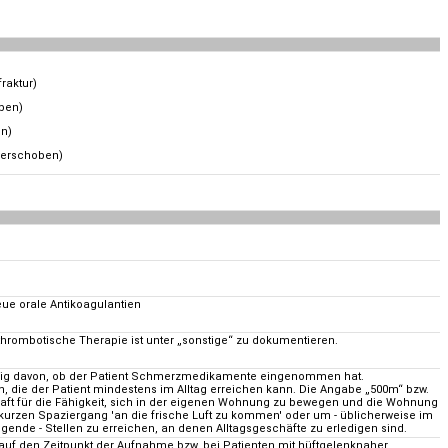
raktur)
ben)
en)
verschoben)
ue orale Antikoagulantien
ithrombotische Therapie ist unter „sonstige“ zu dokumentieren.
ig davon, ob der Patient Schmerzmedikamente eingenommen hat.
n, die der Patient mindestens im Alltag erreichen kann. Die Angabe „500m“ bzw.
haft für die Fähigkeit, sich in der eigenen Wohnung zu bewegen und die Wohnung
kurzen Spaziergang 'an die frische Luft zu kommen' oder um - üblicherweise im
ende - Stellen zu erreichen, an denen Alltagsgeschäfte zu erledigen sind.
uf den Zeitpunkt der Aufnahme bzw. bei Patienten mit hüftgelenknaher