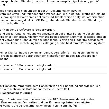
entspricht dem Standort, der die dokumentationspflichtige Leistung gemäß
ingt.
des handelt es sich um die in der OP-Dokumentation bzw. im
tem kodierten und freigegebenen Prozeduren, die in der QS-Filterbeschreibung
 jeweiligen QS-Verfahrens definiert sind. Idealerweise erfolgt der Arbeitsschritt
sverschlüsselung direkt im OP. Der „behandelnde Standort“ ist der Standort, an
on durchgeführt wird.
darf von der QS-Software vorbelegt werden.
r dient zur Unterscheidung organisatorisch getrennter Bereiche bei gleichem
d gleicher Fachabteilungsnummer. Die Betriebsstätten-Nummer ist standardmäßig
icht-Verwendung kann durch das Krankenhaus bzw. den Träger frei festgesetzt
eseinheitliche Empfehlung bzw. Festlegung für die bestimmte Verwendungsform
 eines Krankenhauses sollen jahrgangsübergreifend in der gleichen Weise
ne organisatorischen Veränderungen stattgefunden haben. Die Angabe der
ptional.
arf von der QS-Software vorbelegt werden.
darf von der QS-Software vorbelegt werden.
dentifikationsnummer wird dem Patienten von der Einrichtung zugewiesen. Sie
 und wird nicht an die Datenannahmestelle übermittelt.
RG-Fallzusammenführung
g (z.B. Wiederaufnahme innerhalb der DRG-Grenzverweildauer) ist das
 Krankenhausaufenthaltes
und das
Entlassungsdatum des letzten
u wählen. Die QS-Dokumentation bezieht sich somit auf den