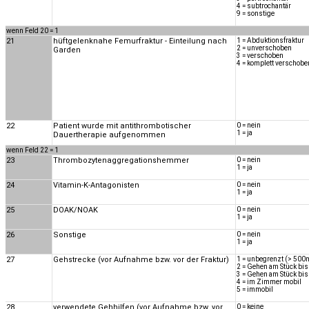
4 = subtrochantär
9 = sonstige
wenn Feld 20 = 1
21
hüftgelenknahe Femurfraktur - Einteilung nach
1 = Abduktionsfraktur
2 = unverschoben
Garden
3 = verschoben
4 = komplett verschobe
22
Patient wurde mit antithrombotischer
0 = nein
1 = ja
Dauertherapie aufgenommen
wenn Feld 22 = 1
23
Thrombozytenaggregationshemmer
0 = nein
1 = ja
24
Vitamin-K-Antagonisten
0 = nein
1 = ja
25
DOAK/NOAK
0 = nein
1 = ja
26
Sonstige
0 = nein
1 = ja
27
Gehstrecke (vor Aufnahme bzw. vor der Fraktur)
1 = unbegrenzt (> 500
2 = Gehen am Stück bi
3 = Gehen am Stück bi
4 = im Zimmer mobil
5 = immobil
28
verwendete Gehhilfen (vor Aufnahme bzw. vor
0 = keine