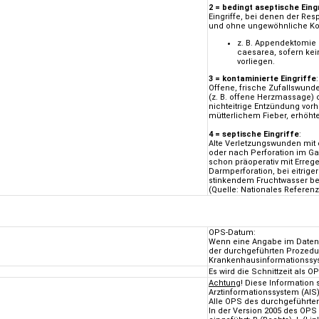
2 = bedingt aseptische Eing
Eingriffe, bei denen der Resp
und ohne ungewöhnliche Kon
z. B. Appendektomie 
caesarea, sofern kei
vorliegen.
3 = kontaminierte Eingriffe
:
Offene, frische Zufallswun
(z. B. offene Herzmassage) o
nichteitrige Entzündung vor
mütterlichem Fieber, erhöh
4 = septische Eingriffe
:
Alte Verletzungswunden mit d
oder nach Perforation im Gas
schon präoperativ mit Errege
Darmperforation, bei eitriger
stinkendem Fruchtwasser be
(Quelle: Nationales Referen
OPS-Datum:
Wenn eine Angabe im Datenel
der durchgeführten Prozedu
Krankenhausinformationssyst
Es wird die Schnittzeit als 
Achtung
! Diese Information
Arztinformationssystem (AI
Alle OPS des durchgeführten
In der Version 2005 des OPS