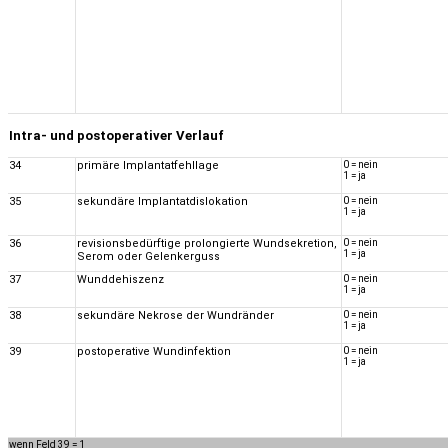
Intra- und postoperativer Verlauf
34
primäre Implantatfehllage
0 = nein
1 = ja
35
sekundäre Implantatdislokation
0 = nein
1 = ja
36
revisionsbedürftige prolongierte Wundsekretion,
0 = nein
1 = ja
Serom oder Gelenkerguss
37
Wunddehiszenz
0 = nein
1 = ja
38
sekundäre Nekrose der Wundränder
0 = nein
1 = ja
39
postoperative Wundinfektion
0 = nein
1 = ja
wenn Feld 39 = 1