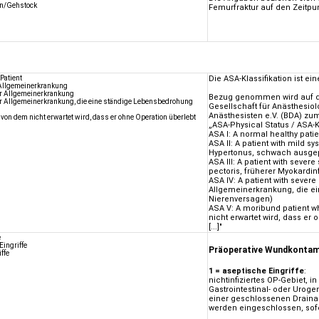
en/Gehstock
Femurfraktur auf den Zeitpunk
Patient
Die ASA-Klassifikation ist ei
r Allgemeinerkrankung
er Allgemeinerkrankung
Bezug genommen wird auf d
er Allgemeinerkrankung, die eine ständige Lebensbedrohung
Gesellschaft für Anästhesio
Anästhesisten e.V. (BDA) zum
 von dem nicht erwartet wird, dass er ohne Operation überlebt
„ASA-Physical Status / ASA-K
ASA I: A normal healthy pati
ASA II: A patient with mild s
Hypertonus, schwach ausgep
ASA III: A patient with seve
pectoris, früherer Myokardin
ASA IV: A patient with severe
Allgemeinerkrankung, die ein
Nierenversagen)
ASA V: A moribund patient wh
nicht erwartet wird, dass er
[...]"
e
Eingriffe
Präoperative Wundkontami
ffe
1 = aseptische Eingriffe
:
nichtinfiziertes OP-Gebiet, 
Gastrointestinal- oder Uroge
einer geschlossenen Draina
werden eingeschlossen, sofern 