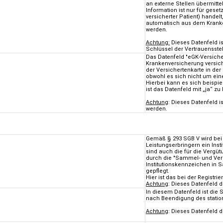
an externe Stellen übermitte
Information ist nur für gese
versicherter Patient) hande
automatisch aus dem Kranke
werden.
Achtung:
Dieses Datenfeld i
Schlüssel der Vertrauensstel
Das Datenfeld "eGK-Versiche
Krankenversicherung versich
der Versichertenkarte in der
obwohl es sich nicht um eine
Hierbei kann es sich beispi
ist das Datenfeld mit „ja“ z
Achtung
: Dieses Datenfeld 
werden.
Gemäß § 293 SGB V wird bei
Leistungserbringern ein Inst
sind auch die für die Vergü
durch die "Sammel- und Verg
Institutionskennzeichen in S
gepflegt.
Hier ist das bei der Registr
Achtung
: Dieses Datenfeld 
In diesem Datenfeld ist die
nach Beendigung des station
Achtung
: Dieses Datenfeld 