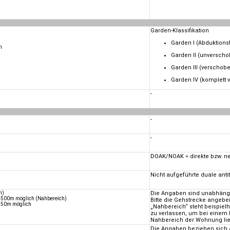
Garden-Klassifikation
Garden I (Abduktionsf
n
Garden II (unverscho
Garden III (verschob
Garden IV (komplett 
-
-
-
DOAK/NOAK = direkte bzw. ne
Nicht aufgeführte duale ant
m)
Die Angaben sind unabhäng
s 500m möglich (Nahbereich)
Bitte die Gehstrecke angebe
s 50m möglich
„Nahbereich“ steht beispiel
zu verlassen, um bei einem 
Nahbereich der Wohnung lieg
Die Angaben beziehen sich a