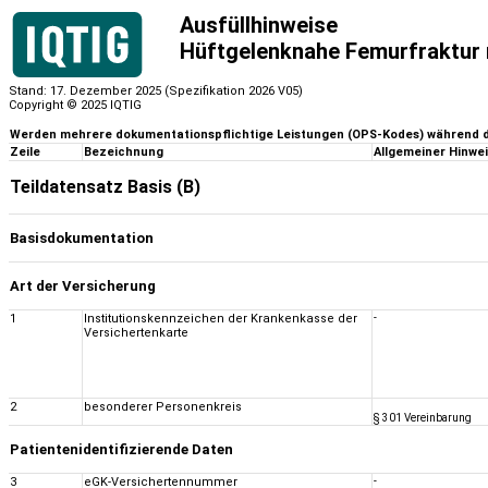
Ausfüllhinweise
Hüftgelenknahe Femurfraktur 
Stand: 17. Dezember 2025 (Spezifikation 2026 V05)
Copyright © 2025 IQTIG
Werden mehrere dokumentationspflichtige Leistungen (OPS-Kodes) während des
Zeile
Bezeichnung
Allgemeiner Hinwe
Teildatensatz Basis (B)
Basisdokumentation
Art der Versicherung
1
Institutionskennzeichen der Krankenkasse der
-
Versichertenkarte
2
besonderer Personenkreis
§ 301 Vereinbarung
Patientenidentifizierende Daten
3
eGK-Versichertennummer
-