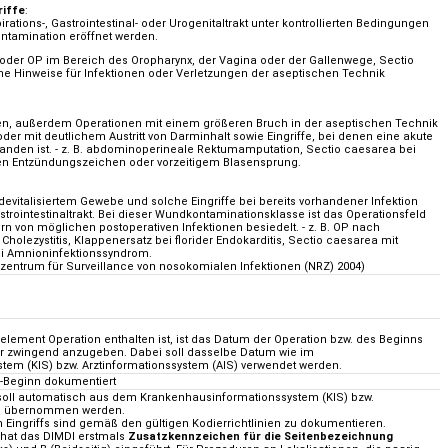
riffe
:
irations-, Gastrointestinal- oder Urogenitaltrakt unter kontrollierten Bedingungen
tamination eröffnet werden.
oder OP im Bereich des Oropharynx, der Vagina oder der Gallenwege, Sectio
ne Hinweise für Infektionen oder Verletzungen der aseptischen Technik
den, außerdem Operationen mit einem größeren Bruch in der aseptischen Technik
der mit deutlichem Austritt von Darminhalt sowie Eingriffe, bei denen eine akute
handen ist. - z. B. abdominoperineale Rektumamputation, Sectio caesarea bei
ten Entzündungszeichen oder vorzeitigem Blasensprung.
evitalisiertem Gewebe und solche Eingriffe bei bereits vorhandener Infektion
trointestinaltrakt. Bei dieser Wundkontaminationsklasse ist das Operationsfeld
rn von möglichen postoperativen Infektionen besiedelt. - z. B. OP nach
 Cholezystitis, Klappenersatz bei florider Endokarditis, Sectio caesarea mit
i Amnioninfektionssyndrom.
zzentrum für Surveillance von nosokomialen Infektionen (NRZ) 2004)
ement Operation enthalten ist, ist das Datum der Operation bzw. des Beginns
r zwingend anzugeben. Dabei soll dasselbe Datum wie im
em (KIS) bzw. Arztinformationssystem (AIS) verwendet werden.
OP-Beginn dokumentiert
 soll automatisch aus dem Krankenhausinformationssystem (KIS) bzw.
S) übernommen werden.
 Eingriffs sind gemäß den gültigen Kodierrichtlinien zu dokumentieren.
 hat das DIMDI erstmals
Zusatzkennzeichen für die Seitenbezeichnung