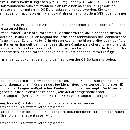
lt (z.B. Datenübermittlung nach § 21 KHEntgG oder § 301 Abs. 3 SGB V). Diese
tzlich Versicherte relevant. Wenn es sich um einen solchen Fall (gesetzlich
lt, muss die Information im QS-Datensatz dokumentiert werden. Sie kann
nhausinformationssystem (KIS) bzw. Arztinformationssystem (AIS) übernommen
st vor dem QS-Export an die zuständige Datenannahmestelle mit dem öffentlichen
le zu verschlüsseln.
rtennummer" ist für alle Patienten zu dokumentieren, die in der gesetzlichen
ert sind. In diesen Fällen beginnt das Institutionskennzeichen der Krankenkasse
 Regel mit der Zeichenkette 10. In einigen Ausnahmefällen ist dies auch der Fall,
n Patienten handelt, der in der gesetzlichen Krankenversicherung versichert ist.
elsweise um Versicherte der Postbeamtenkrankenkasse handeln. In diesen Fällen
u beantworten, da der Patient über keine eGK-Versichertennummer verfügt.
ist manuell zu dokumentieren und darf nicht von der QS-Software vorbelegt
 der Datenübermittlung zwischen den gesetzlichen Krankenkassen und den
itutionskennzeichen (IK) als eindeutige Identifizierung verwendet. Mit diesem IK
tung der Leistungen maßgeblichen Kontoverbindungen verknüpft. Die IK werden
abestelle Institutionskennzeichen (SVI)" der Arbeitsgemeinschaft
ankt Augustin (SVI, Alte Heerstraße 111, 53757 Sankt Augustin) vergeben und
ierung für die Qualitätssicherung angegebene IK zu verwenden.
darf von der QS-Software vorbelegt werden.
 Standortnummer desjenigen Standortes zu dokumentieren, aus dem der Patient
ären Aufenthaltes entlassen wird.
darf von der QS-Software vorbelegt werden.