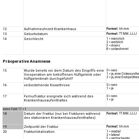
12
Aufnahmeuhrzeit Krankenhaus
Format:
hh:mm
13
Geburtsdatum
Format:
TT.MM.JJJJ
14
Geschlecht
1 = männlich
2 = weiblich
3 = divers
8 = unbestimmt
Präoperative Anamnese
15
Wurde bereits vor dem Datum des Eingriffs eine
0 = nein
1 = ja, eine Osteosynth
Voroperation am betroffenen Hüftgelenk oder
2 = ja, eine Endoprothe
hüftgelenknah durchgeführt?
16
vorbestehende Koxarthrose
0 = nein
1 = ja
17
Femurfraktur ereignete sich während des
0 = nein
1 = ja
Krankenhausaufenthaltes
wenn Feld 17 = 1
18
Datum der Fraktur (nur bei Frakturen während
Format:
TT.MM.JJJJ
des stationären Krankenhausaufenthaltes)
19
Zeitpunkt der Fraktur
Format:
hh:mm
20
Frakturlokalisation
1 = medial
2 = lateral
3 = pertrochantär