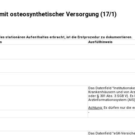
mit osteosynthetischer Versorgung (17/1)
 stationären Aufenthaltes erbracht, ist die Erstprozedur zu dokumentieren.
is
Ausfüllhinweis
Das Datenfeld "Institutions
Krankenhäusern und von Arzt
oder § 301 Abs. 3 SGB V). E
Arztinformationssystem (AI
Achtung:
Es dürfen nur die er
-
Das Datenfeld "eGK-Versich