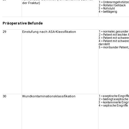
1 = Unterarmgehstütz
der Fraktur)
2 = Rollator/Gehbock
3 = Rollstuhl
4 = bettlägerig
Präoperative Befunde
29
Einstufung nach ASA-Klassifikation
1 = normaler, gesunder 
2 = Patient mit leichte
3 = Patient mit schwer
4 = Patient mit schwer
darstellt
5 = moribunder Patient,
30
Wundkontaminationsklassifikation
1 = aseptische Eingriff
2 = bedingt aseptische 
3 = kontaminierte Eingri
4 = septische Eingriffe