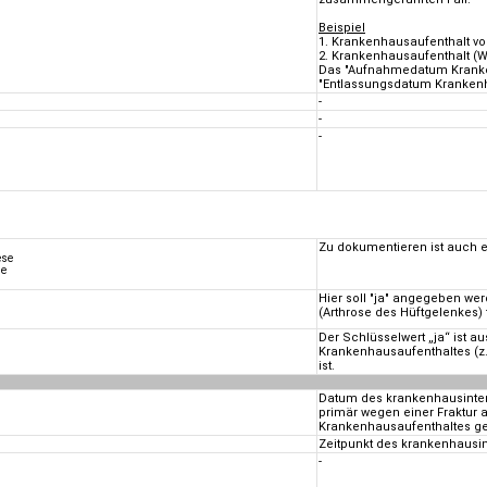
Beispiel
1. Krankenhausaufenthalt vo
2. Krankenhausaufenthalt (
Das "Aufnahmedatum Kranken
"Entlassungsdatum Krankenha
-
-
-
Zu dokumentieren ist auch e
ese
se
Hier soll "ja" angegeben w
(Arthrose des Hüftgelenkes) 
Der Schlüsselwert „ja“ ist 
Krankenhausaufenthaltes (z.
ist.
Datum des krankenhausintern
primär wegen einer Fraktur
Krankenhausaufenthaltes gest
Zeitpunkt des krankenhausi
-