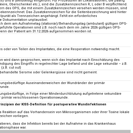
nks) und B (Beidseitig) eingeführt. Für Prozeduren an Lokalisationen, die paarig
 Niere, Oberschenkel etc.), sind die Zusatzkennzeichen R, L oder B verpflichtend.
rn des OPS, die mit einem Zusatzkennzeichen versehen werden müssen, sind
ekennzeichnet. Das Zusatzkennzeichen für die Seitenbezeichnung wird hinter
unkt als Trennzeichen angehängt. Fehlt ein erforderliches
ie Dokumentation unplausibel.
ch dem am Aufnahmetag (stationär)/Behandlungstag (ambulant) gültigen OPS-
geführte Operationen sind z.B. noch nach dem im Jahre 2026 gültigen OPS-
wenn der Patient am 31.12.2026 aufgenommen worden ist.
s oder von Teilen des Implantates, die eine Reoperation notwendig macht.
ion wird dann gesprochen, wenn sich das Implantat nach Einschätzung des
digung des Eingriffs in regelrechter Lage befand und die Lage sekundär – z.B.
(z.B. cut out)
n behandelte Serome oder Gelenkergüsse sind nicht gemeint.
dlungsbedürftige Auseinanderweichen der Wundränder der primär
wunde.
lungsbedürftige, in Folge einer Minderdurchblutung aufgetretene sekundäre
 primär verschlossenen Operationswunde.
rinzipien der KISS-Definition für postoperative Wundinfektionen
ls Reaktion auf das Vorhandensein von Mikroorganismen oder ihrer Toxine lokale
zeichen vorliegen.
stieren, dass die Infektion bereits bei der Aufnahme in das Krankenhaus
ationsphase war.