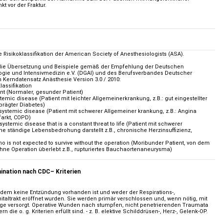
t vor der Fraktur.
ne Risikoklassifikation der American Society of Anesthesiologists (ASA).
ie Übersetzung und Beispiele gemäß der Empfehlung der Deutschen
logie und Intensivmedizin e.V. (DGAI) und des Berufsverbandes Deutscher
 Kerndatensatz Anästhesie Version 3.0 / 2010:
lassifikation
ent (Normaler, gesunder Patient)
ystemic disease (Patient mit leichter Allgemeinerkrankung, z.B.: gut eingestellter
rägter Diabetes)
re systemic disease (Patient mit schwerer Allgemeiner krankung, z.B.: Angina
farkt, COPD)
 systemic disease that is a constant threat to life (Patient mit schwerer
e ständige Lebensbedrohung darstellt z.B., chronische Herzinsuffizienz,
o is not expected to survive without the operation (Moribunder Patient, von dem
 ohne Operation überlebt z.B., rupturiertes Bauchaortenaneurysma)
nation nach CDC– Kriterien
in dem keine Entzündung vorhanden ist und weder der Respirations-,
nitaltrakt eröffnet wurden. Sie werden primär verschlossen und, wenn nötig, mit
ge versorgt. Operative Wunden nach stumpfen, nicht penetrierenden Traumata
die o. g. Kriterien erfüllt sind. - z. B. elektive Schilddrüsen-, Herz-, Gelenk-OP.