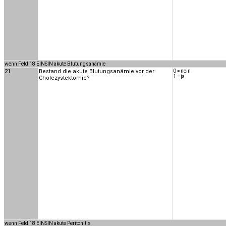
wenn Feld 18 EINSIN akute Blutungsanämie
21
Bestand die akute Blutungsanämie vor der
0 = nein
1 = ja
Cholezystektomie?
wenn Feld 18 EINSIN akute Peritonitis