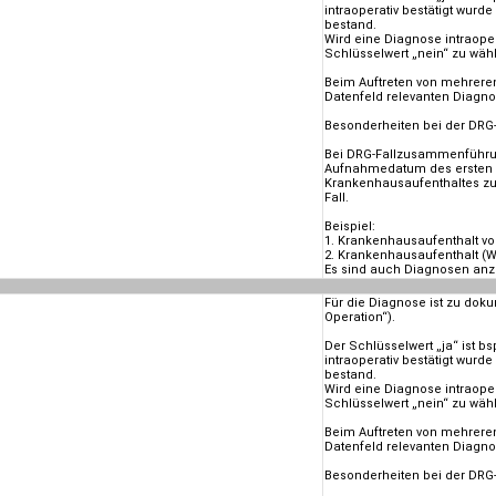
intraoperativ bestätigt wurd
bestand.
Wird eine Diagnose intraope
Schlüsselwert „nein“ zu wäh
Beim Auftreten von mehreren
Datenfeld relevanten Diagno
Besonderheiten bei der DR
Bei DRG-Fallzusammenführun
Aufnahmedatum des ersten 
Krankenhausaufenthaltes zu
Fall.
Beispiel:
1. Krankenhausaufenthalt vo
2. Krankenhausaufenthalt (W
Es sind auch Diagnosen anzu
Für die Diagnose ist zu doku
Operation“).
Der Schlüsselwert „ja“ ist b
intraoperativ bestätigt wurd
bestand.
Wird eine Diagnose intraope
Schlüsselwert „nein“ zu wäh
Beim Auftreten von mehreren
Datenfeld relevanten Diagno
Besonderheiten bei der DR