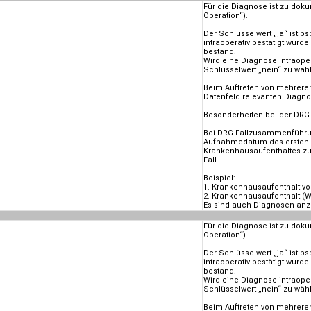
Für die Diagnose ist zu doku
Operation“).
Der Schlüsselwert „ja“ ist b
intraoperativ bestätigt wurd
bestand.
Wird eine Diagnose intraope
Schlüsselwert „nein“ zu wäh
Beim Auftreten von mehreren
Datenfeld relevanten Diagno
Besonderheiten bei der DR
Bei DRG-Fallzusammenführun
Aufnahmedatum des ersten 
Krankenhausaufenthaltes zu
Fall.
Beispiel:
1. Krankenhausaufenthalt vo
2. Krankenhausaufenthalt (W
Es sind auch Diagnosen anzu
Für die Diagnose ist zu doku
Operation“).
Der Schlüsselwert „ja“ ist b
intraoperativ bestätigt wurd
bestand.
Wird eine Diagnose intraope
Schlüsselwert „nein“ zu wäh
Beim Auftreten von mehreren