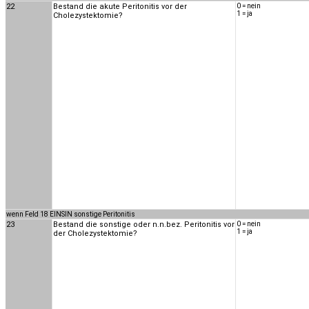
22
Bestand die akute Peritonitis vor der
0 = nein
1 = ja
Cholezystektomie?
wenn Feld 18 EINSIN sonstige Peritonitis
23
Bestand die sonstige oder n.n.bez. Peritonitis vor
0 = nein
1 = ja
der Cholezystektomie?