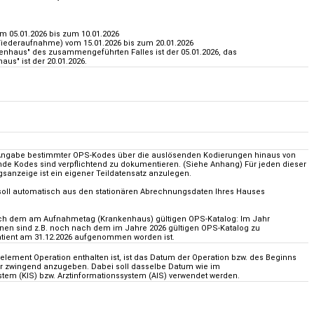
m 05.01.2026 bis zum 10.01.2026
Wiederaufnahme) vom 15.01.2026 bis zum 20.01.2026
haus" des zusammengeführten Falles ist der 05.01.2026, das
us" ist der 20.01.2026.
e Angabe bestimmter OPS-Kodes über die auslösenden Kodierungen hinaus von
de Kodes sind verpflichtend zu dokumentieren. (Siehe Anhang) Für jeden dieser
anzeige ist ein eigener Teildatensatz anzulegen.
soll automatisch aus den stationären Abrechnungsdaten Ihres Hauses
ch dem am Aufnahmetag (Krankenhaus) gültigen OPS-Katalog: Im Jahr
onen sind z.B. noch nach dem im Jahre 2026
gültigen OPS-Katalog zu
tient am 31.12.2026
aufgenommen worden ist.
ement Operation enthalten ist, ist das Datum der Operation bzw. des Beginns
r zwingend anzugeben. Dabei soll dasselbe Datum wie im
em (KIS) bzw. Arztinformationssystem (AIS) verwendet werden.