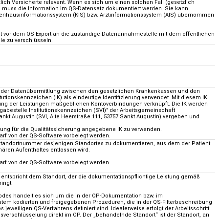
tzlich Versicherte relevant. Wenn es sich um einen solchen Fall (gesetzlich
lt, muss die Information im QS-Datensatz dokumentiert werden. Sie kann
nhausinformationssystem (KIS) bzw. Arztinformationssystem (AIS) übernommen
st vor dem QS-Export an die zuständige Datenannahmestelle mit dem öffentlichen
le zu verschlüsseln.
 der Datenübermittlung zwischen den gesetzlichen Krankenkassen und den
itutionskennzeichen (IK) als eindeutige Identifizierung verwendet. Mit diesem IK
tung der Leistungen maßgeblichen Kontoverbindungen verknüpft. Die IK werden
abestelle Institutionskennzeichen (SVI)" der Arbeitsgemeinschaft
ankt Augustin (SVI, Alte Heerstraße 111, 53757 Sankt Augustin) vergeben und
ierung für die Qualitätssicherung angegebene IK zu verwenden.
darf von der QS-Software vorbelegt werden.
 Standortnummer desjenigen Standortes zu dokumentieren, aus dem der Patient
ären Aufenthaltes entlassen wird.
darf von der QS-Software vorbelegt werden.
entspricht dem Standort, der die dokumentationspflichtige Leistung gemäß
ingt.
des handelt es sich um die in der OP-Dokumentation bzw. im
tem kodierten und freigegebenen Prozeduren, die in der QS-Filterbeschreibung
 jeweiligen QS-Verfahrens definiert sind. Idealerweise erfolgt der Arbeitsschritt
sverschlüsselung direkt im OP. Der „behandelnde Standort“ ist der Standort, an