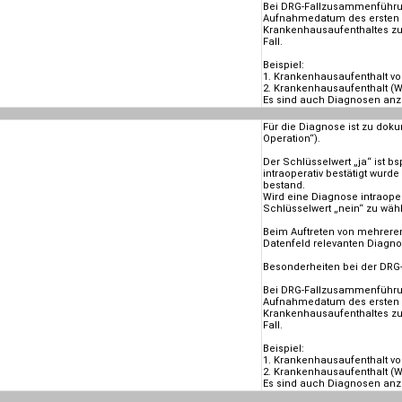
Bei DRG-Fallzusammenführun
Aufnahmedatum des ersten 
Krankenhausaufenthaltes zu
Fall.
Beispiel:
1. Krankenhausaufenthalt vo
2. Krankenhausaufenthalt (W
Es sind auch Diagnosen anzu
Für die Diagnose ist zu doku
Operation“).
Der Schlüsselwert „ja“ ist b
intraoperativ bestätigt wurd
bestand.
Wird eine Diagnose intraope
Schlüsselwert „nein“ zu wäh
Beim Auftreten von mehreren
Datenfeld relevanten Diagno
Besonderheiten bei der DR
Bei DRG-Fallzusammenführun
Aufnahmedatum des ersten 
Krankenhausaufenthaltes zu
Fall.
Beispiel:
1. Krankenhausaufenthalt vo
2. Krankenhausaufenthalt (W
Es sind auch Diagnosen anzu