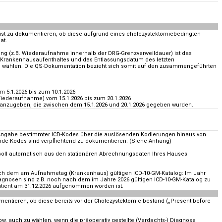
on ist zu dokumentieren, ob diese aufgrund eines cholezystektomiebedingten
at.
g (z.B. Wiederaufnahme innerhalb der DRG-Grenzverweildauer) ist das
Krankenhausaufenthaltes und das Entlassungsdatum des letzten
 wählen. Die QS-Dokumentation bezieht sich somit auf den zusammengeführten
m 5.1.2026 bis zum 10.1.2026
iederaufnahme) vom 15.1.2026 bis zum 20.1.2026
 anzugeben, die zwischen dem 15.1.2026 und 20.1.2026 gegeben wurden.
e Angabe bestimmter ICD-Kodes über die auslösenden Kodierungen hinaus von
nde Kodes sind verpflichtend zu dokumentieren. (Siehe Anhang)
soll automatisch aus den stationären Abrechnungsdaten Ihres Hauses
ch dem am Aufnahmetag (Krankenhaus) gültigen ICD-10-GM-Katalog: Im Jahr
iagnosen sind z.B. noch nach dem im Jahre 2026 gültigen ICD-10-GM-Katalog zu
tient am 31.12.2026 aufgenommen worden ist.
mentieren, ob diese bereits vor der Cholezystektomie bestand („Present before
spw. auch zu wählen, wenn die präoperativ gestellte (Verdachts-) Diagnose