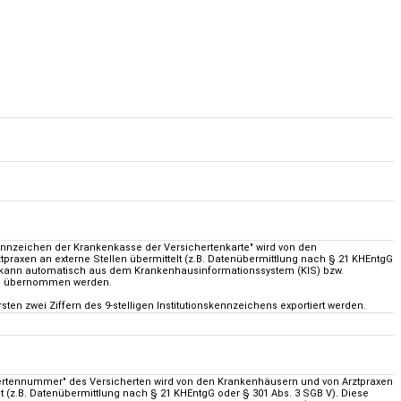
kennzeichen der Krankenkasse der Versichertenkarte" wird von den
praxen an externe Stellen übermittelt (z.B. Datenübermittlung nach § 21 KHEntgG
s kann automatisch aus dem Krankenhausinformationssystem (KIS) bzw.
S) übernommen werden.
sten zwei Ziffern des 9-stelligen Institutionskennzeichens exportiert werden.
ertennummer" des Versicherten wird von den Krankenhäusern und von Arztpraxen
lt (z.B. Datenübermittlung nach § 21 KHEntgG oder § 301 Abs. 3 SGB V). Diese