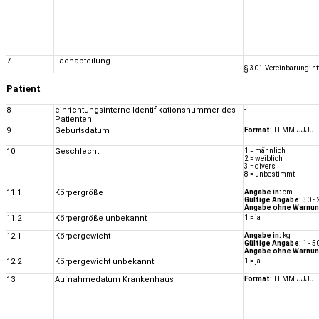
7
Fachabteilung
§ 301-Vereinbarung: h
Patient
8
einrichtungsinterne Identifikationsnummer des
-
Patienten
9
Geburtsdatum
Format:
TT.MM.JJJJ
10
Geschlecht
1 = männlich
2 = weiblich
3 = divers
8 = unbestimmt
11.1
Körpergröße
Angabe in:
cm
Gültige Angabe:
30 - 
Angabe ohne Warnun
11.2
Körpergröße unbekannt
1 = ja
12.1
Körpergewicht
Angabe in:
kg
Gültige Angabe:
1 - 5
Angabe ohne Warnun
12.2
Körpergewicht unbekannt
1 = ja
13
Aufnahmedatum Krankenhaus
Format:
TT.MM.JJJJ