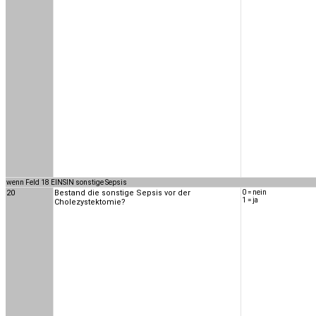
wenn Feld 18 EINSIN sonstige Sepsis
20
Bestand die sonstige Sepsis vor der
0 = nein
1 = ja
Cholezystektomie?