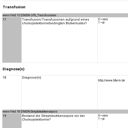
Transfusion
wenn Feld 15 EINSIN OPS_Transfusionen
17
Transfusion/Transfusionen aufgrund eines
0 = nein
1 = ja
cholezystektomiebedingten Blutverlustes?
Diagnose(n)
18
Diagnose(n)
http://www.bfarm.de
wenn Feld 18 EINSIN Streptokokkensepsis
19
Bestand die Streptokokkensepsis vor der
0 = nein
1 = ja
Cholezystektomie?