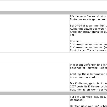
Für die erste Bluttransfusi
Blutverlustes stattgefunden h
Bei DRG-Fallzusammenführun
Aufnahmedatum des ersten 
Krankenhausaufenthaltes zu
Fall.
Beispiel:
1. Krankenhausaufenthalt vo
2. Krankenhausaufenthalt (W
Es sind auch Transfusionen
In diesem Verfahren ist di
besonderer Relevanz. Folge
Achtung! Diese Information 
übernommen werden.
Die Kodierung geschieht na
2027 gestellte Entlassungsd
dokumentieren, wenn der Pa
Für die Diagnose ist zu doku
Operation“).
Der Schlüsselwert „ja“ ist b