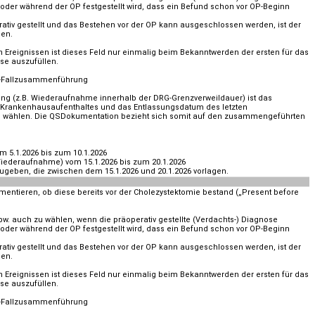
e oder während der OP festgestellt wird, dass ein Befund schon vor OP-Beginn
rativ gestellt und das Bestehen vor der OP kann ausgeschlossen werden, ist der
len.
 Ereignissen ist dieses Feld nur einmalig beim Bekanntwerden der ersten für das
se auszufüllen.
G-Fallzusammenführung
g (z.B. Wiederaufnahme innerhalb der DRG-Grenzverweildauer) ist das
Krankenhausaufenthaltes und das Entlassungsdatum des letzten
 wählen. Die QSDokumentation bezieht sich somit auf den zusammengeführten
m 5.1.2026 bis zum 10.1.2026
iederaufnahme) vom 15.1.2026 bis zum 20.1.2026
geben, die zwischen dem 15.1.2026 und 20.1.2026 vorlagen.
mentieren, ob diese bereits vor der Cholezystektomie bestand („Present before
spw. auch zu wählen, wenn die präoperativ gestellte (Verdachts-) Diagnose
e oder während der OP festgestellt wird, dass ein Befund schon vor OP-Beginn
rativ gestellt und das Bestehen vor der OP kann ausgeschlossen werden, ist der
len.
 Ereignissen ist dieses Feld nur einmalig beim Bekanntwerden der ersten für das
se auszufüllen.
G-Fallzusammenführung