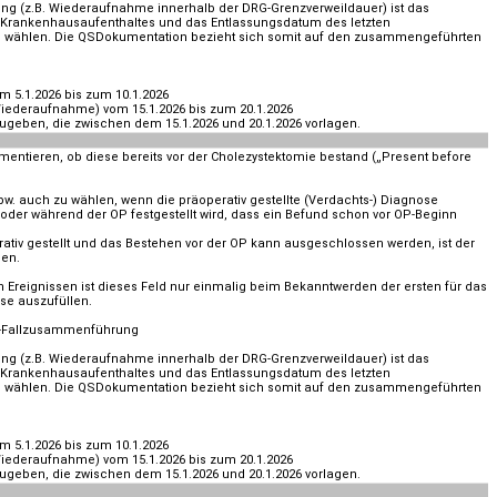
g (z.B. Wiederaufnahme innerhalb der DRG-Grenzverweildauer) ist das
Krankenhausaufenthaltes und das Entlassungsdatum des letzten
 wählen. Die QSDokumentation bezieht sich somit auf den zusammengeführten
m 5.1.2026 bis zum 10.1.2026
iederaufnahme) vom 15.1.2026 bis zum 20.1.2026
geben, die zwischen dem 15.1.2026 und 20.1.2026 vorlagen.
mentieren, ob diese bereits vor der Cholezystektomie bestand („Present before
spw. auch zu wählen, wenn die präoperativ gestellte (Verdachts-) Diagnose
e oder während der OP festgestellt wird, dass ein Befund schon vor OP-Beginn
rativ gestellt und das Bestehen vor der OP kann ausgeschlossen werden, ist der
len.
 Ereignissen ist dieses Feld nur einmalig beim Bekanntwerden der ersten für das
se auszufüllen.
G-Fallzusammenführung
g (z.B. Wiederaufnahme innerhalb der DRG-Grenzverweildauer) ist das
Krankenhausaufenthaltes und das Entlassungsdatum des letzten
 wählen. Die QSDokumentation bezieht sich somit auf den zusammengeführten
m 5.1.2026 bis zum 10.1.2026
iederaufnahme) vom 15.1.2026 bis zum 20.1.2026
geben, die zwischen dem 15.1.2026 und 20.1.2026 vorlagen.