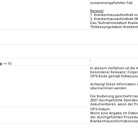
zusammengeführten Fall.
Beispiel
1. Krankenhausaufenthalt vo
2. Krankenhausaufenthalt (
Das "Aufnahmedatum Kranken
"Entlassungsdatum Krankenha
-
g:
<= 10
In diesem Verfahren ist di
besonderer Relevanz. Folgen
OPS-Kode gemäß Entlassungs
Achtung! Diese Information 
übernommen werden.
Die Kodierung geschieht na
2027
durchgeführte Operati
dokumentieren, wenn der Pa
OPS-Datum:
Wenn eine Angabe im Datenel
der durchgeführten Prozedu
Krankenhausinformationssyst