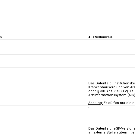
is
Ausfüllhinweis
Das Datenfeld "Institutions
Krankenhäusern und von Arzt
oder § 301 Abs. 3 SGB V). E
Arztinformationssystem (AI
Achtung:
Es dürfen nur die er
-
Das Datenfeld "eGK-Versich
an externe Stellen übermitte