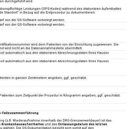
on durchgeführt wird.
onspflichtige Leistungen (OPS-Kodes) während des stationären Aufenthaltes
de Standort“ in Bezug auf die Erstprozedur zu dokumentieren.
darf von der QS-Software vorbelegt werden.
darf von der QS-Software vorbelegt werden.
dentifikationsnummer wird dem Patienten von der Einrichtung zugewiesen. Sie
 und wird nicht an die Datenannahmestelle übermittelt.
soll automatisch aus den stationären Abrechnungsdaten Ihres Hauses
soll automatisch aus den stationären Abrechnungsdaten Ihres Hauses
atienten in ganzen Zentimetern angeben, ggf. geschätzt.
 Patienten zum Zeitpunkt der Prozedur in Kilogramm angeben, ggf. geschätzt.
RG-Fallzusammenführung
g (z.B. Wiederaufnahme innerhalb der DRG-Grenzverweildauer) ist das
 Krankenhausaufenthaltes
und das
Entlassungsdatum des letzten
u wählen. Die QS-Dokumentation bezieht sich somit auf den