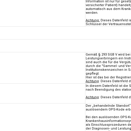
Information ist nur für gese
versicherter Patient) hande
automatisch aus dem Kranke
werden.
Achtung:
Dieses Datenfeld i
Schlüssel der Vertrauensstel
Gemäß § 293 SGB V wird bei
Leistungserbringern ein Inst
sind auch die für die Vergü
durch die "Sammel- und Verg
Institutionskennzeichen in S
gepflegt.
Hier ist das bei der Registr
Achtung
: Dieses Datenfeld 
In diesem Datenfeld ist die
nach Beendigung des station
Achtung
: Dieses Datenfeld 
Der „behandelnde Standort“ 
auslösendem OPS-Kode erbr
Bei den auslösenden OPS-Ko
Krankenhausinformationssys
als Einschlussprozeduren des
der Diagnosen- und Leistung