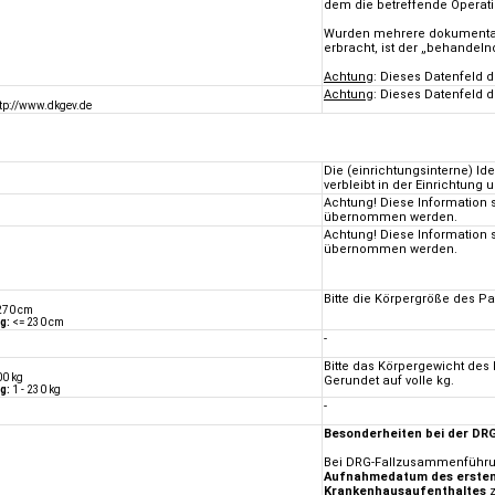
dem die betreffende Operati
Wurden mehrere dokumentati
erbracht, ist der „behandeln
Achtung
: Dieses Datenfeld 
Achtung
: Dieses Datenfeld 
ttp://www.dkgev.de
Die (einrichtungsinterne) I
verbleibt in der Einrichtung
Achtung! Diese Information 
übernommen werden.
Achtung! Diese Information 
übernommen werden.
Bitte die Körpergröße des P
270 cm
g:
<= 230 cm
-
Bitte das Körpergewicht des
00 kg
Gerundet auf volle kg.
g:
1 - 230 kg
-
Besonderheiten bei der D
Bei DRG-Fallzusammenführun
Aufnahmedatum des ersten
Krankenhausaufenthaltes
z