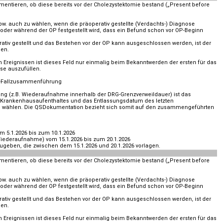
mentieren, ob diese bereits vor der Cholezystektomie bestand („Present before
spw. auch zu wählen, wenn die präoperativ gestellte (Verdachts-) Diagnose
e oder während der OP festgestellt wird, dass ein Befund schon vor OP-Beginn
rativ gestellt und das Bestehen vor der OP kann ausgeschlossen werden, ist der
len.
 Ereignissen ist dieses Feld nur einmalig beim Bekanntwerden der ersten für das
se auszufüllen.
G-Fallzusammenführung
g (z.B. Wiederaufnahme innerhalb der DRG-Grenzverweildauer) ist das
Krankenhausaufenthaltes und das Entlassungsdatum des letzten
 wählen. Die QSDokumentation bezieht sich somit auf den zusammengeführten
m 5.1.2026 bis zum 10.1.2026
iederaufnahme) vom 15.1.2026 bis zum 20.1.2026
geben, die zwischen dem 15.1.2026 und 20.1.2026 vorlagen.
mentieren, ob diese bereits vor der Cholezystektomie bestand („Present before
spw. auch zu wählen, wenn die präoperativ gestellte (Verdachts-) Diagnose
e oder während der OP festgestellt wird, dass ein Befund schon vor OP-Beginn
rativ gestellt und das Bestehen vor der OP kann ausgeschlossen werden, ist der
len.
 Ereignissen ist dieses Feld nur einmalig beim Bekanntwerden der ersten für das