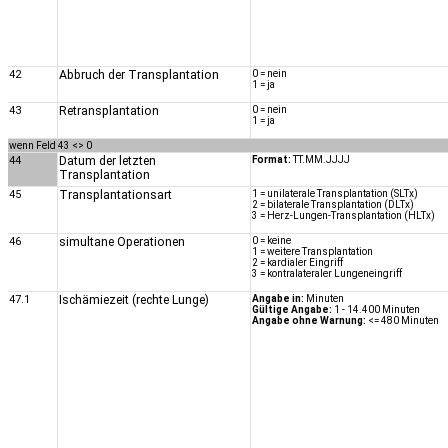
42
Abbruch der Transplantation
0 = nein
1 = ja
43
Retransplantation
0 = nein
1 = ja
wenn Feld 43 <> 0
44
Datum der letzten
Format:
TT.MM.JJJJ
Transplantation
45
Transplantationsart
1 = unilaterale Transplantation (SLTx)
2 = bilaterale Transplantation (DLTx)
3 = Herz-Lungen-Transplantation (HLTx)
46
simultane Operationen
0 = keine
1 = weitere Transplantation
2 = kardialer Eingriff
3 = kontralateraler Lungeneingriff
47.1
Ischämiezeit (rechte Lunge)
Angabe in:
Minuten
Gültige Angabe:
1 - 14.400 Minuten
Angabe ohne Warnung:
<= 480 Minuten