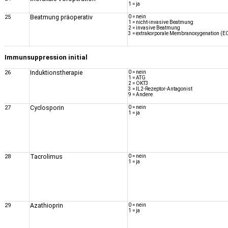
1 = ja
25
Beatmung präoperativ
0 = nein
1 = nicht-invasive Beatmung
2 = invasive Beatmung
3 = extrakorporale Membranoxygenation 
Immunsuppression initial
26
Induktionstherapie
0 = nein
1 = ATG
2 = OKT3
3 = IL2-Rezeptor-Antagonist
9 = Andere
27
Cyclosporin
0 = nein
1 = ja
28
Tacrolimus
0 = nein
1 = ja
29
Azathioprin
0 = nein
1 = ja