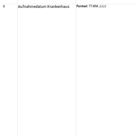
9
Aufnahmedatum Krankenhaus
Format:
TT.MM.JJJJ