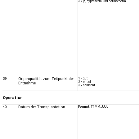
3 = ja, hypotherm und normotherm
39
Organqualität zum Zeitpunkt der
1 = gut
2 = mittel
Entnahme
3 = schlecht
Operation
40
Datum der Transplantation
Format:
TT.MM.JJJJ