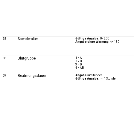
35
Spenderalter
Gültige Angabe:
0 - 200
Angabe ohne Warnung:
<= 130
36
Blutgruppe
1 = A
2 = B
3 = 0
4 = AB
37
Beatmungsdauer
Angabe in:
Stunden
Gültige Angabe:
>= 1 Stunden