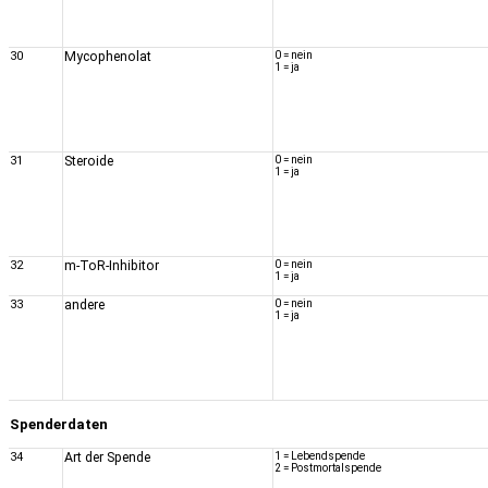
30
Mycophenolat
0 = nein
1 = ja
31
Steroide
0 = nein
1 = ja
32
m-ToR-Inhibitor
0 = nein
1 = ja
33
andere
0 = nein
1 = ja
Spenderdaten
34
Art der Spende
1 = Lebendspende
2 = Postmortalspende