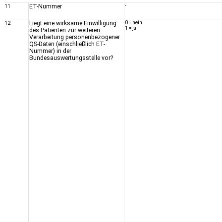
11
ET-Nummer
-
12
Liegt eine wirksame Einwilligung
0 = nein
1 = ja
des Patienten zur weiteren
Verarbeitung personenbezogener
QS-Daten (einschließlich ET-
Nummer) in der
Bundesauswertungsstelle vor?