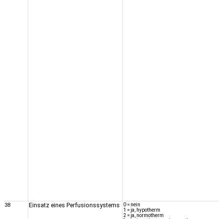
38
Einsatz eines Perfusionssystems
0 = nein
1 = ja, hypotherm
2 = ja, normotherm