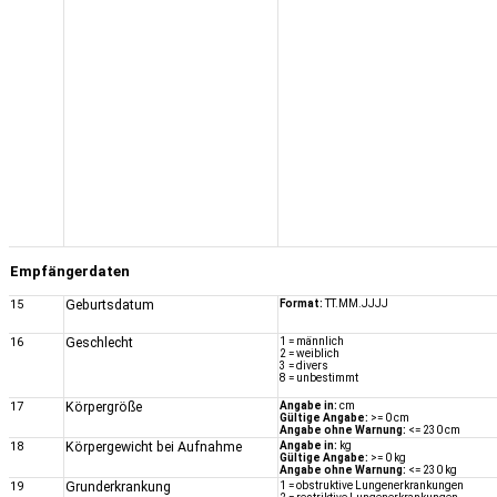
Empfängerdaten
15
Geburtsdatum
Format:
TT.MM.JJJJ
16
Geschlecht
1 = männlich
2 = weiblich
3 = divers
8 = unbestimmt
17
Körpergröße
Angabe in:
cm
Gültige Angabe:
>= 0 cm
Angabe ohne Warnung:
<= 230 cm
18
Körpergewicht bei Aufnahme
Angabe in:
kg
Gültige Angabe:
>= 0 kg
Angabe ohne Warnung:
<= 230 kg
19
Grunderkrankung
1 = obstruktive Lungenerkrankungen