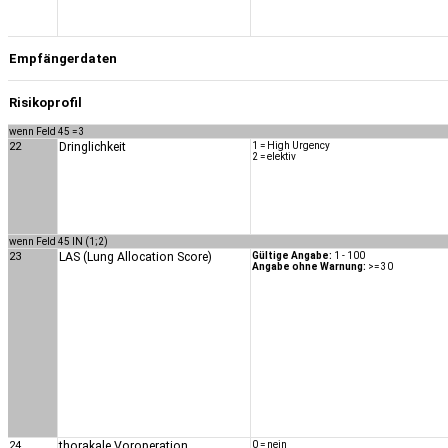
Empfängerdaten
Risikoprofil
wenn Feld 45 = 3
22
Dringlichkeit
1 = High Urgency
2 = elektiv
wenn Feld 45 IN (1;2)
23
LAS (Lung Allocation Score)
Gültige Angabe:
1 - 100
Angabe ohne Warnung:
>= 30
24
thorakale Voroperation
0 = nein