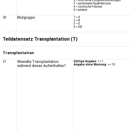
2 = restriktive Lungenerkrankungen
3 = pulmonale Hypertension
4 = zystische Fibrose
9 = andere
20
Blutgruppe
1 = A
2 = B
3 = 0
4 = AB
Teildatensatz Transplantation (T)
Transplantation
21
Wievielte Transplantation
Gültige Angabe:
>= 1
Angabe ohne Warnung:
<= 10
während dieses Aufenthaltes?