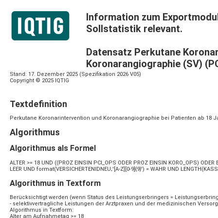
Information zum Exportmodul. 
Sollstatistik relevant.
Datensatz Perkutane Koronar
Koronarangiographie (SV) (P
Stand: 17. Dezember 2025 (Spezifikation 2026 V05)
Copyright © 2025 IQTIG
Textdefinition
Perkutane Koronarintervention und Koronarangiographie bei Patienten ab 18 J
Algorithmus
Algorithmus als Formel
ALTER >= 18 UND ((PROZ EINSIN PCI_OPS ODER PROZ EINSIN KORO_OPS) ODER EBM E
LEER UND format(VERSICHERTENIDNEU;'[A-Z][0-9]{9}') = WAHR UND LENGTH(KASS
Algorithmus in Textform
Berücksichtigt werden (wenn Status des Leistungserbringers = Leistungserbrin
- selektivvertragliche Leistungen der Arztpraxen und der medizinischen Vers
Algorithmus in Textform:
Alter am Aufnahmetag >= 18