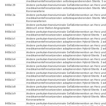
medikamentefreisetzenden selbstexpandierenden Stents: 5 se
8-83d.29
Andere perkutan-transluminale Gefäßintervention an Herz und
medikamentefreisetzenden selbstexpandierenden Stents: Mind
Koronararterie
8-83d.2a
Andere perkutan-transluminale Gefäßintervention an Herz und
medikamentefreisetzenden selbstexpandierenden Stents: Min
Koronararterien
8-83d.9
Andere perkutan-transluminale Gefäßintervention an Herz un
Abbruch einer Ballon-Angioplastie
8-83d.b0
Andere perkutan-transluminale Gefäßintervention an Herz und
medikamentefreisetzenden adaptierenden Hybrid-Stents: 1 adap
8-83d.b1
Andere perkutan-transluminale Gefäßintervention an Herz und
medikamentefreisetzenden adaptierenden Hybrid-Stents: 2 ada
8-83d.b2
Andere perkutan-transluminale Gefäßintervention an Herz und
medikamentefreisetzenden adaptierenden Hybrid-Stents: 2 ada
8-83d.b3
Andere perkutan-transluminale Gefäßintervention an Herz und
medikamentefreisetzenden adaptierenden Hybrid-Stents: 3 ada
8-83d.b4
Andere perkutan-transluminale Gefäßintervention an Herz und
medikamentefreisetzenden adaptierenden Hybrid-Stents: 3 ada
8-83d.b5
Andere perkutan-transluminale Gefäßintervention an Herz und
medikamentefreisetzenden adaptierenden Hybrid-Stents: 4 ada
8-83d.b6
Andere perkutan-transluminale Gefäßintervention an Herz und
medikamentefreisetzenden adaptierenden Hybrid-Stents: 4 ada
8-83d.b7
Andere perkutan-transluminale Gefäßintervention an Herz und
medikamentefreisetzenden adaptierenden Hybrid-Stents: 5 ada
8-83d.b8
Andere perkutan-transluminale Gefäßintervention an Herz und
medikamentefreisetzenden adaptierenden Hybrid-Stents: 5 ada
8-83d.b9
Andere perkutan-transluminale Gefäßintervention an Herz und
medikamentefreisetzenden adaptierenden Hybrid-Stents: Minde
Koronararterie
8-83d.ba
Andere perkutan-transluminale Gefäßintervention an Herz und