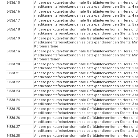
8-83d.15
Andere perkutan-transluminale Gefäßintervention an Herz und
medikamentefreisetzenden selbstexpandierenden Stents: 4 sel
8-83d.16
Andere perkutan-transluminale Gefäßintervention an Herz und
medikamentefreisetzenden selbstexpandierenden Stents: 4 se
8-83d.17
Andere perkutan-transluminale Gefäßintervention an Herz und
medikamentefreisetzenden selbstexpandierenden Stents: 5 sel
8-83d.18
Andere perkutan-transluminale Gefäßintervention an Herz und
medikamentefreisetzenden selbstexpandierenden Stents: 5 se
8-83d.19
Andere perkutan-transluminale Gefäßintervention an Herz und
medikamentefreisetzenden selbstexpandierenden Stents: Mind
Koronararterie
8-83d.1a
Andere perkutan-transluminale Gefäßintervention an Herz und
medikamentefreisetzenden selbstexpandierenden Stents: Min
Koronararterien
8-83d.20
Andere perkutan-transluminale Gefäßintervention an Herz und
medikamentefreisetzenden selbstexpandierenden Stents: 1 sel
8-83d.21
Andere perkutan-transluminale Gefäßintervention an Herz und
medikamentefreisetzenden selbstexpandierenden Stents: 2 sel
8-83d.22
Andere perkutan-transluminale Gefäßintervention an Herz und
medikamentefreisetzenden selbstexpandierenden Stents: 2 se
8-83d.23
Andere perkutan-transluminale Gefäßintervention an Herz und
medikamentefreisetzenden selbstexpandierenden Stents: 3 sel
8-83d.24
Andere perkutan-transluminale Gefäßintervention an Herz und
medikamentefreisetzenden selbstexpandierenden Stents: 3 se
8-83d.25
Andere perkutan-transluminale Gefäßintervention an Herz und
medikamentefreisetzenden selbstexpandierenden Stents: 4 sel
8-83d.26
Andere perkutan-transluminale Gefäßintervention an Herz und
medikamentefreisetzenden selbstexpandierenden Stents: 4 se
8-83d.27
Andere perkutan-transluminale Gefäßintervention an Herz und
medikamentefreisetzenden selbstexpandierenden Stents: 5 sel
8-83d.28
Andere perkutan-transluminale Gefäßintervention an Herz und