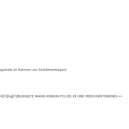
agsärzte im Rahmen von Selektivverträgen)
\+!])?([Gg])?([RLBrlb])?$';WAHR) KEINSIN PCI_ICD_EX UND VERSICHERTENIDNEU <>