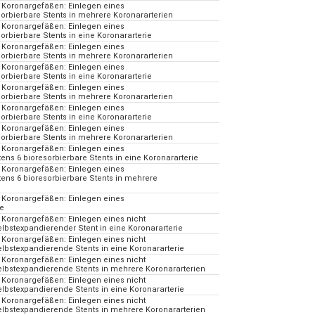
 Koronargefäßen: Einlegen eines
orbierbare Stents in mehrere Koronararterien
 Koronargefäßen: Einlegen eines
rbierbare Stents in eine Koronararterie
 Koronargefäßen: Einlegen eines
orbierbare Stents in mehrere Koronararterien
 Koronargefäßen: Einlegen eines
rbierbare Stents in eine Koronararterie
 Koronargefäßen: Einlegen eines
orbierbare Stents in mehrere Koronararterien
 Koronargefäßen: Einlegen eines
rbierbare Stents in eine Koronararterie
 Koronargefäßen: Einlegen eines
orbierbare Stents in mehrere Koronararterien
 Koronargefäßen: Einlegen eines
ns 6 bioresorbierbare Stents in eine Koronararterie
 Koronargefäßen: Einlegen eines
ens 6 bioresorbierbare Stents in mehrere
 Koronargefäßen: Einlegen eines
ge
 Koronargefäßen: Einlegen eines nicht
bstexpandierender Stent in eine Koronararterie
 Koronargefäßen: Einlegen eines nicht
bstexpandierende Stents in eine Koronararterie
 Koronargefäßen: Einlegen eines nicht
lbstexpandierende Stents in mehrere Koronararterien
 Koronargefäßen: Einlegen eines nicht
bstexpandierende Stents in eine Koronararterie
 Koronargefäßen: Einlegen eines nicht
lbstexpandierende Stents in mehrere Koronararterien