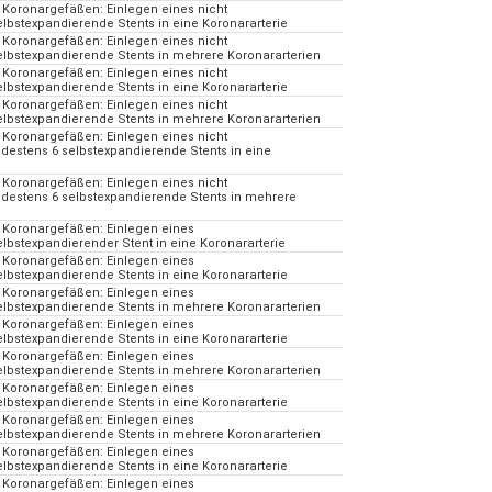
 Koronargefäßen: Einlegen eines nicht
bstexpandierende Stents in eine Koronararterie
 Koronargefäßen: Einlegen eines nicht
lbstexpandierende Stents in mehrere Koronararterien
 Koronargefäßen: Einlegen eines nicht
bstexpandierende Stents in eine Koronararterie
 Koronargefäßen: Einlegen eines nicht
lbstexpandierende Stents in mehrere Koronararterien
 Koronargefäßen: Einlegen eines nicht
estens 6 selbstexpandierende Stents in eine
 Koronargefäßen: Einlegen eines nicht
destens 6 selbstexpandierende Stents in mehrere
 Koronargefäßen: Einlegen eines
bstexpandierender Stent in eine Koronararterie
 Koronargefäßen: Einlegen eines
bstexpandierende Stents in eine Koronararterie
 Koronargefäßen: Einlegen eines
lbstexpandierende Stents in mehrere Koronararterien
 Koronargefäßen: Einlegen eines
bstexpandierende Stents in eine Koronararterie
 Koronargefäßen: Einlegen eines
lbstexpandierende Stents in mehrere Koronararterien
 Koronargefäßen: Einlegen eines
bstexpandierende Stents in eine Koronararterie
 Koronargefäßen: Einlegen eines
lbstexpandierende Stents in mehrere Koronararterien
 Koronargefäßen: Einlegen eines
bstexpandierende Stents in eine Koronararterie
 Koronargefäßen: Einlegen eines