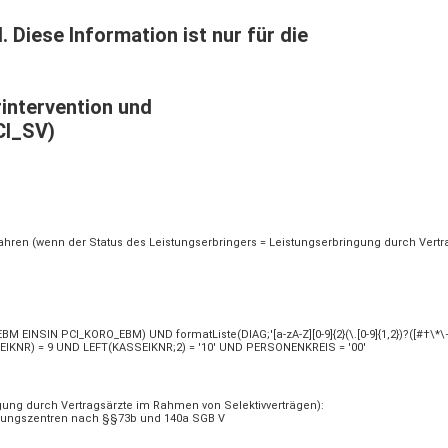
Diese Information ist nur für die
intervention und
CI_SV)
ahren (wenn der Status des Leistungserbringers = Leistungserbringung durch Vertr
INSIN PCI_KORO_EBM) UND formatListe(DIAG;'[a-zA-Z][0-9]{2}(\.[0-9]{1,2})?([#†\*
EIKNR) = 9 UND LEFT(KASSEIKNR;2) = '10' UND PERSONENKREIS = '00'
gung durch Vertragsärzte im Rahmen von Selektivverträgen):
orgungszentren nach §§73b und 140a SGB V