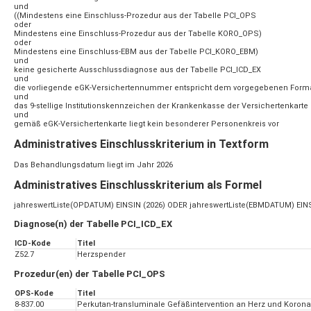
und
((Mindestens eine Einschluss-Prozedur aus der Tabelle PCI_OPS
oder
Mindestens eine Einschluss-Prozedur aus der Tabelle KORO_OPS)
oder
Mindestens eine Einschluss-EBM aus der Tabelle PCI_KORO_EBM)
und
keine gesicherte Ausschlussdiagnose aus der Tabelle PCI_ICD_EX
und
die vorliegende eGK-Versichertennummer entspricht dem vorgegebenen Form
und
das 9-stellige Institutionskennzeichen der Krankenkasse der Versichertenkarte 
und
gemäß eGK-Versichertenkarte liegt kein besonderer Personenkreis vor
Administratives Einschlusskriterium in Textform
Das Behandlungsdatum liegt im Jahr 2026
Administratives Einschlusskriterium als Formel
jahreswertListe(OPDATUM) EINSIN (2026) ODER jahreswertListe(EBMDATUM) EINS
Diagnose(n) der Tabelle PCI_ICD_EX
ICD-Kode
Titel
Z52.7
Herzspender
Prozedur(en) der Tabelle PCI_OPS
OPS-Kode
Titel
8-837.00
Perkutan-transluminale Gefäßintervention an Herz und Koronar