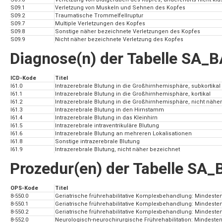
S09.1
Verletzung von Muskeln und Sehnen des Kopfes
S09.2
Traumatische Trommelfellruptur
S09.7
Multiple Verletzungen des Kopfes
S09.8
Sonstige näher bezeichnete Verletzungen des Kopfes
S09.9
Nicht näher bezeichnete Verletzung des Kopfes
Diagnose(n) der Tabelle SA_
ICD-Kode
Titel
I61.0
Intrazerebrale Blutung in die Großhirnhemisphäre, subkortikal
I61.1
Intrazerebrale Blutung in die Großhirnhemisphäre, kortikal
I61.2
Intrazerebrale Blutung in die Großhirnhemisphäre, nicht nähe
I61.3
Intrazerebrale Blutung in den Hirnstamm
I61.4
Intrazerebrale Blutung in das Kleinhirn
I61.5
Intrazerebrale intraventrikuläre Blutung
I61.6
Intrazerebrale Blutung an mehreren Lokalisationen
I61.8
Sonstige intrazerebrale Blutung
I61.9
Intrazerebrale Blutung, nicht näher bezeichnet
Prozedur(en) der Tabelle S
OPS-Kode
Titel
8-550.0
Geriatrische frührehabilitative Komplexbehandlung: Mindest
8-550.1
Geriatrische frührehabilitative Komplexbehandlung: Mindest
8-550.2
Geriatrische frührehabilitative Komplexbehandlung: Mindest
8-552.0
Neurologisch-neurochirurgische Frührehabilitation: Mindeste