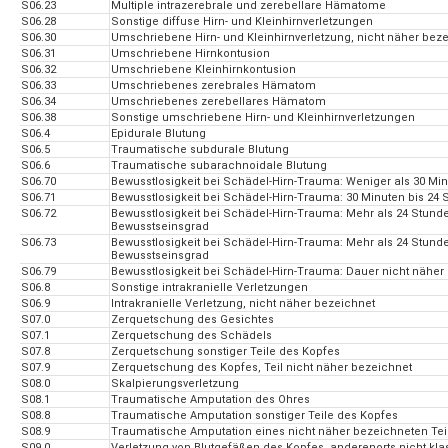
S06.23
Multiple intrazerebrale und zerebellare Hämatome
S06.28
Sonstige diffuse Hirn- und Kleinhirnverletzungen
S06.30
Umschriebene Hirn- und Kleinhirnverletzung, nicht näher bez
S06.31
Umschriebene Hirnkontusion
S06.32
Umschriebene Kleinhirnkontusion
S06.33
Umschriebenes zerebrales Hämatom
S06.34
Umschriebenes zerebellares Hämatom
S06.38
Sonstige umschriebene Hirn- und Kleinhirnverletzungen
S06.4
Epidurale Blutung
S06.5
Traumatische subdurale Blutung
S06.6
Traumatische subarachnoidale Blutung
S06.70
Bewusstlosigkeit bei Schädel-Hirn-Trauma: Weniger als 30 Mi
S06.71
Bewusstlosigkeit bei Schädel-Hirn-Trauma: 30 Minuten bis 24
S06.72
Bewusstlosigkeit bei Schädel-Hirn-Trauma: Mehr als 24 Stun
Bewusstseinsgrad
S06.73
Bewusstlosigkeit bei Schädel-Hirn-Trauma: Mehr als 24 Stun
Bewusstseinsgrad
S06.79
Bewusstlosigkeit bei Schädel-Hirn-Trauma: Dauer nicht näher
S06.8
Sonstige intrakranielle Verletzungen
S06.9
Intrakranielle Verletzung, nicht näher bezeichnet
S07.0
Zerquetschung des Gesichtes
S07.1
Zerquetschung des Schädels
S07.8
Zerquetschung sonstiger Teile des Kopfes
S07.9
Zerquetschung des Kopfes, Teil nicht näher bezeichnet
S08.0
Skalpierungsverletzung
S08.1
Traumatische Amputation des Ohres
S08.8
Traumatische Amputation sonstiger Teile des Kopfes
S08.9
Traumatische Amputation eines nicht näher bezeichneten Tei
S09.0
Verletzung von Blutgefäßen des Kopfes, anderenorts nicht klass