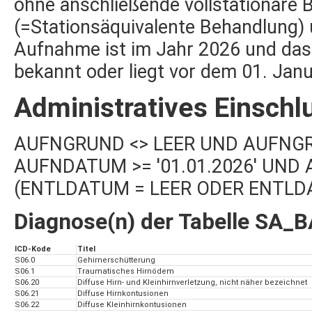
ohne anschließende vollstationäre 
(=Stationsäquivalente Behandlung) 
Aufnahme ist im Jahr 2026 und das
bekannt oder liegt vor dem 01. Jan
Administratives Einschl
AUFNGRUND <> LEER UND AUFNGRUND 
AUFNDATUM >= '01.01.2026' UND 
(ENTLDATUM = LEER ODER ENTLDAT
Diagnose(n) der Tabelle SA_
ICD-Kode
Titel
S06.0
Gehirnerschütterung
S06.1
Traumatisches Hirnödem
S06.20
Diffuse Hirn- und Kleinhirnverletzung, nicht näher bezeichnet
S06.21
Diffuse Hirnkontusionen
S06.22
Diffuse Kleinhirnkontusionen