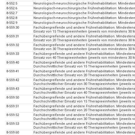
8-552.5
Neurologisch-neurochirurgische Frührehabilitation: Mindeste
8-552.6
Neurologisch-neurochirurgische Frührehabilitation: Mindeste
8-552.7
Neurologisch-neurochirurgische Frührehabilitation: Mindeste
8-552.8
Neurologisch-neurochirurgische Frührehabilitation: Mindeste
8-552.9
Neurologisch-neurochirurgische Frührehabilitation: Mindest
8-559.30
Fachübergreifende und andere Frührehabilitation: Mindestens
Einsatz von 15 Therapieeinheiten (jeweils von mindestens 30
8-559.31
Fachübergreifende und andere Frührehabilitation: Mindestens
Einsatz von 20 Therapieeinheiten (jeweils von mindestens 30
8-559.32
Fachübergreifende und andere Frührehabilitation: Mindestens
Einsatz von 30 Therapieeinheiten (jeweils von mindestens 30
8-559.33
Fachübergreifende und andere Frührehabilitation: Mindestens
Einsatz von 40 Therapieeinheiten (jeweils von mindestens 30
8-559.40
Fachübergreifende und andere Frührehabilitation: Mindesten
Durchschnittlicher Einsatz von 15 Therapieeinheiten (jeweils
8-559.41
Fachübergreifende und andere Frührehabilitation: Mindesten
Durchschnittlicher Einsatz von 20 Therapieeinheiten (jeweils
8-559.42
Fachübergreifende und andere Frührehabilitation: Mindesten
Durchschnittlicher Einsatz von 30 Therapieeinheiten (jeweils
8-559.43
Fachübergreifende und andere Frührehabilitation: Mindesten
Durchschnittlicher Einsatz von 40 Therapieeinheiten (jeweils
8-559.50
Fachübergreifende und andere Frührehabilitation: Mindesten
Durchschnittlicher Einsatz von 15 Therapieeinheiten (jeweils
8-559.51
Fachübergreifende und andere Frührehabilitation: Mindesten
Durchschnittlicher Einsatz von 20 Therapieeinheiten (jeweils
8-559.52
Fachübergreifende und andere Frührehabilitation: Mindesten
Durchschnittlicher Einsatz von 30 Therapieeinheiten (jeweils
8-559.53
Fachübergreifende und andere Frührehabilitation: Mindesten
Durchschnittlicher Einsatz von 40 Therapieeinheiten (jeweils
8-559.60
Fachübergreifende und andere Frührehabilitation: Mindesten