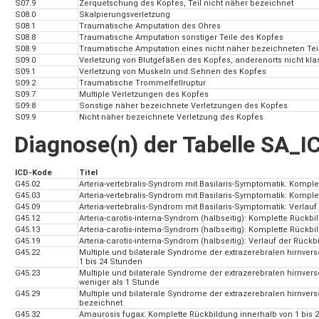
S07.9
Zerquetschung des Kopfes, Teil nicht näher bezeichnet
S08.0
Skalpierungsverletzung
S08.1
Traumatische Amputation des Ohres
S08.8
Traumatische Amputation sonstiger Teile des Kopfes
S08.9
Traumatische Amputation eines nicht näher bezeichneten Tei
S09.0
Verletzung von Blutgefäßen des Kopfes, anderenorts nicht klass
S09.1
Verletzung von Muskeln und Sehnen des Kopfes
S09.2
Traumatische Trommelfellruptur
S09.7
Multiple Verletzungen des Kopfes
S09.8
Sonstige näher bezeichnete Verletzungen des Kopfes
S09.9
Nicht näher bezeichnete Verletzung des Kopfes
Diagnose(n) der Tabelle SA_I
ICD-Kode
Titel
G45.02
Arteria-vertebralis-Syndrom mit Basilaris-Symptomatik: Komple
G45.03
Arteria-vertebralis-Syndrom mit Basilaris-Symptomatik: Kompl
G45.09
Arteria-vertebralis-Syndrom mit Basilaris-Symptomatik: Verlau
G45.12
Arteria-carotis-interna-Syndrom (halbseitig): Komplette Rückb
G45.13
Arteria-carotis-interna-Syndrom (halbseitig): Komplette Rückb
G45.19
Arteria-carotis-interna-Syndrom (halbseitig): Verlauf der Rück
G45.22
Multiple und bilaterale Syndrome der extrazerebralen hirnver
1 bis 24 Stunden
G45.23
Multiple und bilaterale Syndrome der extrazerebralen hirnver
weniger als 1 Stunde
G45.29
Multiple und bilaterale Syndrome der extrazerebralen hirnvers
bezeichnet
G45.32
Amaurosis fugax: Komplette Rückbildung innerhalb von 1 bis 