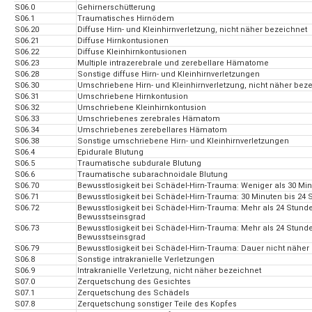
S06.0
Gehirnerschütterung
S06.1
Traumatisches Hirnödem
S06.20
Diffuse Hirn- und Kleinhirnverletzung, nicht näher bezeichnet
S06.21
Diffuse Hirnkontusionen
S06.22
Diffuse Kleinhirnkontusionen
S06.23
Multiple intrazerebrale und zerebellare Hämatome
S06.28
Sonstige diffuse Hirn- und Kleinhirnverletzungen
S06.30
Umschriebene Hirn- und Kleinhirnverletzung, nicht näher bez
S06.31
Umschriebene Hirnkontusion
S06.32
Umschriebene Kleinhirnkontusion
S06.33
Umschriebenes zerebrales Hämatom
S06.34
Umschriebenes zerebellares Hämatom
S06.38
Sonstige umschriebene Hirn- und Kleinhirnverletzungen
S06.4
Epidurale Blutung
S06.5
Traumatische subdurale Blutung
S06.6
Traumatische subarachnoidale Blutung
S06.70
Bewusstlosigkeit bei Schädel-Hirn-Trauma: Weniger als 30 Mi
S06.71
Bewusstlosigkeit bei Schädel-Hirn-Trauma: 30 Minuten bis 24
S06.72
Bewusstlosigkeit bei Schädel-Hirn-Trauma: Mehr als 24 Stun
Bewusstseinsgrad
S06.73
Bewusstlosigkeit bei Schädel-Hirn-Trauma: Mehr als 24 Stun
Bewusstseinsgrad
S06.79
Bewusstlosigkeit bei Schädel-Hirn-Trauma: Dauer nicht näher
S06.8
Sonstige intrakranielle Verletzungen
S06.9
Intrakranielle Verletzung, nicht näher bezeichnet
S07.0
Zerquetschung des Gesichtes
S07.1
Zerquetschung des Schädels
S07.8
Zerquetschung sonstiger Teile des Kopfes