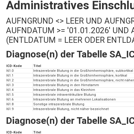
Administratives Einschl
AUFNGRUND <> LEER UND AUFNGRUND
AUFNDATUM >= '01.01.2026' UND 
(ENTLDATUM = LEER ODER ENTLDAT
Diagnose(n) der Tabelle SA_I
ICD-Kode
Titel
I61.0
Intrazerebrale Blutung in die Großhirnhemisphäre, subkortikal
I61.1
Intrazerebrale Blutung in die Großhirnhemisphäre, kortikal
I61.2
Intrazerebrale Blutung in die Großhirnhemisphäre, nicht nähe
I61.3
Intrazerebrale Blutung in den Hirnstamm
I61.4
Intrazerebrale Blutung in das Kleinhirn
I61.5
Intrazerebrale intraventrikuläre Blutung
I61.6
Intrazerebrale Blutung an mehreren Lokalisationen
I61.8
Sonstige intrazerebrale Blutung
I61.9
Intrazerebrale Blutung, nicht näher bezeichnet
Diagnose(n) der Tabelle SA_
ICD-Kode
Titel