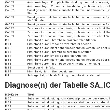
G45.33
Amaurosis fugax: Komplette Rückbildung innerhalb von wenige
G45.39
Amaurosis fugax: Verlauf der Rückbildung nicht näher bezeic
G45.82
Sonstige zerebrale transitorische Ischämie und verwandte Sy
Stunden
G45.83
Sonstige zerebrale transitorische Ischämie und verwandte S
als 1 Stunde
G45.89
Sonstige zerebrale transitorische Ischämie und verwandte Sy
G45.92
Zerebrale transitorische Ischämie, nicht näher bezeichnet: K
G45.93
Zerebrale transitorische Ischämie, nicht näher bezeichnet: K
G45.99
Zerebrale transitorische Ischämie, nicht näher bezeichnet: V
I63.0
Hirninfarkt durch Thrombose präzerebraler Arterien
I63.1
Hirninfarkt durch Embolie präzerebraler Arterien
I63.2
Hirninfarkt durch nicht näher bezeichneten Verschluss oder S
I63.3
Hirninfarkt durch Thrombose zerebraler Arterien
I63.4
Hirninfarkt durch Embolie zerebraler Arterien
I63.5
Hirninfarkt durch nicht näher bezeichneten Verschluss oder S
I63.6
Hirninfarkt durch Thrombose der Hirnvenen, nichteitrig
I63.8
Sonstiger Hirninfarkt
I63.9
Hirninfarkt, nicht näher bezeichnet
I64
Schlaganfall, nicht als Blutung oder Infarkt bezeichnet
Diagnose(n) der Tabelle SA_
ICD-Kode
Titel
I60.0
Subarachnoidalblutung, vom Karotissiphon oder der Karotisb
I60.1
Subarachnoidalblutung, von der A. cerebri media ausgehend
I60.2
Subarachnoidalblutung, von der A. communicans anterior a