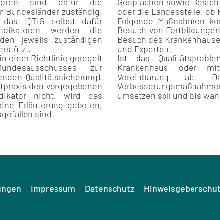
atoren sind dafür die
Gesprächen sowie Besicht
r Bundesländer zuständig.
oder die Landesstelle, ob
t das IQTIG selbst dafür
Folgende Maßnahmen kom
indikatoren werden die
Besuch von Fortbildungen,
den jeweils zuständigen
Besuch des Krankenhauses
rstützt.
und Experten.
n einer Richtlinie geregelt
Ist das Qualitätsprob
undesausschusses zur
Krankenhaus oder mit 
enden Qualitätssicherung).
Vereinbarung ab. Da
ztpraxis den vorgegebenen
Verbesserungsmaßnahmen 
ndikator nicht, wird das
umsetzen soll und bis wan
ine Erläuterung gebeten,
gefallen sind.
ungen
Impressum
Datenschutz
Hinweisgeberschut