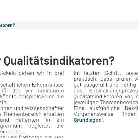
atoren?
 Qualitätsindikatoren?
ickeln gehen wir in drei
Im letzten Schritt tes
praktisch. Dabei prüfen 
nschaftlichen Erkenntnisse
gut ausgefüllt und richt
ür den wir Indikatoren
des Entwicklungsproz
könnte beispielsweise die
Qualitätsindikatoren vor
ein.
jeweiligen Themenbereich
innen und Wissenschaftler
Eine ausführliche Besc
m Themenbereich arbeiten
Vorgehensweise find
und Patienten in ein
Grundlagen
".
ngremium begleitet die
Expertise.
nen und Patienten ein, uns