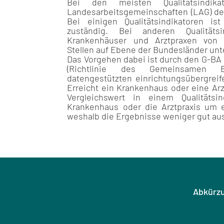
Bei den meisten Qualitätsindik
Landesarbeitsgemeinschaften (LAG) de
Bei einigen Qualitätsindikatoren is
zuständig. Bei anderen Qualitäts
Krankenhäuser und Arztpraxen von 
Stellen auf Ebene der Bundesländer unte
Das Vorgehen dabei ist durch den G-BA i
(Richtlinie des Gemeinsamen B
datengestützten einrichtungsübergreif
Erreicht ein Krankenhaus oder eine Ar
Vergleichswert in einem Qualitätsi
Krankenhaus oder die Arztpraxis um e
weshalb die Ergebnisse weniger gut aus
Abkürz