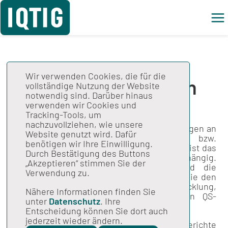
Wir verwenden Cookies, die für die
Empfehlungen an den
vollständige Nutzung der Website
notwendig sind. Darüber hinaus
G-BA: Evaluation
verwenden wir Cookies und
Tracking-Tools, um
nachzuvollziehen, wie unsere
Das IQTIG formuliert in Berichten Empfehlungen an
Website genutzt wird. Dafür
den G-BA zur Durchführung bzw.
benötigen wir Ihre Einwilligung.
Weiterentwicklung der QS-Verfahren. Dabei ist das
Durch Bestätigung des Buttons
Institut fachlich und wissenschaftlich unabhängig.
„Akzeptieren“ stimmen Sie der
In den "Methodischen Grundlagen" sind die
Verwendung zu.
wissenschaftlichen Methoden dargestellt, die den
Empfehlungen des Instituts zur Entwicklung,
Nähere Informationen finden Sie
Weiterentwicklung und Durchführung von QS-
unter
Datenschutz
. Ihre
Verfahren zugrunde liegen.
Entscheidung können Sie dort auch
jederzeit wieder ändern.
In der Katgeorie
Entwicklung
finden Sie Berichte