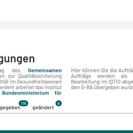
agungen
ftrag des
Gemeinsamen
Hier können Sie die Auftr
 zur Qualitätssicherung
Aufträge werden als 
alität im Gesundheitswesen
Bearbeitung im IQTIG abg
rdem arbeitet das Institut
den G-BA übergeben wurd
m
Bundesministerium für
176
6
bgegeben
geändert