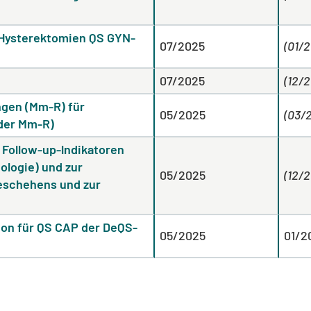
 Hysterektomien QS GYN-
07/2025
(01/
07/2025
(12/
gen (Mm-R) für
05/2025
(03/
 der Mm-R)
Follow-up-lndikatoren
ologie) und zur
05/2025
(12/
geschehens und zur
tion für QS CAP der DeQS-
05/2025
01/2