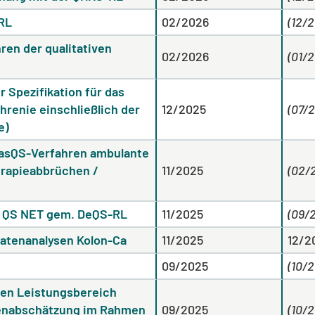
-RL
02/2026
(12/
ren der qualitativen
02/2026
(01/
r Spezifikation für das
hrenie einschließlich der
12/2025
(07/
e)
dasQS-Verfahren ambulante
erapieabbrüchen /
11/2025
(02/
e QS NET gem. DeQS-RL
11/2025
(09/
atenanalysen Kolon-Ca
11/2025
12/2
09/2025
(10/
den Leistungsbereich
genabschätzung im Rahmen
09/2025
(10/