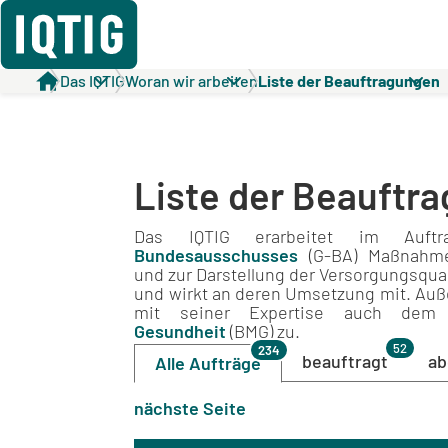
Das IQTIG
Woran wir arbeiten
Liste der Beauftragungen
Liste der Beauftr
Das IQTIG erarbeitet im Au
Bundesausschusses
(G‑BA) Maßnahmen
und zur Darstellung der Versorgungsqu
und wirkt an deren Umsetzung mit. Auße
mit seiner Expertise auch de
Gesundheit
(BMG) zu.
52
234
beauftragt
a
Alle Aufträge
nächste Seite