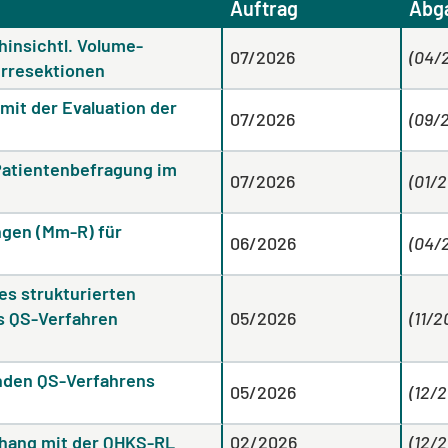
Auftrag
Abg
insichtl. Volume-
07/2026
(04/
rresektionen
mit der Evaluation der
07/2026
(09/
 Patientenbefragung im
07/2026
(01/
gen (Mm-R) für
06/2026
(04/
es strukturierten
as QS-Verfahren
05/2026
(11/2
nden QS-Verfahrens
05/2026
(12/
hang mit der QHKS-RL
02/2026
(12/