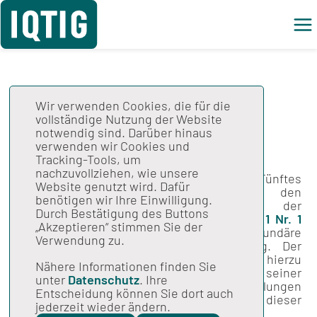
Wir verwenden Cookies, die für die
Sekundäre
vollständige Nutzung der Website
notwendig sind. Darüber hinaus
Datennutzung
verwenden wir Cookies und
Tracking-Tools, um
nachzuvollziehen, wie unsere
Nach
§ 137a Abs. 10
Sozialgesetzbuch (SGB) Fünftes
Website genutzt wird. Dafür
Buch (V) stellt das IQTIG alle bei den
benötigen wir Ihre Einwilligung.
verpflichtenden Maßnahmen der
Durch Bestätigung des Buttons
Qualitätssicherung nach
§ 136 Abs. 1 Satz 1 Nr. 1
„Akzeptieren“ stimmen Sie der
SGB V erhobenen Daten für sekundäre
Verwendung zu.
wissenschaftliche Zwecke zur Verfügung. Der
Gemeinsame Bundesausschuss
(G-BA) hat hierzu
Nähere Informationen finden Sie
gemäß
§ 137a Abs. 10 Satz 4
SGB V in seiner
unter
Datenschutz
. Ihre
Verfahrungsordnung (VerfO) Kapitel 8
Regelungen
Entscheidung können Sie dort auch
für ein transparentes Verfahren zur Nutzung dieser
jederzeit wieder ändern.
Daten festgelegt.