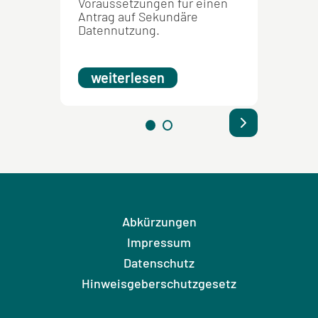
Voraussetzungen für einen
genehm
Antrag auf Sekundäre
Sekund
Datennutzung.
weit
weiterlesen
Abkürzungen
Impressum
Datenschutz
Hinweisgeberschutzgesetz