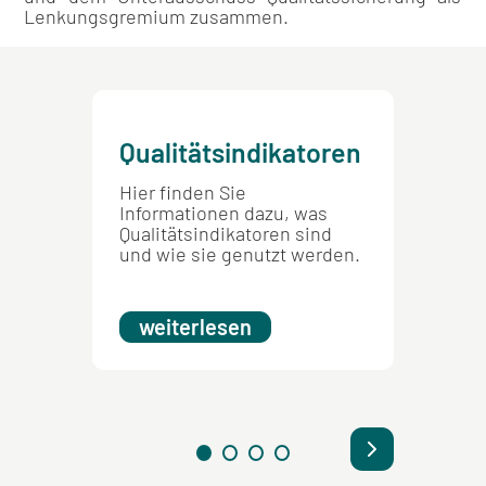
Lenkungsgremium zusammen.
Qualitätsindikatoren
Befr
Hier finden Sie
Hier fi
Informationen dazu, was
Informa
Qualitätsindikatoren sind
Befragu
und wie sie genutzt werden.
aktuell
beendet
weiterlesen
weit