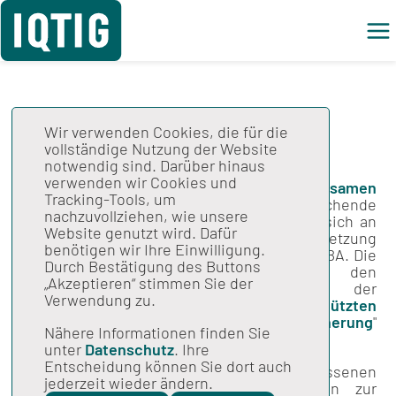
Wir verwenden Cookies, die für die
Hintergrund
vollständige Nutzung der Website
notwendig sind. Darüber hinaus
verwenden wir Cookies und
Das IQTIG entwickelt im Auftrag des
Gemeinsamen
Tracking-Tools, um
Bundesausschusses
(G-BA) extern vergleichende
nachzuvollziehen, wie unsere
Qualitätssicherungsverfahren und beteiligt sich an
Website genutzt wird. Dafür
deren Durchführung. Grundlage für die Umsetzung
benötigen wir Ihre Einwilligung.
der QS-Verfahren sind die Richtlinien des G-BA. Die
Durch Bestätigung des Buttons
meisten QS-Verfahren sind in den
„Akzeptieren“ stimmen Sie der
Themenspezifischen Bestimmungen der
Verwendung zu.
"
Richtlinie zur datengestützten
einrichtungsübergreifenden Qualitätssicherung
"
Nähere Informationen finden Sie
(DeQS-RL) gefasst.
unter
Datenschutz
. Ihre
Entscheidung können Sie dort auch
Alle in Deutschland nach § 108 SGB V zugelassenen
jederzeit wieder ändern.
Krankenhäuser sind an die Regelungen zur