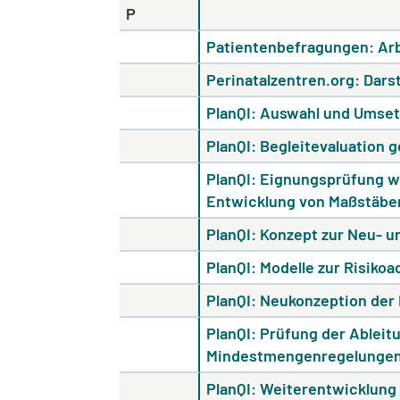
P
Patientenbefragungen: Arb
Perinatalzentren.org: Dars
PlanQI: Auswahl und Umset
PlanQI: Begleitevaluation g
PlanQI: Eignungsprüfung we
Entwicklung von Maßstäben
PlanQI: Konzept zur Neu- 
PlanQI: Modelle zur Risikoa
PlanQI: Neukonzeption der
PlanQI: Prüfung der Ableit
Mindestmengenregelunge
PlanQI: Weiterentwicklung