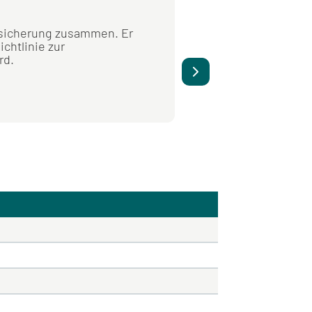
Bundesqualität
tssicherung zusammen. Er
Der Bundesqualitätsber
ichtlinie zur
einrichtungsübergrei
rd.
Gemeinsamen Bundes