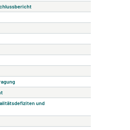
schlussbericht
fragung
ht
alitätsdefiziten und