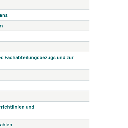
rens
rm
nes Fachabteilungsbezugs und zur
richtlinien und
zahlen