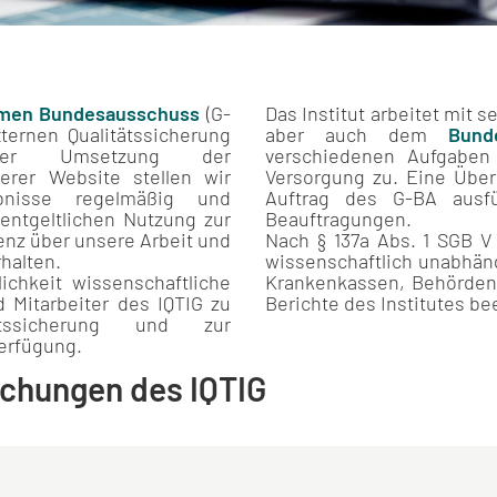
men Bundesausschuss
(G-
Das Institut arbeitet mit 
ernen Qualitätssicherung
aber auch dem
Bund
er Umsetzung der
verschiedenen Aufgaben 
serer Website stellen wir
Versorgung zu. Eine Über
bnisse regelmäßig und
Auftrag des G-BA ausfü
nentgeltlichen Nutzung zur
Beauftragungen.
enz über unsere Arbeit und
Nach § 137a Abs. 1 SGB V
rhalten.
wissenschaftlich unabhäng
lichkeit wissenschaftliche
Krankenkassen, Behörden 
d Mitarbeiter des IQTIG zu
Berichte des Institutes be
tssicherung und zur
Verfügung.
ichungen des IQTIG