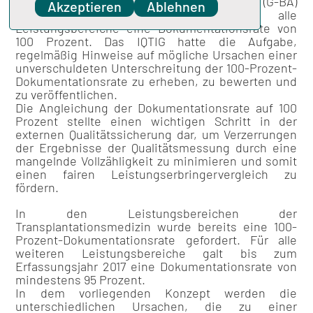
forderte der
Gemeinsame Bundesausschuss
(G-BA)
Akzeptieren
Ablehnen
ab dem Erfassungsjahr 2018 für alle
Leistungsbereiche eine Dokumentationsrate von
100 Prozent. Das IQTIG hatte die Aufgabe,
regelmäßig Hinweise auf mögliche Ursachen einer
unverschuldeten Unterschreitung der 100-Prozent-
Dokumentationsrate zu erheben, zu bewerten und
zu veröffentlichen.
Die Angleichung der Dokumentationsrate auf 100
Prozent stellte einen wichtigen Schritt in der
externen Qualitätssicherung dar, um Verzerrungen
der Ergebnisse der Qualitätsmessung durch eine
mangelnde Vollzähligkeit zu minimieren und somit
einen fairen Leistungserbringervergleich zu
fördern.
In den Leistungsbereichen der
Transplantationsmedizin wurde bereits eine 100-
Prozent-Dokumentationsrate gefordert. Für alle
weiteren Leistungsbereiche galt bis zum
Erfassungsjahr 2017 eine Dokumentationsrate von
mindestens 95 Prozent.
In dem vorliegenden Konzept werden die
unterschiedlichen Ursachen, die zu einer