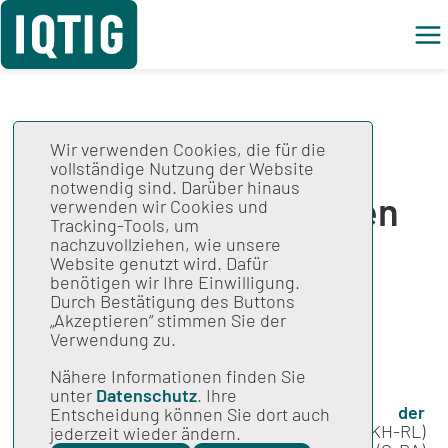
Wir verwenden Cookies, die für die
Mögliche Ursachen
vollständige Nutzung der Website
notwendig sind. Darüber hinaus
einer unverschuldeten
verwenden wir Cookies und
Tracking-Tools, um
Unterschreitung der
nachzuvollziehen, wie unsere
Website genutzt wird. Dafür
100-Prozent-
benötigen wir Ihre Einwilligung.
Durch Bestätigung des Buttons
Dokumentationsrate
„Akzeptieren“ stimmen Sie der
Verwendung zu.
(Konzept)
Nähere Informationen finden Sie
unter
Datenschutz
. Ihre
In der
Richtlinie über Maßnahmen der
Entscheidung können Sie dort auch
Qualitätssicherung in Krankenhäusern
(QSKH-RL)
jederzeit wieder ändern.