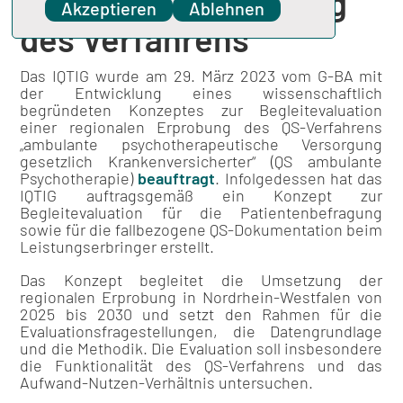
regionalen Erprobung
Akzeptieren
Ablehnen
des Verfahrens
Das IQTIG wurde am 29. März 2023 vom G-BA mit
der Entwicklung eines wissenschaftlich
begründeten Konzeptes zur Begleitevaluation
einer regionalen Erprobung des QS-Verfahrens
„ambulante psychotherapeutische Versorgung
gesetzlich Krankenversicherter“ (QS ambulante
Psychotherapie)
beauftragt
. Infolgedessen hat das
IQTIG auftragsgemäß ein Konzept zur
Begleitevaluation für die Patientenbefragung
sowie für die fallbezogene QS-Dokumentation beim
Leistungserbringer erstellt.
Das Konzept begleitet die Umsetzung der
regionalen Erprobung in Nordrhein-Westfalen von
2025 bis 2030 und setzt den Rahmen für die
Evaluationsfragestellungen, die Datengrundlage
und die Methodik. Die Evaluation soll insbesondere
die Funktionalität des QS-Verfahrens und das
Aufwand-Nutzen-Verhältnis untersuchen.