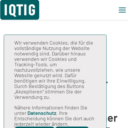
Wir verwenden Cookies, die für die
QS-Verfahren
vollständige Nutzung der Website
notwendig sind. Darüber hinaus
Ambulante
verwenden wir Cookies und
Tracking-Tools, um
Psychotherapie:
nachzuvollziehen, wie unsere
Website genutzt wird. Dafür
Abschlussbericht zur
benötigen wir Ihre Einwilligung.
Durch Bestätigung des Buttons
Entwicklung eines
„Akzeptieren“ stimmen Sie der
Verwendung zu.
Konzeptes zur
Nähere Informationen finden Sie
unter
Datenschutz
. Ihre
Begleitevaluation einer
Entscheidung können Sie dort auch
jederzeit wieder ändern.