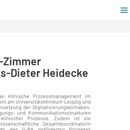
n-Zimmer
us-Dieter Heidecke
das Klinische Prozessmanagement im
t am Universitätsklinikum Leipzig und
msetzung der Digitalisierungsvorhaben,
gungs- und Kommunikationsstrukturen
klinischer Prozesse. Zudem ist sie
issenschaftliche Gesamtkoordinatorin
ds des G-BA geförderten Projektes