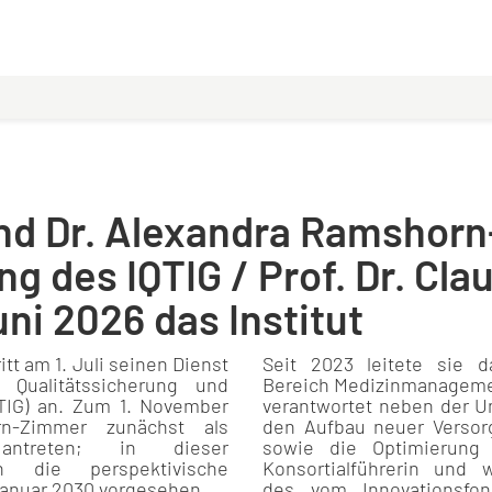
 und Dr. Alexandra Ramshor
 des IQTIG / Prof. Dr. Cla
uni 2026 das Institut
ritt am 1. Juli seinen Dienst
Seit 2023 leitete sie 
 Qualitätssicherung und
Bereich Medizinmanagemen
TIG) an. Zum 1. November
verantwortet neben der U
n-Zimmer zunächst als
den Aufbau neuer Versor
in antreten; in dieser
sowie die Optimierung 
ch die perspektivische
Konsortialführerin und w
 Januar 2030 vorgesehen.
des vom Innovationsfon