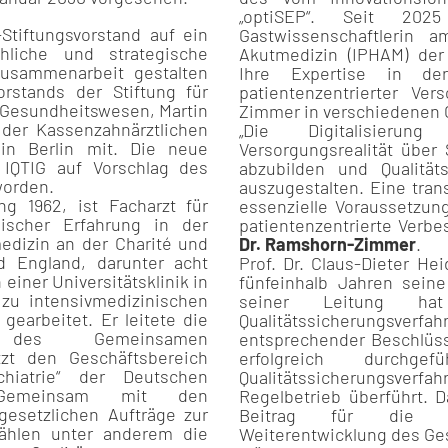
„optiSEP“. Seit 20
Stiftungsvorstand auf ein
Gastwissenschaftlerin a
hliche und strategische
Akutmedizin (IPHAM) der 
Zusammenarbeit gestalten
Ihre Expertise in der 
rstands der Stiftung für
patientenzentrierter Ver
 Gesundheitswesen, Martin
Zimmer in verschiedenen 
der Kassenzahnärztlichen
„Die Digitalisierun
in Berlin mit. Die neue
Versorgungsrealität über
 IQTIG auf Vorschlag des
abzubilden und Qualität
worden.
auszugestalten. Eine tran
g 1962, ist Facharzt für
essenzielle Voraussetzun
nischer Erfahrung in der
patientenzentrierte Verbe
edizin an der Charité und
Dr. Ramshorn-Zimmer
.
d England, darunter acht
Prof. Dr. Claus-Dieter H
 einer Universitätsklinik in
fünfeinhalb Jahren seine
 zu intensivmedizinischen
seiner Leitung ha
earbeitet. Er leitete die
Qualitätssicherungsverfa
ng des Gemeinsamen
entsprechender Beschlüss
zt den Geschäftsbereich
erfolgreich durchg
hiatrie“ der Deutschen
Qualitätssicherungsve
). Gemeinsam mit den
Regelbetrieb überführt. D
gesetzlichen Aufträge zur
Beitrag für die date
zählen unter anderem die
Weiterentwicklung des Ge