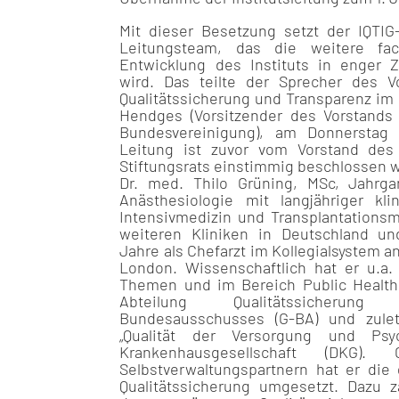
Mit dieser Besetzung setzt der IQTIG-
Leitungsteam, das die weitere fac
Entwicklung des Instituts in enger 
wird. Das teilte der Sprecher des Vo
Qualitätssicherung und Transparenz im
Hendges (Vorsitzender des Vorstands 
Bundesvereinigung), am Donnerstag 
Leitung ist zuvor vom Vorstand des
Stiftungsrats einstimmig beschlossen 
Dr. med. Thilo Grüning, MSc, Jahrgan
Anästhesiologie mit langjähriger kli
Intensivmedizin und Transplantationsm
weiteren Kliniken in Deutschland un
Jahre als Chefarzt im Kollegialsystem an
London. Wissenschaftlich hat er u.a.
Themen und im Bereich Public Health g
Abteilung Qualitätssicheru
Bundesausschusses (G-BA) und zulet
„Qualität der Versorgung und Psyc
Krankenhausgesellschaft (DKG
Selbstverwaltungspartnern hat er die 
Qualitätssicherung umgesetzt. Dazu 