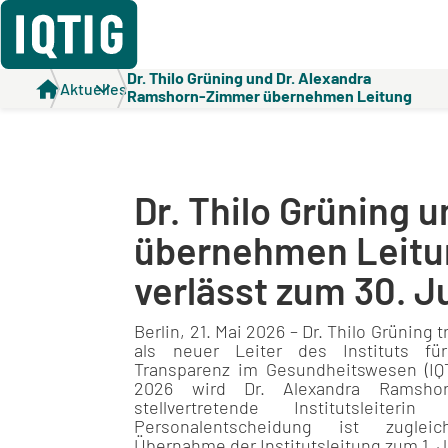
Dr. Thilo Grüning und Dr. Alexandra
Aktuelles
Ramshorn-Zimmer übernehmen Leitung
des IQTIG / Prof. Dr. Claus-Dieter Heidecke
verlässt zum 30. Juni 2026 das Institut
Dr. Thilo Grüning
übernehmen Leitung
verlässt zum 30. J
Berlin, 21. Mai 2026 – Dr. Thilo Grüning t
als neuer Leiter des Instituts für
Transparenz im Gesundheitswesen (IQ
2026 wird Dr. Alexandra Ramshor
stellvertretende Institutsleiter
Personalentscheidung ist zuglei
Übernahme der Institutsleitung zum 1.