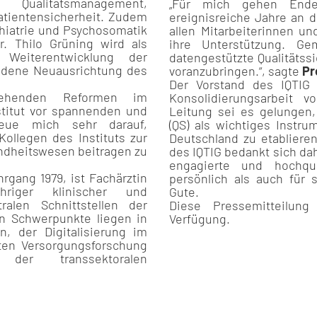
, Qualitätsmanagement,
„Für mich gehen Ende
Patientensicherheit. Zudem
ereignisreiche Jahre an d
chiatrie und Psychosomatik
allen Mitarbeiterinnen u
r. Thilo Grüning wird als
ihre Unterstützung. G
Weiterentwicklung der
datengestützte Qualitätss
undene Neuausrichtung des
voranzubringen.“, sagte
Pr
Der Vorstand des IQTIG w
tehenden Reformen im
Konsolidierungsarbeit v
titut vor spannenden und
Leitung sei es gelungen,
reue mich sehr darauf,
(QS) als wichtiges Instr
llegen des Instituts zur
Deutschland zu etabliere
undheitswesen beitragen zu
des IQTIG bedankt sich dah
engagierte und hochqua
gang 1979, ist Fachärztin
persönlich als auch für 
riger klinischer und
Gute.
ralen Schnittstellen der
Diese Pressemitteilun
en Schwerpunkte liegen in
Verfügung.
n, der Digitalisierung im
ten Versorgungsforschung
der transsektoralen