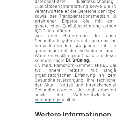
datengestützte Qualitätssicherung
Qualitätsberichterstattung sowie die 
verantwortete er die Bereiche der Psy
sowie der Transplantationsmedizin. D
erfahrener Experte die mit der 
gesetzlichen Qualitätssicherung verb
IQTIG durchführen.
„Vor dem Hintergrund der ans
Gesundheitssystem steht auch das Ins
herausfordernden Aufgaben. Ich f
gemeinsam mit den Kolleginnen und Ko
Weiterentwicklung der Qualität im Ges
können“, sagte
Dr. Grüning
.
Dr. med. Ramshorn-Zimmer, MHBA, Jahr
für Innere Medizin mit langjäh
organisatorischer Erfahrung an zent
Gesundheitsversorgung. Ihre fachlich
der Akut-, Notfall und Intensivmedizi
Gesundheitswesen, der registerbasier
sowie der Weiterentwicklung 
Versorgungsqualität.
Weitere Informationen