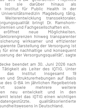
25 ist sie darüber hinaus als
m Institut für Public Health in der
Universitätsmedizin Magdeburg tätig.
Weiterentwicklung transsektoraler,
sorgungsqualität bringt Dr. Ramshorn-
Gremien und Fachgesellschaften ein.
g eröffnet neue Möglichkeiten,
 Sektorengrenzen hinweg transparenter
ssicherung wirksamer und effizienter
sparente Darstellung der Versorgung ist
g für eine nachhaltige und konsequent
sserung der Versorgungsqualität“, sagte
eidecke beendet am 30. Juni 2026 nach
 Tätigkeit als Leiter des IQTIG. Unter
t das Institut insgesamt 19
hren und Strukturerhebungen auf Basis
e des G-BA im jährlichen Regelbetrieb
eführt sowie mehrere weitere
rfahren neu entwickelt und in den
amit leistet das IQTIG einen wichtigen
ngestützte, qualitätsorientierte
sundheitswesens in Deutschland.