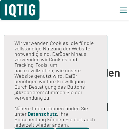
Wir verwenden Cookies, die für die
Entwicklung von
vollständige Nutzung der Website
notwendig sind. Darüber hinaus
Kriterien zu
verwenden wir Cookies und
Tracking-Tools, um
Anhaltspunkten für den
nachzuvollziehen, wie unsere
Website genutzt wird. Dafür
gezielten
benötigen wir Ihre Einwilligung.
Durch Bestätigung des Buttons
Datenabgleich der
„Akzeptieren“ stimmen Sie der
Verwendung zu.
Datenvalidierung und
Nähere Informationen finden Sie
unter
Datenschutz
. Ihre
zur Bewertung der
Entscheidung können Sie dort auch
jederzeit wieder ändern.