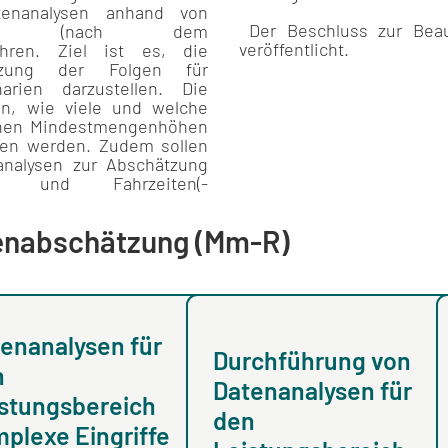
enanalysen anhand von
Der Beschluss zur Beau
daten (nach dem
veröffentlicht.
ühren. Ziel ist es, die
tzung der Folgen für
arien darzustellen. Die
len, wie viele und welche
enen Mindestmengenhöhen
sen werden. Zudem sollen
analysen zur Abschätzung
en) und Fahrzeiten(-
genabschätzung (Mm-R)
enanalysen für
Durchführung von
n
Datenanalysen für
stungsbereich
den
plexe Eingriffe