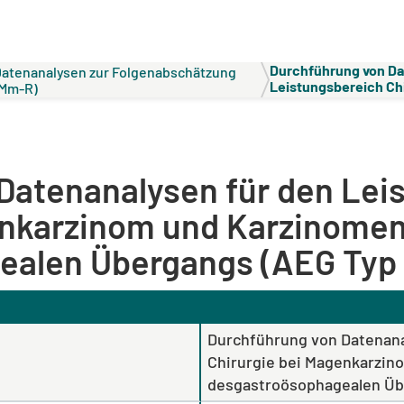
Durchführung von Da
atenanalysen zur Folgenabschätzung
Leistungsbereich Chi
(Mm-R)
Magenkarzinom und 
desgastroösophagea
Typ 1-111)
Datenanalysen für den Lei
enkarzinom und Karzinome
alen Übergangs (AEG Typ 1
Durchführung von Datenana
Chirurgie bei Magenkarzi
desgastroösophagealen Übe