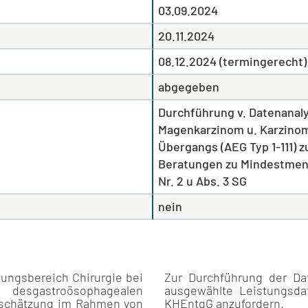
03.09.2024
20.11.2024
08.12.2024 (termingerecht)
abgegeben
Durchführung v. Datenanaly
Magenkarzinom u. Karzino
Übergangs (AEG Typ 1-111) 
Beratungen zu Mindestmenge
Nr. 2 u Abs. 3 SG
nein
tungsbereich Chirurgie bei
Zur Durchführung der Dat
esgastroösophagealen
ausgewählte Leistungsd
abschätzung im Rahmen von
KHEntgG anzufordern.