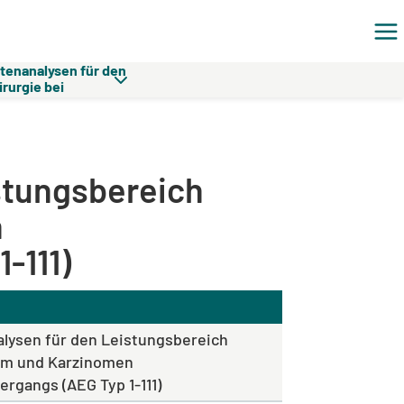
tenanalysen für den
rurgie bei
Karzinomen
len Übergangs (AEG
stungsbereich
n
-111)
lysen für den Leistungsbereich
nom und Karzinomen
rgangs (AEG Typ 1-111)