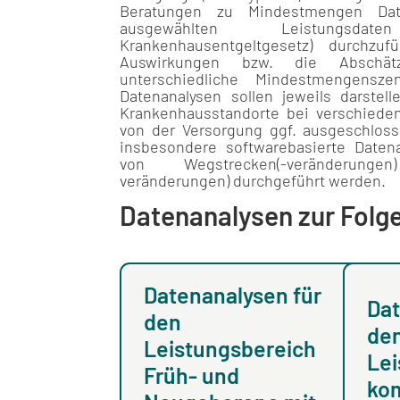
Beratungen zu Mindestmengen Dat
ausgewählten Leistungs
Krankenhausentgeltgesetz) durchzuf
Auswirkungen bzw. die Abschä
unterschiedliche Mindestmengenszen
Datenanalysen sollen jeweils darstel
Krankenhausstandorte bei verschied
von der Versorgung ggf. ausgeschlos
insbesondere softwarebasierte Daten
von Wegstrecken(-veränderung
veränderungen) durchgeführt werden.
Datenanalysen zur Fol
Datenanalysen für
Dat
den
de
Leistungsbereich
Lei
Früh- und
kom