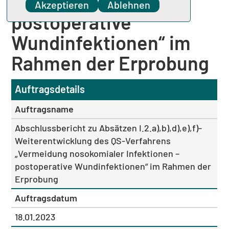
Infektionen –
Akzeptieren
Ablehnen
postoperative
Wundinfektionen“ im
Rahmen der Erprobung
Auftragsdetails
Auftragsname
Abschlussbericht zu Absätzen I.2.a),b),d),e),f)-
Weiterentwicklung des QS-Verfahrens
„Vermeidung nosokomialer Infektionen –
postoperative Wundinfektionen“ im Rahmen der
Erprobung
Auftragsdatum
18.01.2023