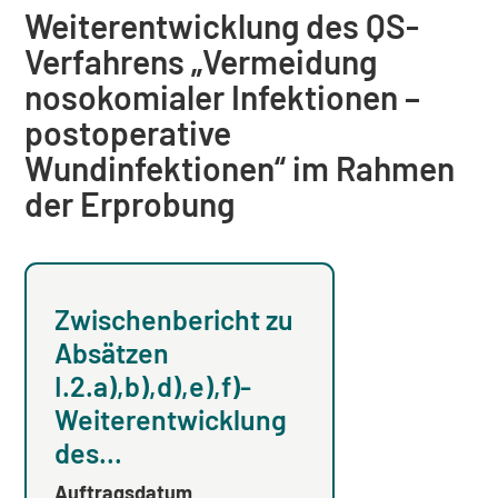
Weiterentwicklung des QS-
Verfahrens „Vermeidung
nosokomialer Infektionen –
postoperative
Wundinfektionen“ im Rahmen
der Erprobung
Zwischenbericht zu
Zwischenberi
Absätzen
Absatz I.2. j)-
I.2.a),b),d),e),f)-
Weiterentwic
Weiterentwicklung
des QS-
des...
Verfahrens...
Auftragsdatum
Auftragsdatum