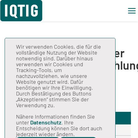
Wir verwenden Cookies, die für die
Weiterentwicklung der
vollständige Nutzung der Website
notwendig sind. Darüber hinaus
Spezifikationsempfehlu
verwenden wir Cookies und
Tracking-Tools, um
zur Anwendung im
nachzuvollziehen, wie unsere
Website genutzt wird. Dafür
Erfassungsjahr 2025
benötigen wir Ihre Einwilligung.
Durch Bestätigung des Buttons
(PPP-RL)
„Akzeptieren“ stimmen Sie der
Verwendung zu.
Nähere Informationen finden Sie
Auftragsdetails
unter
Datenschutz
. Ihre
Entscheidung können Sie dort auch
Auftragsname
jederzeit wieder ändern.