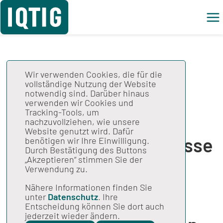
Wir verwenden Cookies, die für die
SDN-Antrag:
vollständige Nutzung der Website
notwendig sind. Darüber hinaus
Neonatologische
verwenden wir Cookies und
Tracking-Tools, um
Versorgung und
nachzuvollziehen, wie unsere
Website genutzt wird. Dafür
Behandlungsergebnisse
benötigen wir Ihre Einwilligung.
Durch Bestätigung des Buttons
bei extrem
„Akzeptieren“ stimmen Sie der
Verwendung zu.
frühgeborenen
Nähere Informationen finden Sie
unter
Datenschutz
. Ihre
Säuglingen in
Entscheidung können Sie dort auch
jederzeit wieder ändern.