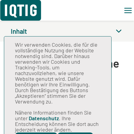
Feed
Inhalt
Wir verwenden Cookies, die für die
Spezifikation für die
vollständige Nutzung der Website
notwendig sind. Darüber hinaus
einrichtungsbezogene
verwenden wir Cookies und
Tracking-Tools, um
QS-Dokumentation
nachzuvollziehen, wie unsere
Website genutzt wird. Dafür
2026 V02
benötigen wir Ihre Einwilligung.
Durch Bestätigung des Buttons
„Akzeptieren“ stimmen Sie der
Verwendung zu.
Gesamtspezifikation
Nähere Informationen finden Sie
Modulbezogene Anwenderinformation
unter
Datenschutz
. Ihre
Entscheidung können Sie dort auch
QS Sepsis –
jederzeit wieder ändern.