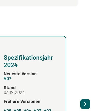
Spezifikationsjahr
Spezifikationsja
2024
2023
Neueste Version
Neueste Version
V07
V01
Stand
Stand
03.12.2024
Frühere Versionen
Frühere Versionen
V06
,
V05
,
V04
,
V03
,
V02
,