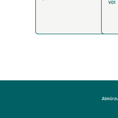
V01
Abkürz