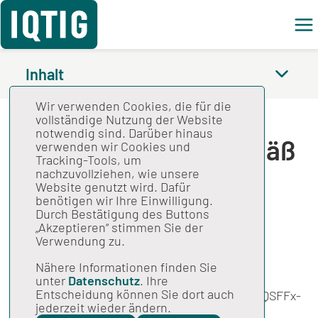
Feed
Inhalt
Wir verwenden Cookies, die für die
Spezifikation für die
vollständige Nutzung der Website
notwendig sind. Darüber hinaus
Strukturabfrage gemäß
verwenden wir Cookies und
Tracking-Tools, um
QSFFx-RL 2024 V04
nachzuvollziehen, wie unsere
Website genutzt wird. Dafür
benötigen wir Ihre Einwilligung.
Durch Bestätigung des Buttons
Gesamtspezifikation
„Akzeptieren“ stimmen Sie der
Verwendung zu.
Modulbezogene Anwenderinformation
Nähere Informationen finden Sie
Stand: 14.02.2023
unter
Datenschutz
. Ihre
Entscheidung können Sie dort auch
Spezifikation für die Strukturabfrage gemäß QSFFx-
jederzeit wieder ändern.
RL 2024, Version 04; Anpassung der