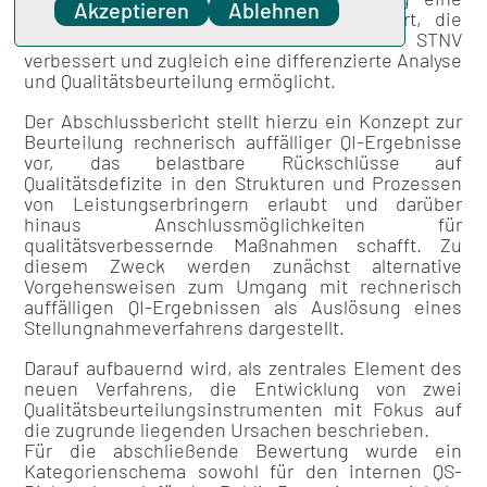
Akzeptieren
Ablehnen
konzeptionelle Weiterentwicklung gefordert, die
sowohl die Effektivität und Effizienz des STNV
verbessert und zugleich eine differenzierte Analyse
und Qualitätsbeurteilung ermöglicht.
Der Abschlussbericht stellt hierzu ein Konzept zur
Beurteilung rechnerisch auffälliger QI-Ergebnisse
vor, das belastbare Rückschlüsse auf
Qualitätsdefizite in den Strukturen und Prozessen
von Leistungserbringern erlaubt und darüber
hinaus Anschlussmöglichkeiten für
qualitätsverbessernde Maßnahmen schafft. Zu
diesem Zweck werden zunächst alternative
Vorgehensweisen zum Umgang mit rechnerisch
auffälligen QI-Ergebnissen als Auslösung eines
Stellungnahmeverfahrens dargestellt.
Darauf aufbauernd wird, als zentrales Element des
neuen Verfahrens, die Entwicklung von zwei
Qualitätsbeurteilungsinstrumenten mit Fokus auf
die zugrunde liegenden Ursachen beschrieben.
Für die abschließende Bewertung wurde ein
Kategorienschema sowohl für den internen QS-