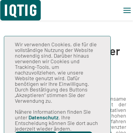
Wir verwenden Cookies, die für die
Weiterentwicklung der
vollständige Nutzung der Website
notwendig sind. Darüber hinaus
qualitativen
verwenden wir Cookies und
Tracking-Tools, um
Beurteilung:
nachzuvollziehen, wie unsere
Website genutzt wird. Dafür
Abschlussbericht
benötigen wir Ihre Einwilligung.
Durch Bestätigung des Buttons
„Akzeptieren“ stimmen Sie der
Am 6. März 2024
beauftragte
der Gemeinsame
Verwendung zu.
Bundesausschuss (G-BA) das IQTIG mit der
Weiterentwicklung des Verfahrens der qualitativen
Nähere Informationen finden Sie
Beurteilung. Vor dem Hintergrund der hohen
unter
Datenschutz
. Ihre
Anzahl durchzuführender Stellungnahmeverfahren
Entscheidung können Sie dort auch
(STNV), wachsender Fallzahlen und begrenzter
jederzeit wieder ändern.
Ressourcen wurde mit der Beauftragung eine