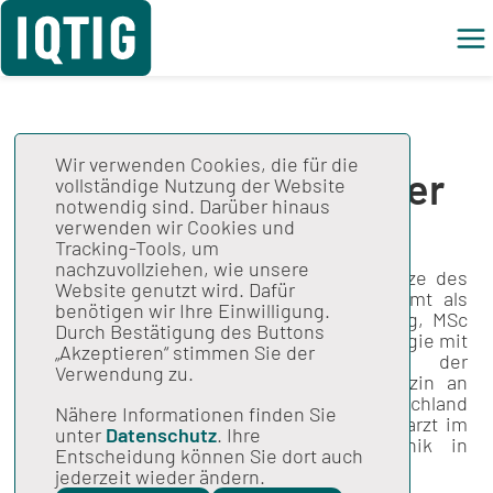
Wir verwenden Cookies, die für die
Dr. Thilo Grüning neuer
vollständige Nutzung der Website
notwendig sind. Darüber hinaus
Leiter des IQTIG
verwenden wir Cookies und
Tracking-Tools, um
nachzuvollziehen, wie unsere
Berlin, 1. Juli 2026 – Wechsel an der Spitze des
Website genutzt wird. Dafür
IQTIG:
Dr. med. Thilo Grüning
hat sein Amt als
benötigen wir Ihre Einwilligung.
Leiter des Instituts angetreten. Dr. Grüning, MSc
Durch Bestätigung des Buttons
(Jahrgang 1962) ist Facharzt für Anästhesiologie mit
„Akzeptieren“ stimmen Sie der
langjähriger klinischer Erfahrung in der
Verwendung zu.
Intensivmedizin und Transplantationsmedizin an
der Charité und weiteren Kliniken in Deutschland
Nähere Informationen finden Sie
und England, darunter acht Jahre als Chefarzt im
unter
Datenschutz
. Ihre
Kollegialsystem an einer Universitätsklinik in
Entscheidung können Sie dort auch
London.
jederzeit wieder ändern.