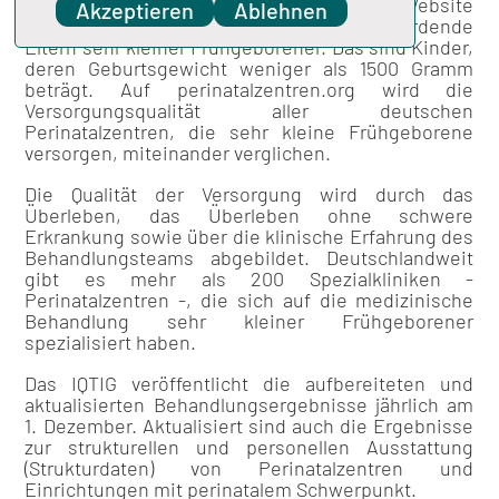
Berlin, 2. Dezember 2024 - Die Website
Akzeptieren
Ablehnen
perinatalzentren.org
richtet sich an werdende
Eltern sehr kleiner Frühgeborener. Das sind Kinder,
deren Geburtsgewicht weniger als 1500 Gramm
beträgt. Auf perinatalzentren.org wird die
Versorgungsqualität aller deutschen
Perinatalzentren, die sehr kleine Frühgeborene
versorgen, miteinander verglichen.
Die Qualität der Versorgung wird durch das
Überleben, das Überleben ohne schwere
Erkrankung sowie über die klinische Erfahrung des
Behandlungsteams abgebildet. Deutschlandweit
gibt es mehr als 200 Spezialkliniken -
Perinatalzentren -, die sich auf die medizinische
Behandlung sehr kleiner Frühgeborener
spezialisiert haben.
Das IQTIG veröffentlicht die aufbereiteten und
aktualisierten Behandlungsergebnisse jährlich am
1. Dezember. Aktualisiert sind auch die Ergebnisse
zur strukturellen und personellen Ausstattung
(Strukturdaten) von Perinatalzentren und
Einrichtungen mit perinatalem Schwerpunkt.