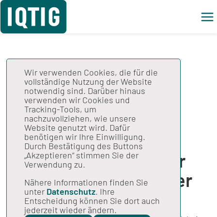
Wir verwenden Cookies, die für die
IQTIG stellt auf
vollständige Nutzung der Website
notwendig sind. Darüber hinaus
perinatalzentren.org
verwenden wir Cookies und
Tracking-Tools, um
aktualisierte
nachzuvollziehen, wie unsere
Website genutzt wird. Dafür
Informationen für
benötigen wir Ihre Einwilligung.
Durch Bestätigung des Buttons
werdende Eltern sehr
„Akzeptieren“ stimmen Sie der
Verwendung zu.
kleiner Frühgeborener
Nähere Informationen finden Sie
unter
Datenschutz
. Ihre
bereit
Entscheidung können Sie dort auch
jederzeit wieder ändern.