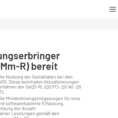
tungserbringer
(Mm-R) bereit
 die Nutzung der Sozialdaten bei den
01. Diese beinhaltet Aktualisierungen
erfahren der DeQS-RL (QS PCI, QS WI, QS
).
r die Mindestmengenregelungen für eine
nd softwarebasierte Erfassung,
tlung der Anzahl
anter Leistungen gemäß den