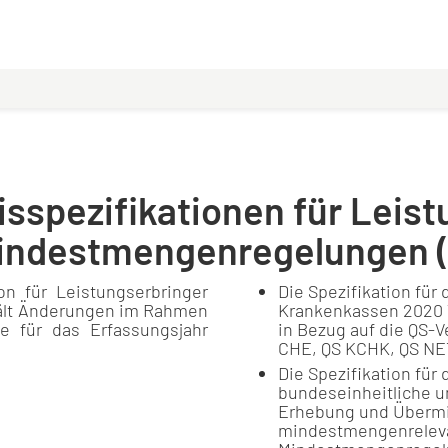
sisspezifikationen für Leis
Mindestmengenregelungen 
on für Leistungserbringer
Die Spezifikation für
thält Änderungen im Rahmen
Krankenkassen 2020 V
e für das Erfassungsjahr
in Bezug auf die QS-V
CHE, QS KCHK, QS NET
Die Spezifikation fü
bundeseinheitliche u
Erhebung und Übermit
mindestmengenrelev