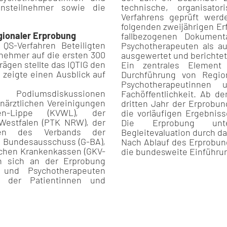
ensteilnehmer sowie die
technische, organisato
Verfahrens geprüft werd
folgenden zweijährigen E
gionaler Erprobung
fallbezogenen Dokument
S-Verfahren Beteiligten
Psychotherapeuten als au
nehmer auf die ersten 300
ausgewertet und berichtet
rägen stellte das IQTIG den
Ein zentrales Element
 zeigte einen Ausblick auf
Durchführung von Regio
Psychotherapeutinnen
 Podiumsdiskussionen
Fachöffentlichkeit. Ab d
enärztlichen Vereinigungen
dritten Jahr der Erprobu
en-Lippe (KVWL), der
die vorläufigen Ergebnis
Westfalen (PTK NRW), der
Die Erprobung unter
falen des Verbands der
Begleitevaluation durch da
 Bundesausschuss (G-BA),
Nach Ablauf des Erprobun
ichen Krankenkassen (GKV-
die bundesweite Einführu
n sich an der Erprobung
 und Psychotherapeuten
r der Patientinnen und