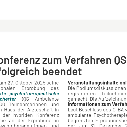
konferenz zum Verfahren Q
folgreich beendet
t am 27. Oktober 2025 seine
Veranstaltungsinhalte onl
gionalen Erprobung des
Die Podiumsdiskussionen 
nte psychotherapeutische
registrierten Teilnehm
cherte
r
(QS Ambulante
gemacht. Die Aufzeichnung
 900 Teilnehmerinnen und
Informationen zum Verfa
m Haus der Ärzteschaft in
Laut Beschluss des G-BA v
 der hybriden Konferenz
ambulante Psychotherapie
inie an der Erprobung in
begrenzten Erprobungsbet
sychotherapeutinnen und
der zum 31. Dezember 2