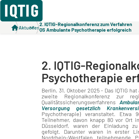
2. IQTIG-Regionalkonferenz zum Verfahren
Aktuelles
QS Ambulante Psychotherapie erfolgreich
beendet
2. IQTIG-Regional
Psychotherapie er
Berlin, 31. Oktober 2025 - Das IQTIG ha
zweite Regionalkonferenz zur re
Qualitätssicherungsverfahrens
Ambula
Versorgung gesetzlich Krankenversi
Psychotherapie) veranstaltet. Etwa
Teilnehmer, davon knapp 80 vor Ort i
Düsseldorf, waren der Einladung zu
gefolgt. Darunter waren in erster L
Nordrhein-Westfalen teilnehmende P