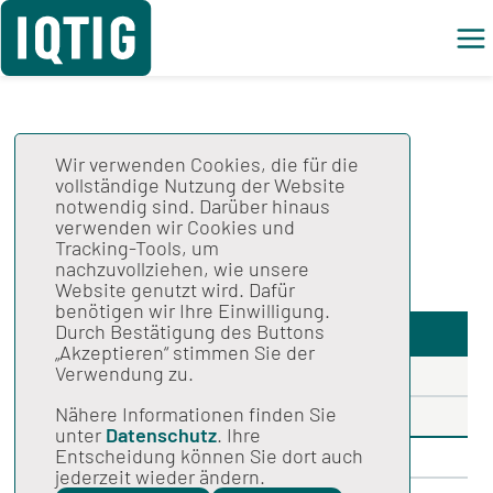
Wir verwenden Cookies, die für die
Begleitevaluation
vollständige Nutzung der Website
notwendig sind. Darüber hinaus
PlanQI:
verwenden wir Cookies und
Tracking-Tools, um
Zwischenbericht
nachzuvollziehen, wie unsere
Website genutzt wird. Dafür
benötigen wir Ihre Einwilligung.
Auftragsdetails
Durch Bestätigung des Buttons
„Akzeptieren“ stimmen Sie der
Verwendung zu.
Auftragsname
Nähere Informationen finden Sie
Begleitevaluation PlanQI: Zwischenbericht
unter
Datenschutz
. Ihre
Entscheidung können Sie dort auch
Auftragsdatum
jederzeit wieder ändern.