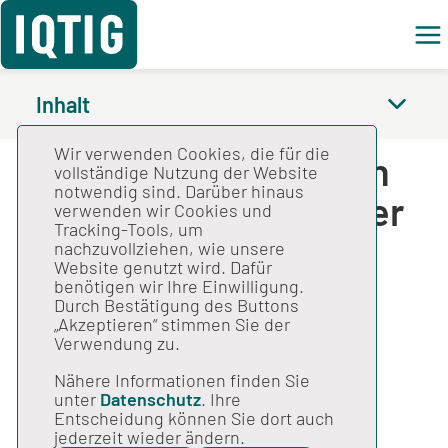
Feed
Inhalt
Wir verwenden Cookies, die für die
QS-Basisspezifikation
vollständige Nutzung der Website
notwendig sind. Darüber hinaus
für Leistungserbringer
verwenden wir Cookies und
Tracking-Tools, um
2023 V03
nachzuvollziehen, wie unsere
Website genutzt wird. Dafür
benötigen wir Ihre Einwilligung.
Gesamtspezifikation
Durch Bestätigung des Buttons
„Akzeptieren“ stimmen Sie der
Verwendung zu.
Modulbezogene Anwenderinformation
Nähere Informationen finden Sie
unter
Datenschutz
. Ihre
Ambulant erworbene
Entscheidung können Sie dort auch
jederzeit wieder ändern.